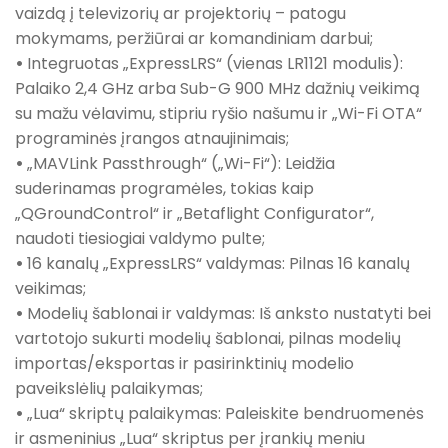
vaizdą į televizorių ar projektorių – patogu
mokymams, peržiūrai ar komandiniam darbui;
•
Integruotas „ExpressLRS“ (vienas LR1121 modulis):
Palaiko 2,4 GHz arba Sub-G 900 MHz dažnių veikimą
su mažu vėlavimu, stipriu ryšio našumu ir „Wi-Fi OTA“
programinės įrangos atnaujinimais;
•
„MAVLink Passthrough“ („Wi-Fi“): Leidžia
suderinamas programėles, tokias kaip
„QGroundControl“ ir „Betaflight Configurator“,
naudoti tiesiogiai valdymo pulte;
•
16 kanalų „ExpressLRS“ valdymas: Pilnas 16 kanalų
veikimas;
•
Modelių šablonai ir valdymas: Iš anksto nustatyti bei
vartotojo sukurti modelių šablonai, pilnas modelių
importas/eksportas ir pasirinktinių modelio
paveikslėlių palaikymas;
•
„Lua“ skriptų palaikymas: Paleiskite bendruomenės
ir asmeninius „Lua“ skriptus per įrankių meniu