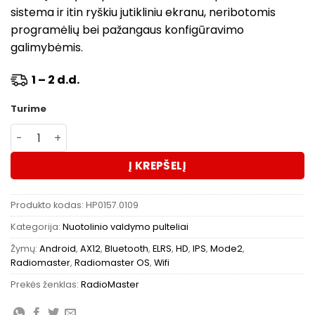
sistema ir itin ryškiu jutikliniu ekranu, neribotomis
programėlių bei pažangaus konfigūravimo
galimybėmis.
1 – 2 d.d.
Turime
produkto kiekis: RadioMaster AX12 Android Radio Contro
Į KREPŠELĮ
Produkto kodas:
HP0157.0109
Kategorija:
Nuotolinio valdymo pulteliai
Žymų:
Android
,
AX12
,
Bluetooth
,
ELRS
,
HD
,
IPS
,
Mode2
,
Radiomaster
,
Radiomaster OS
,
Wifi
Prekės ženklas:
RadioMaster