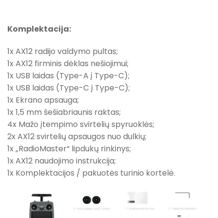
Komplektacija:
1x AX12 radijo valdymo pultas;
1x AX12 firminis dėklas nešiojimui;
1x USB laidas (Type-A į Type-C);
1x USB laidas (Type-C į Type-C);
1x Ekrano apsauga;
1x 1,5 mm šešiabriaunis raktas;
4x Mažo įtempimo svirtelių spyruoklės;
2x AX12 svirtelių apsaugos nuo dulkių;
1x „RadioMaster“ lipdukų rinkinys;
1x AX12 naudojimo instrukcija;
1x Komplektacijos / pakuotės turinio kortelė.