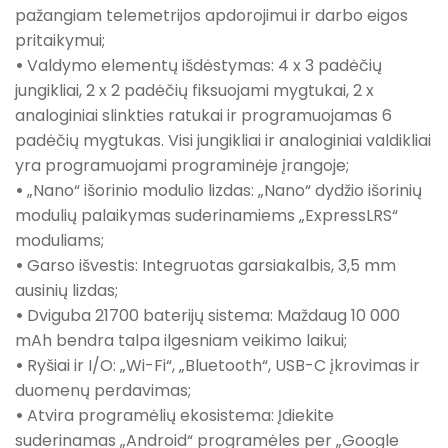
pažangiam telemetrijos apdorojimui ir darbo eigos
pritaikymui;
•
Valdymo elementų išdėstymas: 4 x 3 padėčių
jungikliai, 2 x 2 padėčių fiksuojami mygtukai, 2 x
analoginiai slinkties ratukai ir programuojamas 6
padėčių mygtukas. Visi jungikliai ir analoginiai valdikliai
yra programuojami programinėje įrangoje;
•
„Nano“ išorinio modulio lizdas: „Nano“ dydžio išorinių
modulių palaikymas suderinamiems „ExpressLRS“
moduliams;
•
Garso išvestis: Integruotas garsiakalbis, 3,5 mm
ausinių lizdas;
•
Dviguba 21700 baterijų sistema: Maždaug 10 000
mAh bendra talpa ilgesniam veikimo laikui;
•
Ryšiai ir I/O: „Wi-Fi“, „Bluetooth“, USB-C įkrovimas ir
duomenų perdavimas;
•
Atvira programėlių ekosistema: Įdiekite
suderinamas „Android“ programėles per „Google