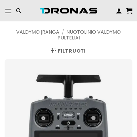
Praleisti
turinį
VALDYMO ĮRANGA
/
NUOTOLINIO VALDYMO
PULTELIAI
FILTRUOTI