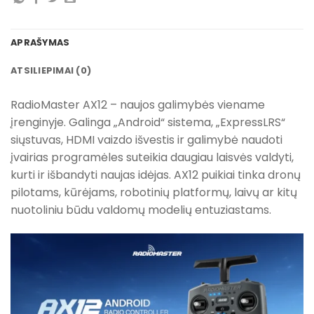
APRAŠYMAS
ATSILIEPIMAI (0)
RadioMaster AX12 – naujos galimybės viename
įrenginyje. Galinga „Android“ sistema, „ExpressLRS“
siųstuvas, HDMI vaizdo išvestis ir galimybė naudoti
įvairias programėles suteikia daugiau laisvės valdyti,
kurti ir išbandyti naujas idėjas. AX12 puikiai tinka dronų
pilotams, kūrėjams, robotinių platformų, laivų ar kitų
nuotoliniu būdu valdomų modelių entuziastams.