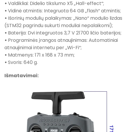
•
Valdikliai: Didelio tikslumo X5 „Hall-effect“;
•
Vidinė atmintis: Integruota 64 GB „flash“ atmintis;
•
Išorinių modulių palaikymas: „Nano“ modulio lizdas
(STM32 pagrindu sukurti moduliai nepalaikomi);
•
Baterija: Dvi integruotos 3,7 V 21700 ličio baterijos;
•
Programinės įrangos atnaujinimas: Automatiniai
atnaujinimai internetu per „Wi-Fi“;
•
Matmenys: 171 x 168 x 73 mm;
•
Svoris: 640 g.
Išmatavimai: