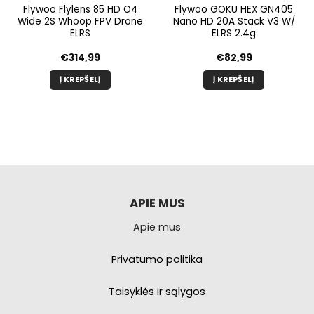
Flywoo Flylens 85 HD O4
Flywoo GOKU HEX GN405
Wide 2S Whoop FPV Drone
Nano HD 20A Stack V3 W/
ELRS
ELRS 2.4g
€
314,99
€
82,99
Į KREPŠELĮ
Į KREPŠELĮ
APIE MUS
Apie mus
Privatumo politika
Taisyklės ir sąlygos