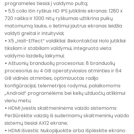
programėles tiesiai į valdymo pultą;
•
5,5 colio itin ryškus HD IPS jutiklinis ekranas: 1280 x
720 raiška ir 1000 nitų ryškumas užtikrina puikų
matomumą lauke, o lietimui jautrus ekranas leidžia
valdyti greitai ir intuityviai;
•
X5 „Hall-Effect“ valdikliai: Bekontakčiai Holo jutikliai
tiksliam ir stabiliam valdymui, integruota vieta
valdymo lazdelių laikymui;
•
Aštuonių branduolių procesorius: 8 branduolių
procesorius su 4 GB operatyviosios atminties ir 64
GB vidinės atminties, optimizuotas radijo
konfigūracijai, telemetrijos rodymui, palaikomoms
„Android“ programėlėms bei kelių užduočių atlikimui
vienu metu;
•
HDMI įvestis skaitmeninėms vaizdo sistemoms:
Peržiūrėkite vaizdą iš suderinamų skaitmeninių vaizdo
sistemų tiesiai AX12 ekrane;
•
HDMI išvestis: Nukopijuokite arba Išplėskite ekrano