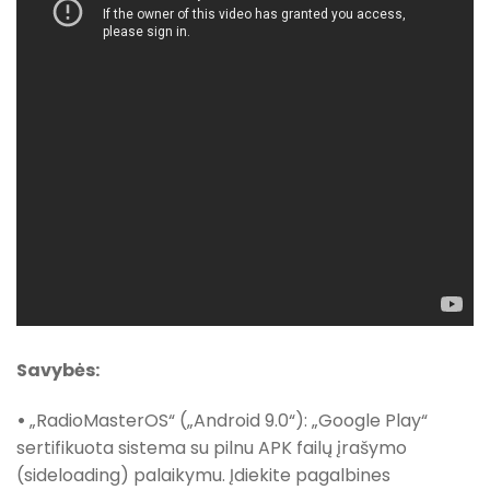
Savybės:
•
„RadioMasterOS“ („Android 9.0“): „Google Play“
sertifikuota sistema su pilnu APK failų įrašymo
(sideloading) palaikymu. Įdiekite pagalbines