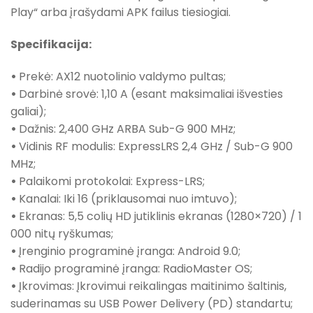
Play“ arba įrašydami APK failus tiesiogiai.
Specifikacija:
•
Prekė: AX12 nuotolinio valdymo pultas;
•
Darbinė srovė: 1,10 A (esant maksimaliai išvesties
galiai);
•
Dažnis: 2,400 GHz ARBA Sub-G 900 MHz;
•
Vidinis RF modulis: ExpressLRS 2,4 GHz / Sub-G 900
MHz;
•
Palaikomi protokolai: Express-LRS;
•
Kanalai: Iki 16 (priklausomai nuo imtuvo);
•
Ekranas: 5,5 colių HD jutiklinis ekranas (1280×720) / 1
000 nitų ryškumas;
•
Įrenginio programinė įranga: Android 9.0;
•
Radijo programinė įranga: RadioMaster OS;
•
Įkrovimas: Įkrovimui reikalingas maitinimo šaltinis,
suderinamas su USB Power Delivery (PD) standartu;