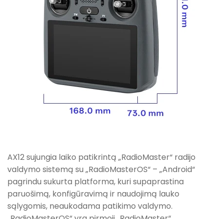
AX12 sujungia laiko patikrintą „RadioMaster“ radijo
valdymo sistemą su „RadioMasterOS“ – „Android“
pagrindu sukurta platforma, kuri supaprastina
paruošimą, konfigūravimą ir naudojimą lauko
sąlygomis, neaukodama patikimo valdymo.
„RadioMasterOS“ yra pirmoji „RadioMaster“