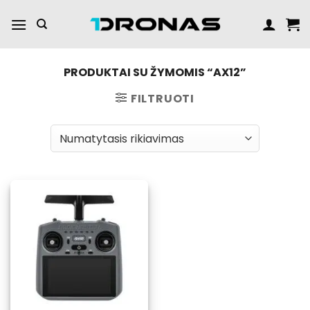
Praleisti
turinį
PRODUKTAI SU ŽYMOMIS “AX12”
FILTRUOTI