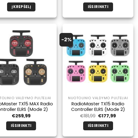
kaina
kaina
buvo:
yra:
Į KREPŠELĮ
IŠSIRINKTI
€89,99.
€78,49.
Šis
produktas
turi
kelis
-2%
variantus.
Galimybe
galite
pasirinkti
produkto
puslapyje.
OLINIO VALDYMO PULTELIAI
NUOTOLINIO VALDYMO PULTELIAI
oMaster TX15 MAX Radio
RadioMaster TX15 Radio
ntroller ELRS (Mode 2)
Controller ELRS (Mode 2)
Pradinė
Dabartinė
€
259,99
€
181,99
€
177,99
kaina
kaina
buvo:
yra:
IŠSIRINKTI
IŠSIRINKTI
€181,99.
€177,99.
Šis
Šis