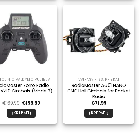
produktas
produktas
turi
turi
kelis
kelis
variantus.
variantus.
Galimybe
Galimybe
galite
galite
pasirinkti
pasirinkti
produkto
produkto
puslapyje.
puslapyje.
OLINIO VALDYMO PULTELIAI
VAIRASVIRTĖS, PRIEDAI
dioMaster Zorro Radio
RadioMaster AG01 NANO
 V4.0 Gimbals (Mode 2)
CNC Hall Gimbals for Pocket
Radio
Pradinė
Dabartinė
€
169,99
€
159,99
€
71,99
kaina
kaina
buvo:
yra:
Į KREPŠELĮ
Į KREPŠELĮ
€169,99.
€159,99.