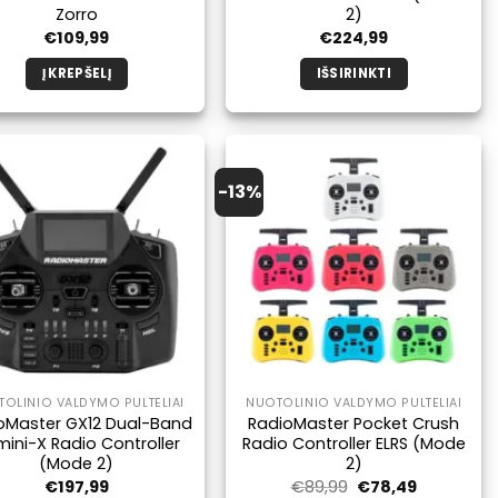
Zorro
2)
€
109,99
€
224,99
Į KREPŠELĮ
IŠSIRINKTI
Šis
produktas
turi
kelis
-13%
variantus.
Galimybe
galite
pasirinkti
produkto
puslapyje.
OLINIO VALDYMO PULTELIAI
NUOTOLINIO VALDYMO PULTELIAI
oMaster GX12 Dual-Band
RadioMaster Pocket Crush
ini-X Radio Controller
Radio Controller ELRS (Mode
(Mode 2)
2)
Pradinė
Dabartinė
€
197,99
€
89,99
€
78,49