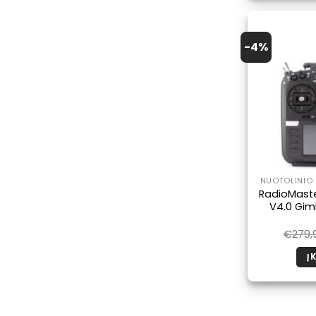
-4%
NUOTOLINIO 
RadioMaster
V4.0 Gim
€
279,
Į 