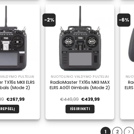
produktas
turi
kelis
-2%
-6%
variantus.
Galimybe
galite
pasirinkti
produkto
puslapyje.
VALDYMO PULTELIAI
NUOTOLINIO VALDYMO PULTELIAI
NUOT
 TX16s MKII ELRS
RadioMaster TX16s MKII MAX
Ra
bals (Mode 2)
ELRS AG01 Gimbals (Mode 2)
ELRS
Pradinė
Dabartinė
Pradinė
Dabartinė
99
€
267,99
€
449,99
€
439,99
kaina
kaina
kaina
kaina
buvo:
yra:
buvo:
yra:
KREPŠELĮ
IŠSIRINKTI
€279,99.
€267,99.
€449,99.
€439,99.
Šis
produktas
turi
1
2