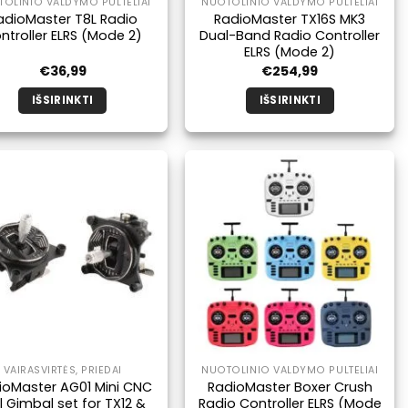
OLINIO VALDYMO PULTELIAI
NUOTOLINIO VALDYMO PULTELIAI
adioMaster T8L Radio
RadioMaster TX16S MK3
ntroller ELRS (Mode 2)
Dual-Band Radio Controller
ELRS (Mode 2)
€
36,99
€
254,99
IŠSIRINKTI
IŠSIRINKTI
Šis
Šis
produktas
produktas
turi
turi
kelis
kelis
variantus.
variantus.
Galimybe
Galimybe
galite
galite
pasirinkti
pasirinkti
produkto
produkto
puslapyje.
puslapyje.
VAIRASVIRTĖS, PRIEDAI
NUOTOLINIO VALDYMO PULTELIAI
ioMaster AG01 Mini CNC
RadioMaster Boxer Crush
l Gimbal set for TX12 &
Radio Controller ELRS (Mode