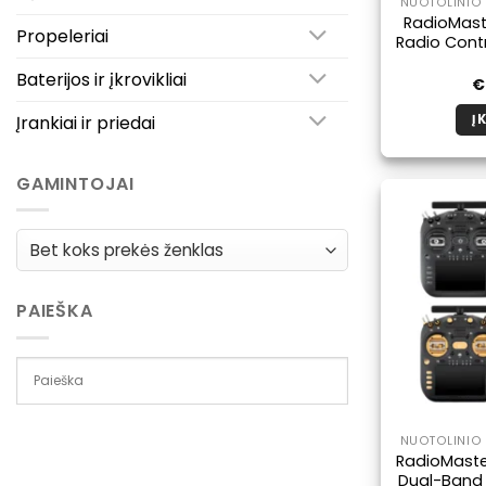
NUOTOLINIO 
RadioMast
Propeleriai
Radio Contr
Baterijos ir įkrovikliai
€
Įrankiai ir priedai
Į 
GAMINTOJAI
PAIEŠKA
NUOTOLINIO 
RadioMaste
Dual-Band 