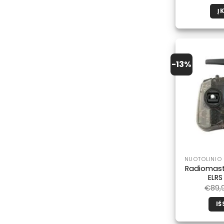
Į 
-13%
NUOTOLINIO 
Radiomast
ELRS
€
89,
IŠ