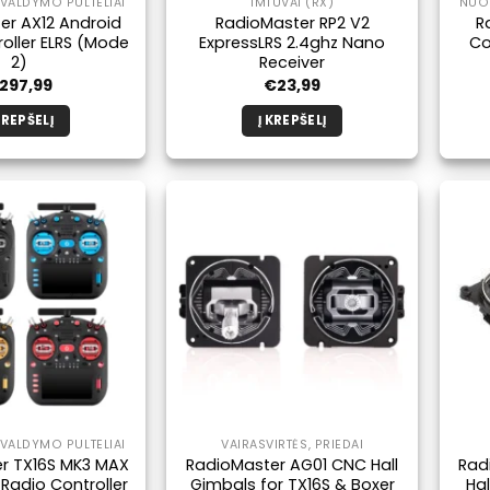
VALDYMO PULTELIAI
IMTUVAI (RX)
NUOT
er AX12 Android
RadioMaster RP2 V2
R
oller ELRS (Mode
ExpressLRS 2.4ghz Nano
Co
2)
Receiver
297,99
€
23,99
KREPŠELĮ
Į KREPŠELĮ
VALDYMO PULTELIAI
VAIRASVIRTĖS, PRIEDAI
r TX16S MK3 MAX
RadioMaster AG01 CNC Hall
Rad
Radio Controller
Gimbals for TX16S & Boxer
Hal