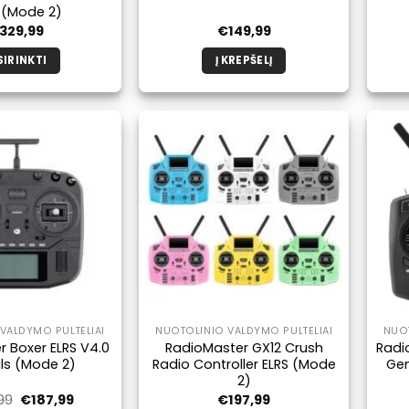
 (Mode 2)
329,99
€
149,99
SIRINKTI
Į KREPŠELĮ
Šis
produktas
turi
kelis
variantus.
Galimybe
galite
pasirinkti
produkto
puslapyje.
VALDYMO PULTELIAI
NUOTOLINIO VALDYMO PULTELIAI
NUOT
 Boxer ELRS V4.0
RadioMaster GX12 Crush
Radi
ls (Mode 2)
Radio Controller ELRS (Mode
Gem
2)
Pradinė
Dabartinė
99
€
187,99
€
197,99