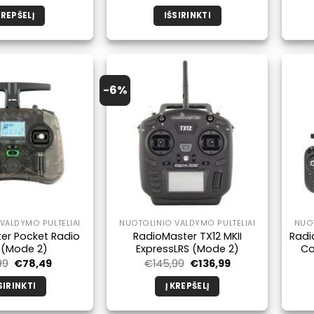
kaina
kaina
buvo:
yra:
KREPŠELĮ
IŠSIRINKTI
€204,99.
€187,99.
Šis
produktas
turi
kelis
-6%
variantus.
Galimybe
galite
pasirinkti
produkto
puslapyje.
VALDYMO PULTELIAI
NUOTOLINIO VALDYMO PULTELIAI
NUOT
er Pocket Radio
RadioMaster TX12 MKII
Radi
 (Mode 2)
ExpressLRS (Mode 2)
Co
Pradinė
Dabartinė
Pradinė
Dabartinė
99
€
78,49
€
145,99
€
136,99
kaina
kaina
kaina
kaina
buvo:
yra:
buvo:
yra:
SIRINKTI
Į KREPŠELĮ
€89,99.
€78,49.
€145,99.
€136,99.
Šis