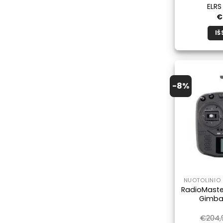
ELRS
€
IŠ
-8%
NUOTOLINIO 
RadioMaster
Gimba
€
204,