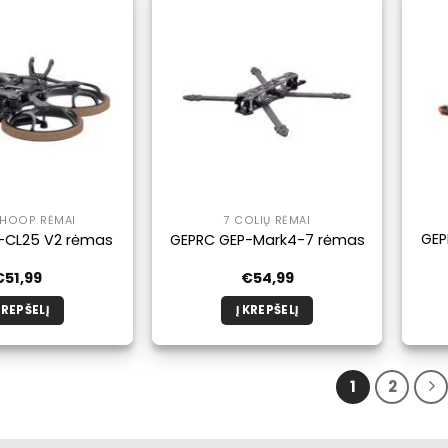
kelis
kelis
variantus.
variantus.
Galimybe
Galimybe
galite
galite
pasirinkti
pasirinkti
produkto
produkto
puslapyje.
puslapyje.
HOOP RĖMAI
7 COLIŲ RĖMAI
GEP
-CL25 V2 rėmas
GEPRC GEP-Mark4-7 rėmas
€
51,99
€
54,99
KREPŠELĮ
Į KREPŠELĮ
1
2