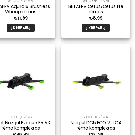
WHOOP RĖMAI
WHOOP RĖMAI
AFPV Aquila16 Brushless
BETAFPV Cetus/Cetus lite
Whoop rėmas
rėmas
€
11,99
€
8,99
Į KREPŠELĮ
Į KREPŠELĮ
5 COLIŲ RĖMAI
5 COLIŲ RĖMAI
ight Nazgul Evoque F5 V3
Nazgul DC5 ECO V1.1 O4
rėmo komplektas
rėmo komplektas
€
98,99
€
81,99