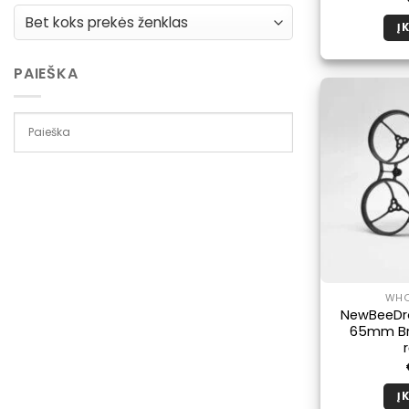
Į 
PAIEŠKA
WHO
NewBeeDr
65mm Bru
Į 