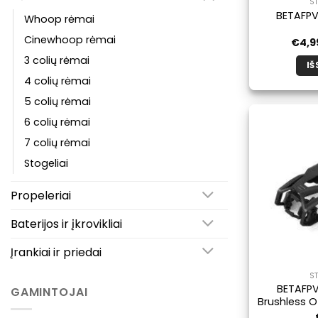
S
BETAFPV 
Whoop rėmai
Cinewhoop rėmai
€
4,9
3 colių rėmai
IŠ
4 colių rėmai
5 colių rėmai
6 colių rėmai
7 colių rėmai
Stogeliai
Propeleriai
Baterijos ir įkrovikliai
Įrankiai ir priedai
S
BETAFP
GAMINTOJAI
Brushless O4