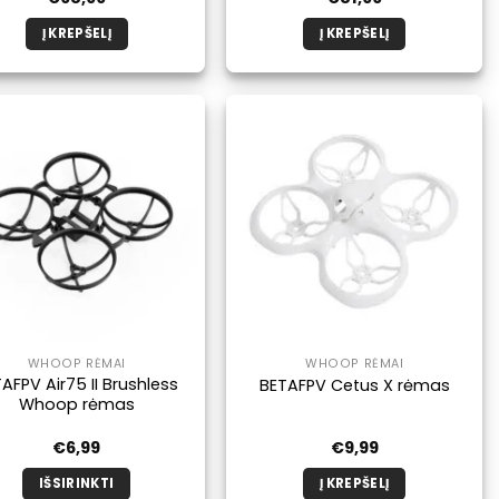
Į KREPŠELĮ
Į KREPŠELĮ
WHOOP RĖMAI
WHOOP RĖMAI
AFPV Air75 II Brushless
BETAFPV Cetus X rėmas
Whoop rėmas
€
6,99
€
9,99
IŠSIRINKTI
Į KREPŠELĮ