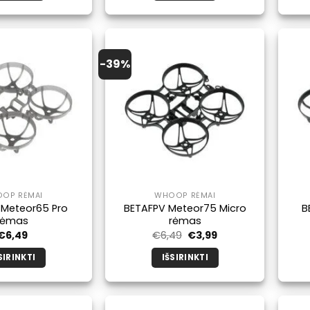
-39%
OP RĖMAI
WHOOP RĖMAI
 Meteor65 Pro
BETAFPV Meteor75 Micro
B
rėmas
rėmas
Pradinė
Dabartinė
€
6,49
€
6,49
€
3,99
kaina
kaina
buvo:
yra:
SIRINKTI
IŠSIRINKTI
€6,49.
€3,99.
Šis
Šis
produktas
produktas
turi
turi