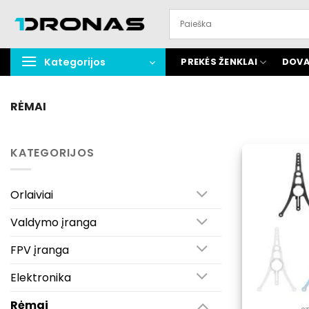
Praleisti
turinį
Kategorijos
PREKĖS ŽENKLAI
DOVA
RĖMAI
KATEGORIJOS
Orlaiviai
Valdymo įranga
FPV įranga
Elektronika
Rėmai