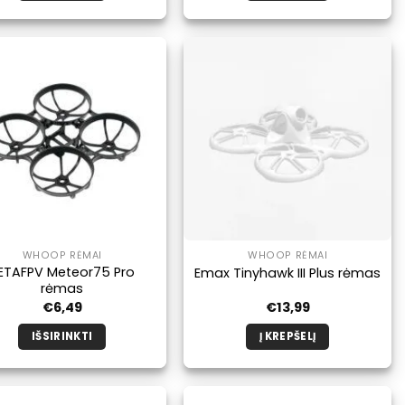
Šis
produktas
turi
kelis
variantus.
Galimybe
galite
pasirinkti
produkto
puslapyje.
WHOOP RĖMAI
WHOOP RĖMAI
ETAFPV Meteor75 Pro
Emax Tinyhawk III Plus rėmas
rėmas
€
6,49
€
13,99
IŠSIRINKTI
Į KREPŠELĮ
Šis
produktas
turi