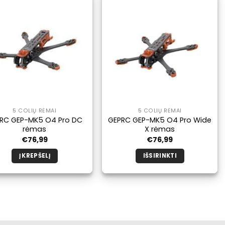
kelis
variantus.
Galimybe
galite
pasirinkti
produkto
puslapyje.
5 COLIŲ RĖMAI
5 COLIŲ RĖMAI
RC GEP-MK5 O4 Pro DC
GEPRC GEP-MK5 O4 Pro Wide
rėmas
X rėmas
€
76,99
€
76,99
Į KREPŠELĮ
IŠSIRINKTI
Šis
produktas
turi
kelis
variantus.