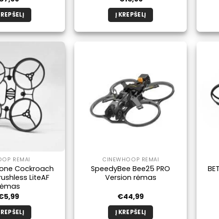
KREPŠELĮ
Į KREPŠELĮ
OP RĖMAI
CINEWHOOP RĖMAI
one Cockroach
SpeedyBee Bee25 PRO
BET
shless LiteAF
Version rėmas
rėmas
€
5,99
€
44,99
KREPŠELĮ
Į KREPŠELĮ