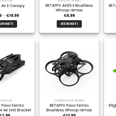
TOGELIAI
WHOOP RĖMAI
BETAFPV Air65 II Brushless
BET
Air II Canopy
Whoop rėmas
Kainų
9
–
€
19,99
€
6,99
diapazonas:
nuo
SIRINKTI
IŠSIRINKTI
€4,99
iki
Šis
Šis
€19,99
produktas
produktas
turi
turi
kelis
kelis
variantus.
variantus.
Galimybe
Galimybe
galite
galite
pasirinkti
pasirinkti
produkto
produkto
puslapyje.
puslapyje.
TOGELIAI
CINEWHOOP RĖMAI
V Pavo Femto
BETAFPV Pavo Femto
iFl
 Air Unit Bracket
Brushless Whoop rėmas
€
7,99
€
13,99