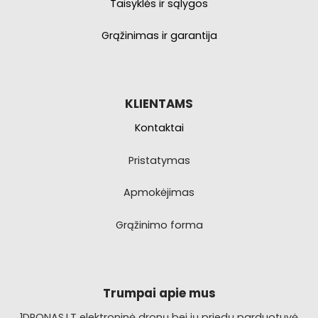
Taisyklės ir sąlygos
Grąžinimas ir garantija
KLIENTAMS
Kontaktai
Pristatymas
Apmokėjimas
Grąžinimo forma
Trumpai apie mus
1DRONAS.LT elektroninė dronų bei jų priedų parduotuvė