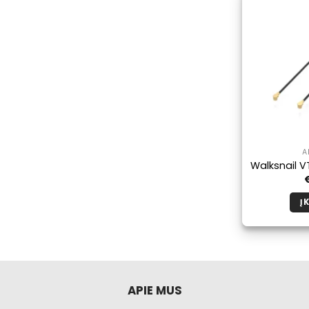
A
Walksnail V
Į 
APIE MUS