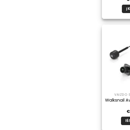
Į 
VAIZDO S
Walksnail A
IŠ