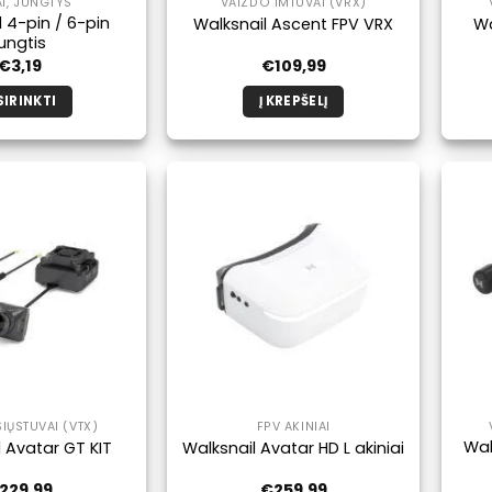
AI, JUNGTYS
VAIZDO IMTUVAI (VRX)
 4-pin / 6-pin
Walksnail Ascent FPV VRX
Wa
jungtis
€
3,19
€
109,99
SIRINKTI
Į KREPŠELĮ
Šis
produktas
turi
kelis
variantus.
Galimybe
galite
pasirinkti
produkto
puslapyje.
IŲSTUVAI (VTX)
FPV AKINIAI
Wal
 Avatar GT KIT
Walksnail Avatar HD L akiniai
229,99
€
259,99