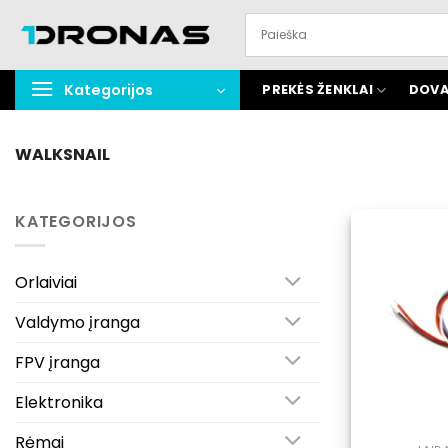
Praleisti
turinį
Kategorijos
PREKĖS ŽENKLAI
DOVA
WALKSNAIL
KATEGORIJOS
Orlaiviai
Valdymo įranga
FPV įranga
Elektronika
Rėmai