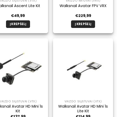
VAIZDO SIŲSTUVAI (VTX)
VAIZDO IMTUVAI (VRX)
lksnail Ascent Lite Kit
Walksnail Avatar FPV VRX
€
49,99
€
229,99
Į KREPŠELĮ
Į KREPŠELĮ
VAIZDO SIŲSTUVAI (VTX)
VAIZDO SIŲSTUVAI (VTX)
ksnail Avatar HD Mini 1s
Walksnail Avatar HD Mini 1s
Kit
Lite Kit
€
137,99
€
114,99