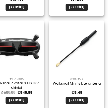
Į KREPŠELĮ
Į KREPŠELĮ
FPV AKINIAI
ANTENOS
ksnail Avatar X HD FPV
Walksnail Mini 1s Lite antena
akiniai
Pradinė
Dabartinė
€
599,99
€
549,99
€
8,49
kaina
kaina
buvo:
yra:
Į KREPŠELĮ
Į KREPŠELĮ
€599,99.
€549,99.