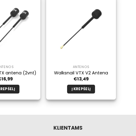
NTENOS
ANTENOS
TX antena (2vnt)
Walksnail VTX V2 Antena
€
16,99
€
13,49
KREPŠELĮ
Į KREPŠELĮ
KLIENTAMS