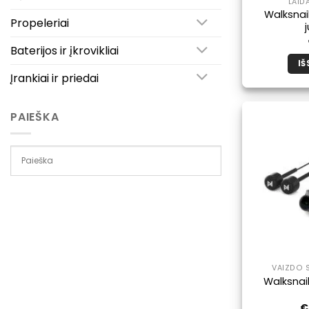
LAID
Walksnail
Propeleriai
Baterijos ir įkrovikliai
IŠ
Įrankiai ir priedai
PAIEŠKA
VAIZDO S
Walksnail
€