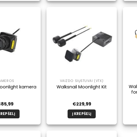
produktas
turi
kelis
variantus.
Galimybe
galite
pasirinkti
produkto
puslapyje.
AMEROS
VAIZDO SIŲSTUVAI (VTX)
Wal
Moonlight kamera
Walksnail Moonlight Kit
fo
€
85,99
€
229,99
KREPŠELĮ
Į KREPŠELĮ