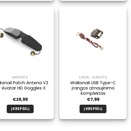
ANTENOS
LAIDAI, JUNGTYS
ksnail Patch Antena V2
Walksnail USB Type-C
r Avatar HD Goggles X
įrangos atnaujinimo
komplektas
€
26,99
€
7,99
Į KREPŠELĮ
Į KREPŠELĮ