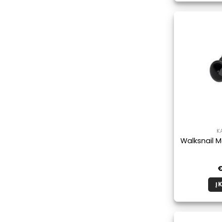
K
Walksnail 
Į 