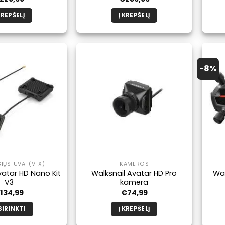
KREPŠELĮ
Į KREPŠELĮ
-8%
IŲSTUVAI (VTX)
KAMEROS
vatar HD Nano Kit
Walksnail Avatar HD Pro
Wal
V3
kamera
€
134,99
€
74,99
SIRINKTI
Į KREPŠELĮ
Šis