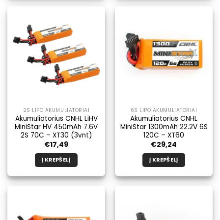
2S LIPO AKUMULIATORIAI
6S LIPO AKUMULIATORIAI
Akumuliatorius CNHL LiHV
Akumuliatorius CNHL
MiniStar HV 450mAh 7.6V
MiniStar 1300mAh 22.2V 6S
2S 70C – XT30 (3vnt)
120C – XT60
€
17,49
€
29,24
Į KREPŠELĮ
Į KREPŠELĮ