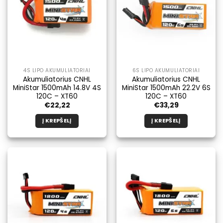
4S LIPO AKUMULIATORIAI
6S LIPO AKUMULIATORIAI
Akumuliatorius CNHL
Akumuliatorius CNHL
MiniStar 1500mAh 14.8V 4S
MiniStar 1500mAh 22.2V 6S
120C – XT60
120C – XT60
€
22,22
€
33,29
Į KREPŠELĮ
Į KREPŠELĮ