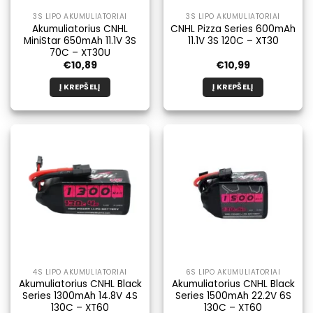
3S LIPO AKUMULIATORIAI
3S LIPO AKUMULIATORIAI
Akumuliatorius CNHL
CNHL Pizza Series 600mAh
MiniStar 650mAh 11.1V 3S
11.1V 3S 120C – XT30
70C – XT30U
€
10,89
€
10,99
Į KREPŠELĮ
Į KREPŠELĮ
4S LIPO AKUMULIATORIAI
6S LIPO AKUMULIATORIAI
Akumuliatorius CNHL Black
Akumuliatorius CNHL Black
Series 1300mAh 14.8V 4S
Series 1500mAh 22.2V 6S
130C – XT60
130C – XT60