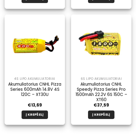
4S LIPO AKUMULIATORIAI
6S LIPO AKUMULIATORIAI
Akumuliatorius CNHL Pizza
Akumuliatorius CNHL
Series 600mAh 14.8V 4S
Speedy Pizza Series Pro
120C – XT30U
1500mAh 22.2V 6S 150C –
XT60
€
13,69
€
37,59
Į KREPŠELĮ
Į KREPŠELĮ