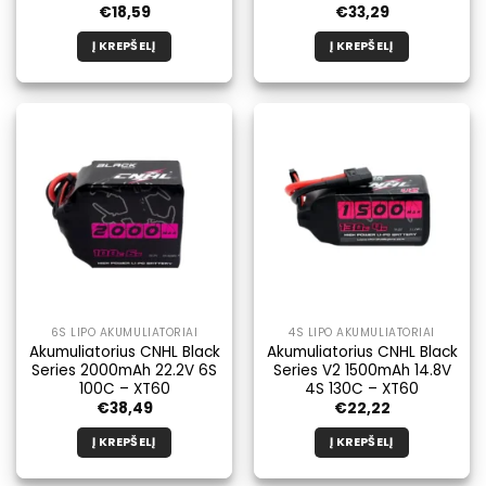
€
18,59
€
33,29
Į KREPŠELĮ
Į KREPŠELĮ
6S LIPO AKUMULIATORIAI
4S LIPO AKUMULIATORIAI
Akumuliatorius CNHL Black
Akumuliatorius CNHL Black
Series 2000mAh 22.2V 6S
Series V2 1500mAh 14.8V
100C – XT60
4S 130C – XT60
€
38,49
€
22,22
Į KREPŠELĮ
Į KREPŠELĮ