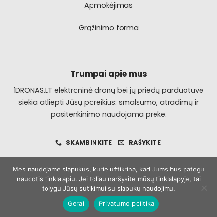
Apmokėjimas
Grąžinimo forma
Trumpai apie mus
1DRONAS.LT elektroninė dronų bei jų priedų parduotuvė
siekia atliepti Jūsų poreikius: smalsumo, atradimų ir
pasitenkinimo naudojama preke.
SKAMBINKITE
RAŠYKITE
Mes naudojame slapukus, kurie užtikrina, kad Jums bus patogu
naudotis tinklalapiu. Jei toliau naršysite mūsų tinklalapyje, tai
Visa
MasterCard
Bank
tolygu Jūsų sutikimui su slapukų naudojimu.
Transfer
Gerai
Privatumo politika
Copyright 2026 ©
1dronas.lt