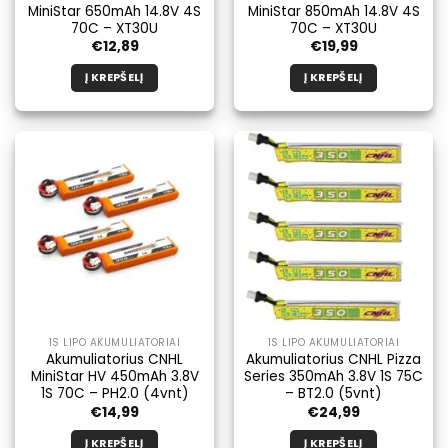
MiniStar 650mAh 14.8V 4S
MiniStar 850mAh 14.8V 4S
70C – XT30U
70C – XT30U
€
12,89
€
19,99
Į KREPŠELĮ
Į KREPŠELĮ
1S LIPO AKUMULIATORIAI
1S LIPO AKUMULIATORIAI
Akumuliatorius CNHL
Akumuliatorius CNHL Pizza
MiniStar HV 450mAh 3.8V
Series 350mAh 3.8V 1S 75C
1S 70C – PH2.0 (4vnt)
– BT2.0 (5vnt)
€
14,99
€
24,99
Į KREPŠELĮ
Į KREPŠELĮ