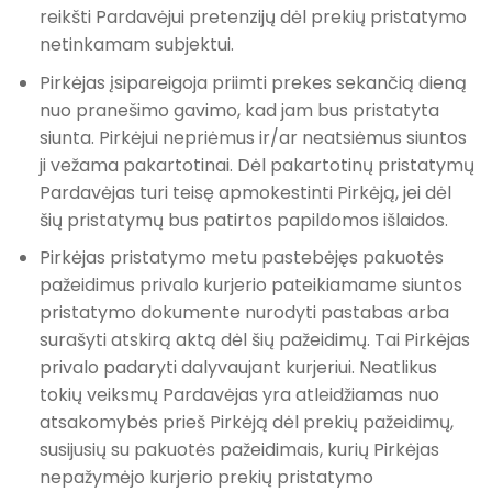
reikšti Pardavėjui pretenzijų dėl prekių pristatymo
netinkamam subjektui.
Pirkėjas įsipareigoja priimti prekes sekančią dieną
nuo pranešimo gavimo, kad jam bus pristatyta
siunta. Pirkėjui nepriėmus ir/ar neatsiėmus siuntos
ji vežama pakartotinai. Dėl pakartotinų pristatymų
Pardavėjas turi teisę apmokestinti Pirkėją, jei dėl
šių pristatymų bus patirtos papildomos išlaidos.
Pirkėjas pristatymo metu pastebėjęs pakuotės
pažeidimus privalo kurjerio pateikiamame siuntos
pristatymo dokumente nurodyti pastabas arba
surašyti atskirą aktą dėl šių pažeidimų. Tai Pirkėjas
privalo padaryti dalyvaujant kurjeriui. Neatlikus
tokių veiksmų Pardavėjas yra atleidžiamas nuo
atsakomybės prieš Pirkėją dėl prekių pažeidimų,
susijusių su pakuotės pažeidimais, kurių Pirkėjas
nepažymėjo kurjerio prekių pristatymo