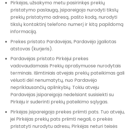
Pirkėjas, užsakymo metu pasirinkęs prekių
pristatymo paslaugą, įsipareigoja nurodyti tikslų
prekių pristatymo adresą, pašto kodą, nurodyti
tikslų kontaktinį telefono numerį ir kitą papildomą
informaciją.
Prekes pristato Pardavėjas, Pardavėjo įgaliotas
atstovas (kurjeris).
Pardavėjas pristato Pirkėjui prekes
vadovaudamasis Prekių aprašymuose nurodytais
terminais. Išimtiniais atvejais prekių pateikimas gali
vėluoti dėl nenumatytų, nuo Pardavėjo
nepriklausančių aplinkybių. Tokiu atveju
Pardavėjas įsipareigoja nedelsiant susisiekti su
Pirkėju ir suderinti prekių pateikimo sąlygas.
Pirkėjas įsipareigoja prekes priimti pats. Tuo atveju,
jei Pirkėjas prekių pats priimti negali, o prekės
pristatyti nurodytu adresu, Pirkėjas neturi teisės