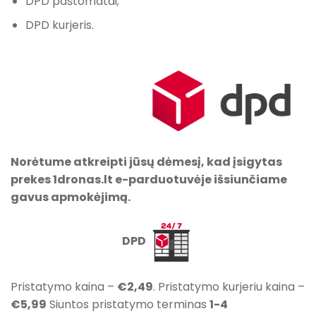
DPD paštomatai;
DPD kurjeris.
Norėtume atkreipti jūsų dėmesį, kad įsigytas
prekes 1dronas.lt e-parduotuvėje išsiunčiame
gavus apmokėjimą.
DPD
Pristatymo kaina –
€2,49
. Pristatymo kurjeriu kaina –
€5,99
Siuntos pristatymo terminas
1-4