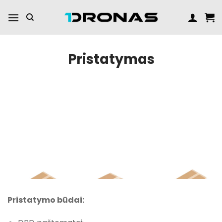
Praleisti
turinį
Pristatymas
Pristatymo būdai: