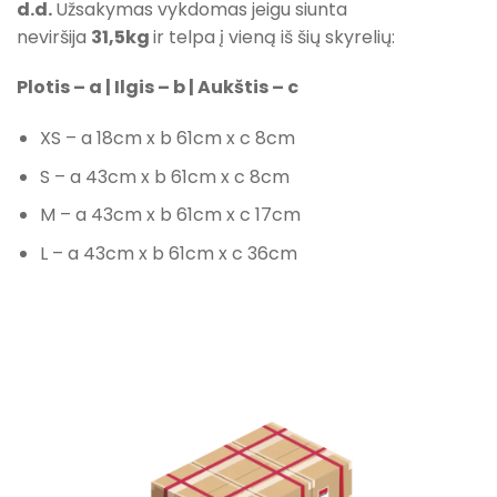
d.d.
Užsakymas vykdomas jeigu siunta
neviršija
31,5
kg
ir telpa į vieną iš šių skyrelių:
Plotis – a | Ilgis – b | Aukštis – c
XS – a 18cm x b 61cm x c 8cm
S – a 43cm x b 61cm x c 8cm
M – a 43cm x b 61cm x c 17cm
L – a 43cm x b 61cm x c 36cm