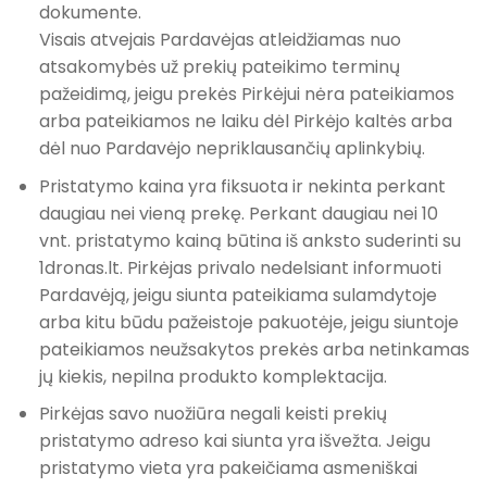
dokumente.
Visais atvejais Pardavėjas atleidžiamas nuo
atsakomybės už prekių pateikimo terminų
pažeidimą, jeigu prekės Pirkėjui nėra pateikiamos
arba pateikiamos ne laiku dėl Pirkėjo kaltės arba
dėl nuo Pardavėjo nepriklausančių aplinkybių.
Pristatymo kaina yra fiksuota ir nekinta perkant
daugiau nei vieną prekę. Perkant daugiau nei 10
vnt. pristatymo kainą būtina iš anksto suderinti su
1dronas.lt. Pirkėjas privalo nedelsiant informuoti
Pardavėją, jeigu siunta pateikiama sulamdytoje
arba kitu būdu pažeistoje pakuotėje, jeigu siuntoje
pateikiamos neužsakytos prekės arba netinkamas
jų kiekis, nepilna produkto komplektacija.
Pirkėjas savo nuožiūra negali keisti prekių
pristatymo adreso kai siunta yra išvežta. Jeigu
pristatymo vieta yra pakeičiama asmeniškai