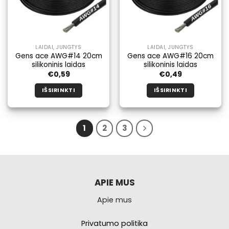
produkto
produkto
puslapyje.
puslapyje.
LAIDAI, JUNGTYS
LAIDAI, JUNGTYS
Gens ace AWG#14 20cm
Gens ace AWG#16 20cm
silikoninis laidas
silikoninis laidas
€
0,59
€
0,49
IŠSIRINKTI
IŠSIRINKTI
Šis
Šis
produktas
produktas
turi
turi
1
2
3
kelis
kelis
variantus.
variantus.
Galimybe
Galimybe
galite
galite
pasirinkti
pasirinkti
APIE MUS
produkto
produkto
puslapyje.
puslapyje.
Apie mus
Privatumo politika