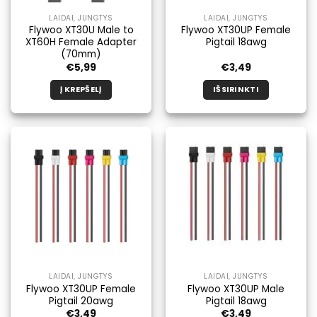
LAIDAI, JUNGTYS
LAIDAI, JUNGTYS
Flywoo XT30U Male to
Flywoo XT30UP Female
XT60H Female Adapter
Pigtail 18awg
(70mm)
€
5,99
€
3,49
Į KREPŠELĮ
IŠSIRINKTI
Šis
produktas
turi
kelis
variantus.
Galimybe
galite
pasirinkti
produkto
puslapyje.
LAIDAI, JUNGTYS
LAIDAI, JUNGTYS
Flywoo XT30UP Female
Flywoo XT30UP Male
Pigtail 20awg
Pigtail 18awg
€
3,49
€
3,49