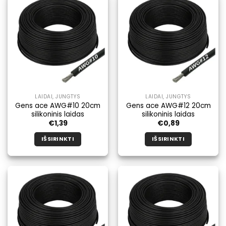
kelis
kelis
variantus.
variantus.
Galimybe
Galimybe
galite
galite
pasirinkti
pasirinkti
produkto
produkto
puslapyje.
puslapyje.
LAIDAI, JUNGTYS
LAIDAI, JUNGTYS
Gens ace AWG#10 20cm
Gens ace AWG#12 20cm
silikoninis laidas
silikoninis laidas
€
1,39
€
0,89
IŠSIRINKTI
IŠSIRINKTI
Šis
Šis
produktas
produktas
turi
turi
kelis
kelis
variantus.
variantus.
Galimybe
Galimybe
galite
galite
pasirinkti
pasirinkti