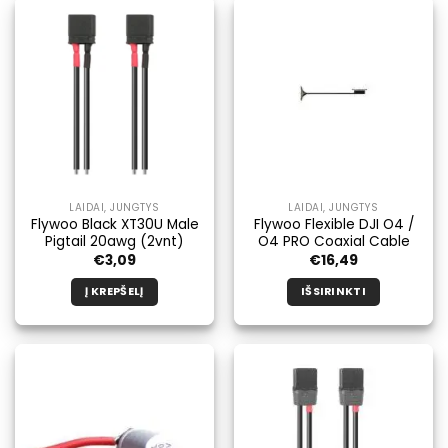
LAIDAI, JUNGTYS
LAIDAI, JUNGTYS
Flywoo Black XT30U Male
Flywoo Flexible DJI O4 /
Pigtail 20awg (2vnt)
O4 PRO Coaxial Cable
€
3,09
€
16,49
Į KREPŠELĮ
IŠSIRINKTI
Šis
produktas
turi
kelis
variantus.
Galimybe
galite