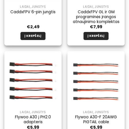
LAIDAI, JUNGTYS
LAIDAI, JUNGTYS
CaddxFPV GL ir GM
CaddxFPV 6-pin jungtis
programinės įrangos
atnaujinimo komplektas
€
2,49
€
7,99
Į KREPŠELĮ
Į KREPŠELĮ
LAIDAI, JUNGTYS
LAIDAI, JUNGTYS
Flywoo A30 į PH2.0
Flywoo A30-F 20AWG
adapteris
PIGTAIL cable
€
5,99
€
5,99