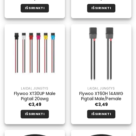
IŠSIRINKTI
IŠSIRINKTI
Šis
Šis
produktas
produktas
turi
turi
kelis
kelis
variantus.
variantus.
Galimybe
Galimybe
galite
galite
pasirinkti
pasirinkti
produkto
produkto
puslapyje.
puslapyje.
LAIDAI, JUNGTYS
LAIDAI, JUNGTYS
Flywoo XT30UP Male
Flywoo XT60H 14AWG
Pigtail 20awg
Pigtail Male/Female
€
3,49
€
3,49
IŠSIRINKTI
IŠSIRINKTI
Šis
Šis
produktas
produktas
turi
turi