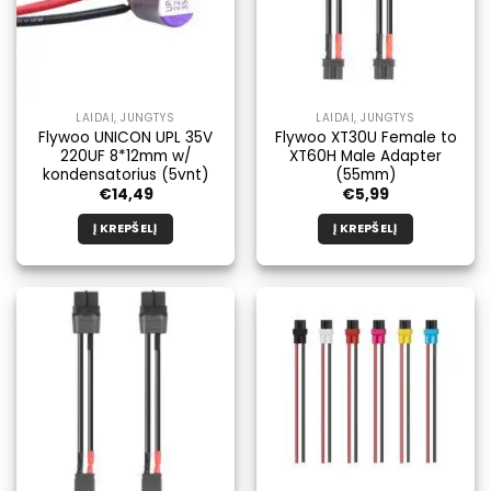
pasirinkti
produkto
puslapyje.
LAIDAI, JUNGTYS
LAIDAI, JUNGTYS
Flywoo UNICON UPL 35V
Flywoo XT30U Female to
220UF 8*12mm w/
XT60H Male Adapter
kondensatorius (5vnt)
(55mm)
€
14,49
€
5,99
Į KREPŠELĮ
Į KREPŠELĮ