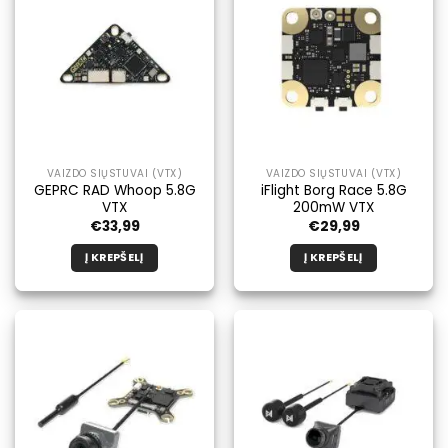
VAIZDO SIŲSTUVAI (VTX)
VAIZDO SIŲSTUVAI (VTX)
GEPRC RAD Whoop 5.8G
iFlight Borg Race 5.8G
VTX
200mW VTX
€
33,99
€
29,99
Į KREPŠELĮ
Į KREPŠELĮ