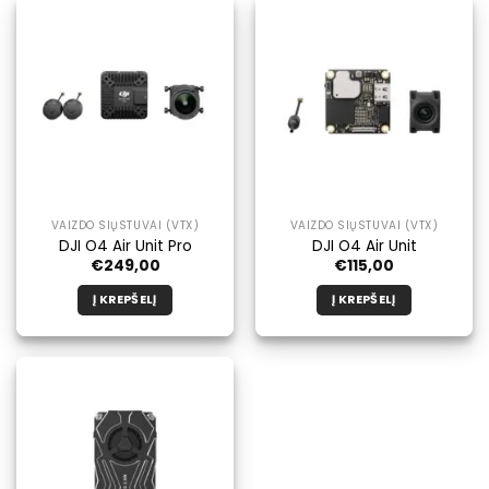
turi
kelis
variantus.
Galimybe
galite
pasirinkti
produkto
puslapyje.
VAIZDO SIŲSTUVAI (VTX)
VAIZDO SIŲSTUVAI (VTX)
DJI O4 Air Unit Pro
DJI O4 Air Unit
€
249,00
€
115,00
Į KREPŠELĮ
Į KREPŠELĮ