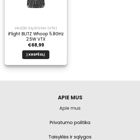
VAIZDO SIŲSTUVAI (VTX)
iFlight BLITZ Whoop 5.8GHz
2.5W VTX
€
68,99
Į KREPŠELĮ
APIE MUS
Apie mus
Privatumo politika
Taisyklės ir sąlygos