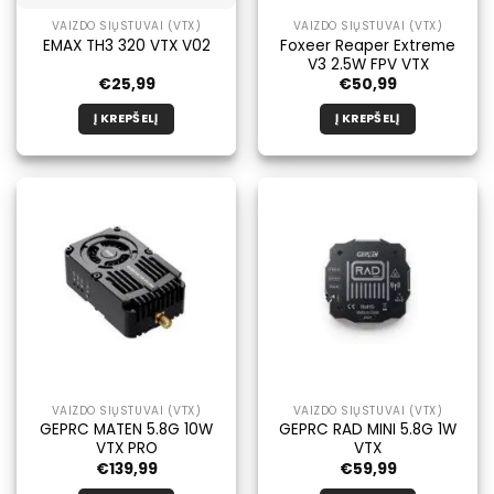
VAIZDO SIŲSTUVAI (VTX)
VAIZDO SIŲSTUVAI (VTX)
Foxeer Reaper Extreme
EMAX TH3 320 VTX V02
V3 2.5W FPV VTX
€
25,99
€
50,99
Į KREPŠELĮ
Į KREPŠELĮ
VAIZDO SIŲSTUVAI (VTX)
VAIZDO SIŲSTUVAI (VTX)
GEPRC MATEN 5.8G 10W
GEPRC RAD MINI 5.8G 1W
VTX PRO
VTX
€
139,99
€
59,99