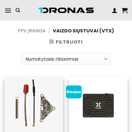
Praleisti
turinį
FPV ĮRANGA
/
VAIZDO SIŲSTUVAI (VTX)
FILTRUOTI
Naujas