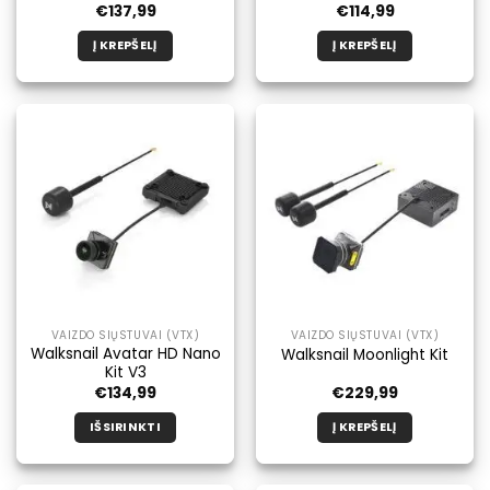
€
137,99
€
114,99
Į KREPŠELĮ
Į KREPŠELĮ
VAIZDO SIŲSTUVAI (VTX)
VAIZDO SIŲSTUVAI (VTX)
Walksnail Avatar HD Nano
Walksnail Moonlight Kit
Kit V3
€
134,99
€
229,99
IŠSIRINKTI
Į KREPŠELĮ
Šis
produktas