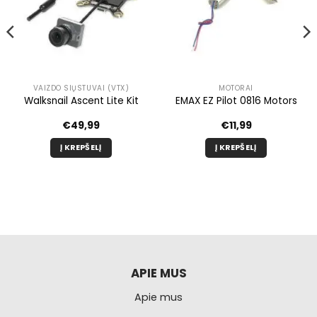
VAIZDO SIŲSTUVAI (VTX)
MOTORAI
Walksnail Ascent Lite Kit
EMAX EZ Pilot 0816 Motors
€
49,99
€
11,99
Į KREPŠELĮ
Į KREPŠELĮ
APIE MUS
Apie mus