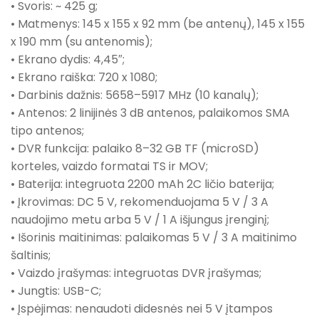
• Svoris: ~ 425 g;
• Matmenys: 145 x 155 x 92 mm (be antenų), 145 x 155
x 190 mm (su antenomis);
• Ekrano dydis: 4,45″;
• Ekrano raiška: 720 x 1080;
• Darbinis dažnis: 5658–5917 MHz (10 kanalų);
• Antenos: 2 linijinės 3 dB antenos, palaikomos SMA
tipo antenos;
• DVR funkcija: palaiko 8–32 GB TF (microSD)
korteles, vaizdo formatai TS ir MOV;
• Baterija: integruota 2200 mAh 2C ličio baterija;
• Įkrovimas: DC 5 V, rekomenduojama 5 V / 3 A
naudojimo metu arba 5 V / 1 A išjungus įrenginį;
• Išorinis maitinimas: palaikomas 5 V / 3 A maitinimo
šaltinis;
• Vaizdo įrašymas: integruotas DVR įrašymas;
• Jungtis: USB-C;
• Įspėjimas: nenaudoti didesnės nei 5 V įtampos