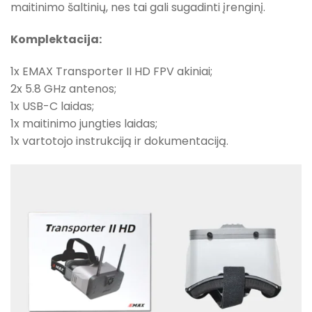
maitinimo šaltinių, nes tai gali sugadinti įrenginį.
Komplektacija:
1x EMAX Transporter II HD FPV akiniai;
2x 5.8 GHz antenos;
1x USB-C laidas;
1x maitinimo jungties laidas;
1x vartotojo instrukciją ir dokumentaciją.