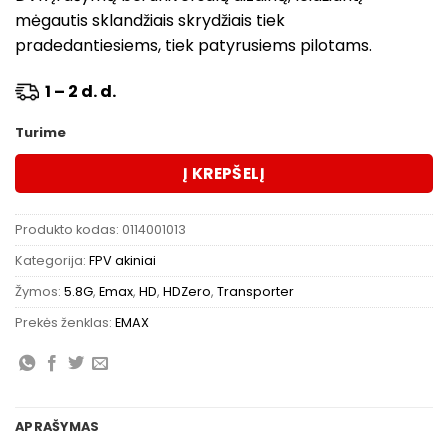
mėgautis sklandžiais skrydžiais tiek
pradedantiesiems, tiek patyrusiems pilotams.
1 – 2 d. d.
Turime
Į KREPŠELĮ
Produkto kodas:
0114001013
Kategorija:
FPV akiniai
Žymos:
5.8G
,
Emax
,
HD
,
HDZero
,
Transporter
Prekės ženklas:
EMAX
APRAŠYMAS