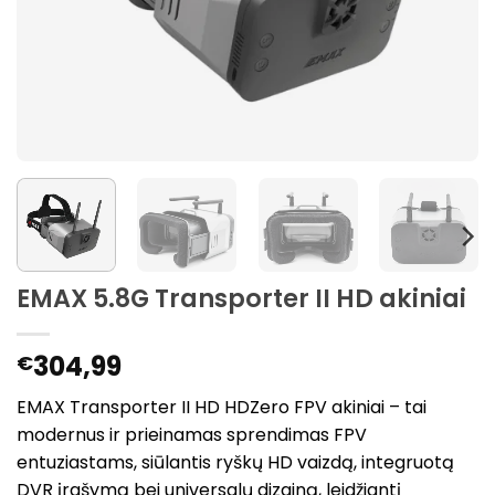
EMAX 5.8G Transporter II HD akiniai
304,99
€
EMAX Transporter II HD HDZero FPV akiniai – tai
modernus ir prieinamas sprendimas FPV
entuziastams, siūlantis ryškų HD vaizdą, integruotą
DVR įrašymą bei universalų dizainą, leidžiantį