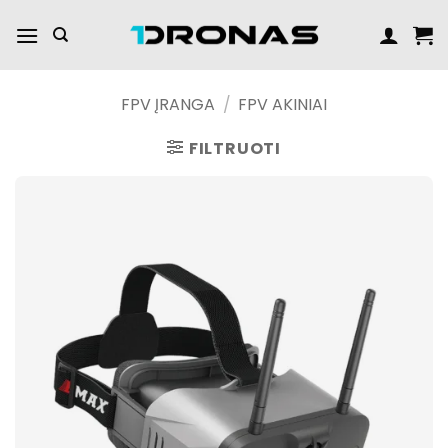
Praleisti
turinį
FPV ĮRANGA
/
FPV AKINIAI
FILTRUOTI