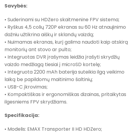
Savybės:
• Suderinami su HDZero skaitmenine FPV sistema;
• Ryškus 4,5 colių 720P ekranas su 60 Hz atnaujinimo
dažniu užtikrina aiškų ir sklandų vaizdą;
• Nuimamas ekranas, kurį galima naudoti kaip atskirą
monitorių ant stovo ar pulto;
• Integruotas DVR įrašymas leidžia įrašyti skrydžių
vaizdo medžiagą tiesiai į microSD kortelę;
• Integruota 2200 mAh baterija suteikia ilgą veikimo
laiką be papildomų maitinimo šaltinių;
• USB-C įkrovimas;
• Kompaktiškas ir ergonomiškas dizainas, pritaikytas
ilgesniems FPV skrydžiams.
Specifikacija:
• Modelis: EMAX Transporter II HD HDZero;