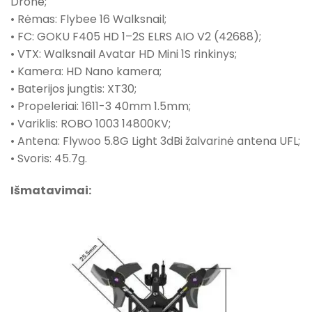
Drone;
• Rėmas: Flybee 16 Walksnail;
• FC: GOKU F405 HD 1–2S ELRS AIO V2 (42688);
• VTX: Walksnail Avatar HD Mini 1S rinkinys;
• Kamera: HD Nano kamera;
• Baterijos jungtis: XT30;
• Propeleriai: 1611-3 40mm 1.5mm;
• Variklis: ROBO 1003 14800KV;
• Antena: Flywoo 5.8G Light 3dBi žalvarinė antena UFL;
• Svoris: 45.7g.
Išmatavimai: