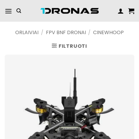
Praleisti
turinį
ORLAIVIAI
/
FPV BNF DRONAI
/
CINEWHOOP
FILTRUOTI