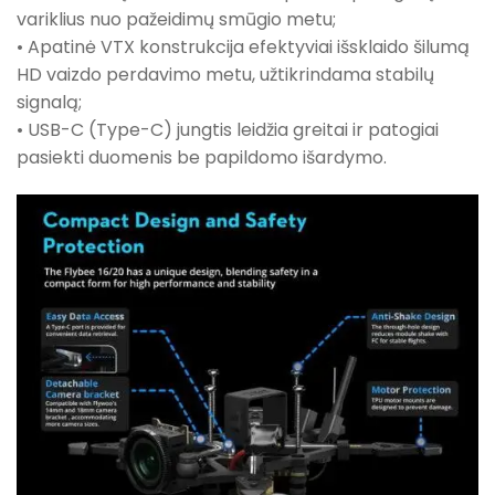
variklius nuo pažeidimų smūgio metu;
• Apatinė VTX konstrukcija efektyviai išsklaido šilumą
HD vaizdo perdavimo metu, užtikrindama stabilų
signalą;
• USB-C (Type-C) jungtis leidžia greitai ir patogiai
pasiekti duomenis be papildomo išardymo.