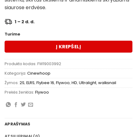
siaurose erdvėse.
1 – 2 d. d.
Turime
Į KREPŠELĮ
Produkto kodas:
FW19003992
Kategorija:
Cinewhoop
Žymos:
2S
,
ELRS
,
Flybee 16
,
Flywoo
,
HD
,
Ultralight
,
walksnail
Prekės ženklas:
Flywoo
APRAŠYMAS
ATSILIEPIMAI (0)