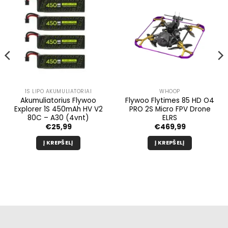
1S LIPO AKUMULIATORIAI
WHOOP
Akumuliatorius Flywoo
Flywoo Flytimes 85 HD O4
Explorer 1S 450mAh HV V2
PRO 2S Micro FPV Drone
80C – A30 (4vnt)
ELRS
€
25,99
€
469,99
Į KREPŠELĮ
Į KREPŠELĮ