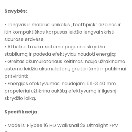
Savybės:
• Lengvas ir mobilus: unikalus „toothpick“ dizainas ir
itin kompaktiškas korpusas leidžia lengvai skristi
siaurose erdvėse;
• Atbulinė trauka: sistema pagerina skrydžio
stabilumą ir padeda efektyviau naudoti energiją;
• Greitas akumuliatoriaus keitimas: nauja užrakinamo
sistema leidžia akumuliatorių greitai išimti ir patikimai
pritvirtinti;
• Energijos efektyvumas: naudojami 611-3 40 mm
propeleriai užtikrina aukštą efektyvumą ir ilgesnį
skrydžio laiką.
Specifikacija:
• Modelis: Flybee 16 HD Walksnail 2S Ultralight FPV