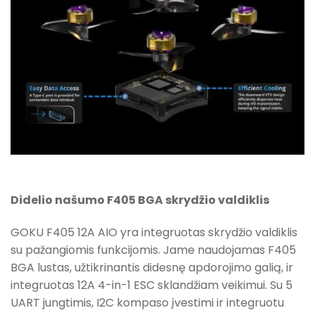
Didelio našumo F405 BGA skrydžio valdiklis
GOKU F405 12A AIO yra integruotas skrydžio valdiklis
su pažangiomis funkcijomis. Jame naudojamas F405
BGA lustas, užtikrinantis didesnę apdorojimo galią, ir
integruotas 12A 4-in-1 ESC sklandžiam veikimui. Su 5
UART jungtimis, I2C kompaso įvestimi ir integruotu