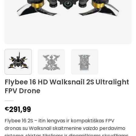
Flybee 16 HD Walksnail 2S Ultralight
FPV Drone
291,99
€
Flybee 16 2S – itin lengvas ir kompaktiškas FPV
dronas su Walksnail skaitmenine vaizdo perdavimo
sistema, skirtas tiksliems ir dinamiškiems skrydžiams