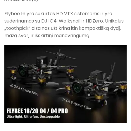
Flybee 16 yra sukurtas HD VTX sistemoms ir yra
suderinamas su DJI O4, Walksnail ir HDZero. Unikalus
„toothpick“ dizainas užtikrina itin kompaktišką dydį,
mažą svorį ir išskirtinį manevringumą.