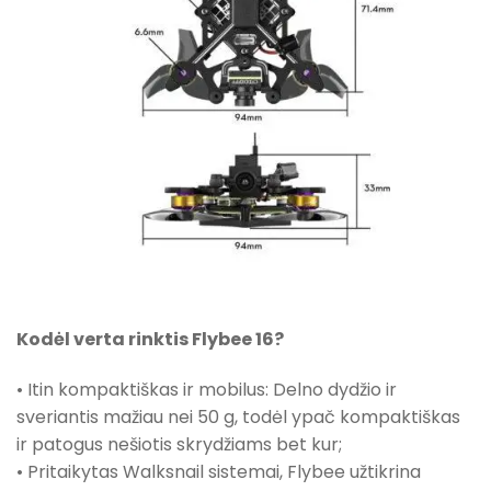
Kodėl verta rinktis Flybee 16?
• Itin kompaktiškas ir mobilus: Delno dydžio ir
sveriantis mažiau nei 50 g, todėl ypač kompaktiškas
ir patogus nešiotis skrydžiams bet kur;
• Pritaikytas Walksnail sistemai, Flybee užtikrina