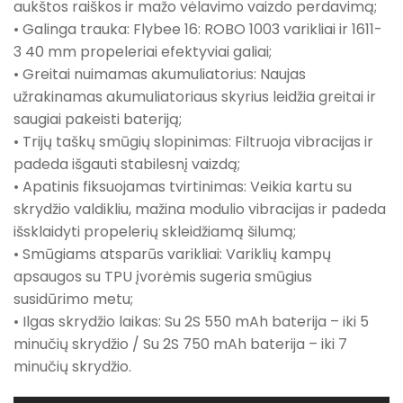
aukštos raiškos ir mažo vėlavimo vaizdo perdavimą;
• Galinga trauka: Flybee 16: ROBO 1003 varikliai ir 1611-
3 40 mm propeleriai efektyviai galiai;
• Greitai nuimamas akumuliatorius: Naujas
užrakinamas akumuliatoriaus skyrius leidžia greitai ir
saugiai pakeisti bateriją;
• Trijų taškų smūgių slopinimas: Filtruoja vibracijas ir
padeda išgauti stabilesnį vaizdą;
• Apatinis fiksuojamas tvirtinimas: Veikia kartu su
skrydžio valdikliu, mažina modulio vibracijas ir padeda
išsklaidyti propelerių skleidžiamą šilumą;
• Smūgiams atsparūs varikliai: Variklių kampų
apsaugos su TPU įvorėmis sugeria smūgius
susidūrimo metu;
• Ilgas skrydžio laikas: Su 2S 550 mAh baterija – iki 5
minučių skrydžio / Su 2S 750 mAh baterija – iki 7
minučių skrydžio.