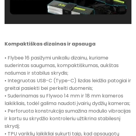
Kompaktiškas dizainas ir apsauga
• Flybee 16 pasižymi unikaliu dizainu, kuriame
suderintas saugumas, kompaktiškumas, aukštas
našumas ir stabilus skrydis;
• Integruotas USB-C (Type-C) lizdas leidžia patogiai ir
greitai pasiekti bei perkelti duomenis;
• Suderinamas su Flywoo 14 mm ir 18 mm kameros
laikikliais, todėl galima naudoti įvairių dydžių kameras;
• Perforuota konstrukcija sumažina modulio vibracijas
ir kartu su skrydžio kontroleriu užtikrina stabilesnį
skrydį;
• TPU variklių laikikliai sukurti taip, kad apsaugotų