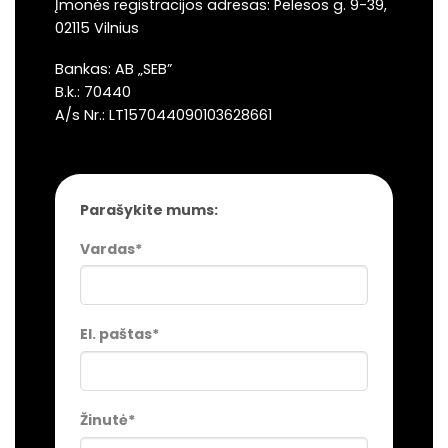
Įmonės registracijos adresas: Pelesos g. 9-39,
02115 Vilnius
Bankas: AB „SEB”
B.k.: 70440
A/s
Nr.: LT157044090103628661
Parašykite mums:
Vardas*
El. paštas*
Žinutė*