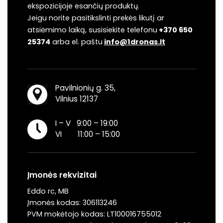
ekspozicijoje esančių produktų.
Jeigu norite pasitikslinti prekės likutį ar
atsiėmimo laiką, susisiekite telefonu
+370 650
25374
arba el. paštu
info@1dronas.lt
Pavilnionių g. 35,
Vilnius 12137
I – V 9:00 – 19:00
VI 11:00 – 15:00
Įmonės rekvizitai
Eddo rc, MB
Įmonės kodas: 306113246
PVM mokėtojo kodas: LT100016755012