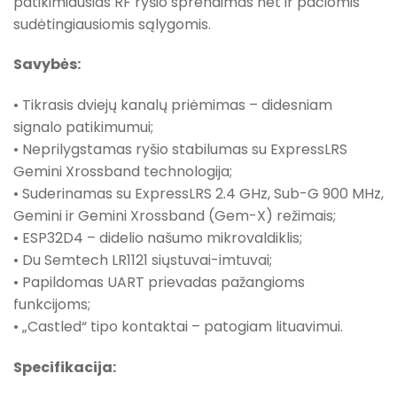
patikimiausias RF ryšio sprendimas net ir pačiomis
sudėtingiausiomis sąlygomis.
Savybės:
• Tikrasis dviejų kanalų priėmimas – didesniam
signalo patikimumui;
• Neprilygstamas ryšio stabilumas su ExpressLRS
Gemini Xrossband technologija;
• Suderinamas su ExpressLRS 2.4 GHz, Sub-G 900 MHz,
Gemini ir Gemini Xrossband (Gem-X) režimais;
• ESP32D4 – didelio našumo mikrovaldiklis;
• Du Semtech LR1121 siųstuvai-imtuvai;
• Papildomas UART prievadas pažangioms
funkcijoms;
• „Castled“ tipo kontaktai – patogiam lituavimui.
Specifikacija: