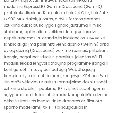
LR1121 RF siųstuvus-imtuvus, sukurtas veikti su
moderniu ExpressLRS Gemini Xrossband (Gem-X)
protokolu. Jis sklandžiai palaiko tiek 2.4 GHz, tiek Sub-
G 900 MHz dažnių juostas, o dvi T formos antenos
užtikrina aukščiausio lygio signalo jautrumą ir ryšio
stabilumą optimaliam veikimui. Integruotos dvi
nepriklausomos RF grandinės leidžiančios XR4 veikti
lanksčiai: galima pasirinkti vieno dažnio (Gemini) arba
dviejų dažnių (Xrossband) veikimo režimus, pritaikant
įrenginį pagal individualius poreikius. Įdiegtas Wi-Fi
modulis leidžia lengvai atnaujinti programinę įrangą ir
konfigūruoti imtuvą per patogią WebUI sąsają
kompiuteryje ar mobiliajame įrenginyje. XR4 pasižymi
itin mažu vėlavimu ir aukštu atnaujinimo dažniu, todėl
užtikrina stabilų ir patikimą RF ryšį net sudėtingomis
sąlygomis ar dideliais atstumais. Kompaktiško dizaino
dėka šis imtuvas idealiai tinka dronams ar fiksuoto
sparno modeliams. XR4 – tai saugiausias ir