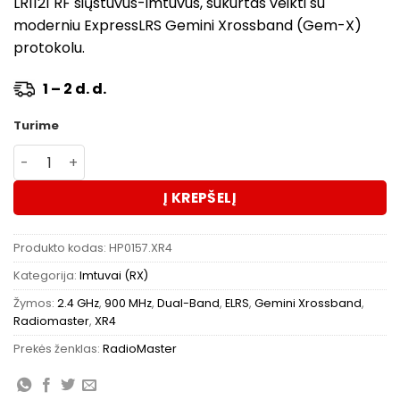
LR1121 RF siųstuvus-imtuvus, sukurtas veikti su
moderniu ExpressLRS Gemini Xrossband (Gem-X)
protokolu.
1 – 2 d. d.
Turime
produkto kiekis: RadioMaster XR4 Gemini Xrossband Du
Į KREPŠELĮ
Produkto kodas:
HP0157.XR4
Kategorija:
Imtuvai (RX)
Žymos:
2.4 GHz
,
900 MHz
,
Dual-Band
,
ELRS
,
Gemini Xrossband
,
Radiomaster
,
XR4
Prekės ženklas:
RadioMaster