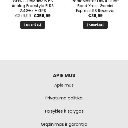
GEPRC DoMain3.6 6S
RadioMaster DBR4 Dual-
Analog Freestyle ELRS
Band Xross Gemini
2.4GHz + GPS
ExpressLRS Receiver
Pradinė
Dabartinė
€
379,99
€
359,99
€
38,99
kaina
kaina
buvo:
yra:
Į KREPŠELĮ
Į KREPŠELĮ
€379,99.
€359,99.
APIE MUS
Apie mus
Privatumo politika
Taisyklės ir sąlygos
Grąžinimas ir garantija