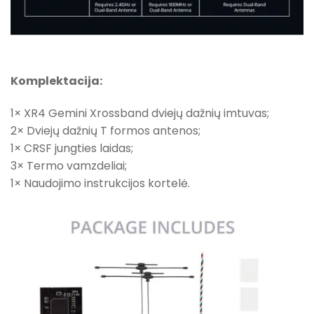
Komplektacija:
1× XR4 Gemini Xrossband dviejų dažnių imtuvas;
2× Dviejų dažnių T formos antenos;
1× CRSF jungties laidas;
3× Termo vamzdeliai;
1× Naudojimo instrukcijos kortelė.