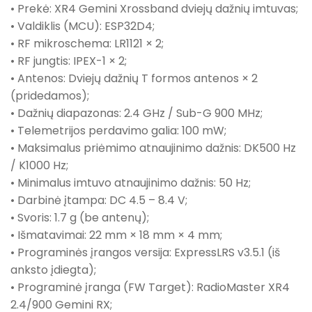
• Prekė: XR4 Gemini Xrossband dviejų dažnių imtuvas;
• Valdiklis (MCU): ESP32D4;
• RF mikroschema: LR1121 × 2;
• RF jungtis: IPEX-1 × 2;
• Antenos: Dviejų dažnių T formos antenos × 2
(pridedamos);
• Dažnių diapazonas: 2.4 GHz / Sub-G 900 MHz;
• Telemetrijos perdavimo galia: 100 mW;
• Maksimalus priėmimo atnaujinimo dažnis: DK500 Hz
/ K1000 Hz;
• Minimalus imtuvo atnaujinimo dažnis: 50 Hz;
• Darbinė įtampa: DC 4.5 – 8.4 V;
• Svoris: 1.7 g (be antenų);
• Išmatavimai: 22 mm × 18 mm × 4 mm;
• Programinės įrangos versija: ExpressLRS v3.5.1 (iš
anksto įdiegta);
• Programinė įranga (FW Target): RadioMaster XR4
2.4/900 Gemini RX;