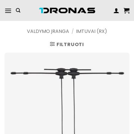
Praleisti
turinį
VALDYMO ĮRANGA
/
IMTUVAI (RX)
FILTRUOTI