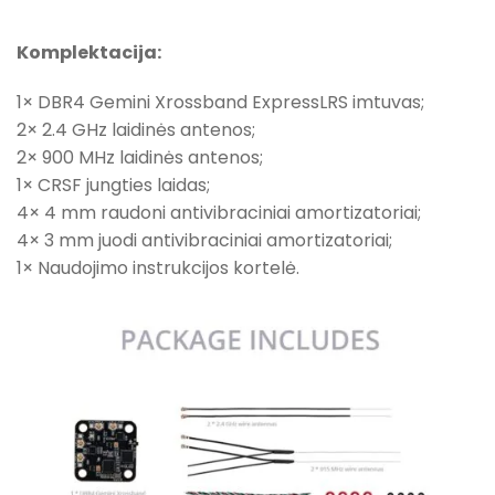
Komplektacija:
1× DBR4 Gemini Xrossband ExpressLRS imtuvas;
2× 2.4 GHz laidinės antenos;
2× 900 MHz laidinės antenos;
1× CRSF jungties laidas;
4× 4 mm raudoni antivibraciniai amortizatoriai;
4× 3 mm juodi antivibraciniai amortizatoriai;
1× Naudojimo instrukcijos kortelė.