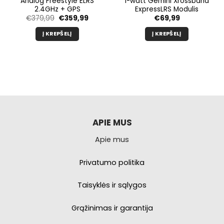
Analog Freestyle ELRS
1-watt Gemini Xrossband
2.4GHz + GPS
ExpressLRS Modulis
Pradinė
Dabartinė
€
379,99
€
359,99
€
69,99
kaina
kaina
buvo:
yra:
Į KREPŠELĮ
Į KREPŠELĮ
€379,99.
€359,99.
APIE MUS
Apie mus
Privatumo politika
Taisyklės ir sąlygos
Grąžinimas ir garantija