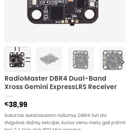
RadioMaster DBR4 Dual-Band
Xross Gemini ExpressLRS Receiver
38,99
€
Sukurtas aukščiausiam našumui, DBR4 turi dvi
dvigubas dažnių sekcijas, kurios vienu metu gali priimti
tiek 2.4 GHz, tiek 900 MHz signalus.