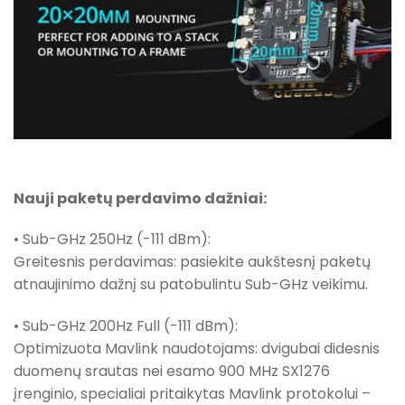
Nauji paketų perdavimo dažniai:
• Sub-GHz 250Hz (-111 dBm):
Greitesnis perdavimas: pasiekite aukštesnį paketų
atnaujinimo dažnį su patobulintu Sub-GHz veikimu.
• Sub-GHz 200Hz Full (-111 dBm):
Optimizuota Mavlink naudotojams: dvigubai didesnis
duomenų srautas nei esamo 900 MHz SX1276
įrenginio, specialiai pritaikytas Mavlink protokolui –