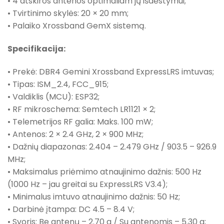
• 4 atskiros antenos optimaliam jų išdėstymui;
• Tvirtinimo skylės: 20 × 20 mm;
• Palaiko Xrossband GemX sistemą.
Specifikacija:
• Prekė: DBR4 Gemini Xrossband ExpressLRS imtuvas;
• Tipas: ISM_2.4, FCC_915;
• Valdiklis (MCU): ESP32;
• RF mikroschema: Semtech LR1121 × 2;
• Telemetrijos RF galia: Maks. 100 mW;
• Antenos: 2 × 2.4 GHz, 2 × 900 MHz;
• Dažnių diapazonas: 2.404 – 2.479 GHz / 903.5 – 926.9
MHz;
• Maksimalus priėmimo atnaujinimo dažnis: 500 Hz
(1000 Hz – jau greitai su ExpressLRS V3.4);
• Minimalus imtuvo atnaujinimo dažnis: 50 Hz;
• Darbinė įtampa: DC 4.5 – 8.4 V;
• Svoris: Be antenų – 2.70 g / Su antenomis – 5.30 g;