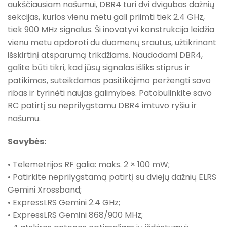
aukščiausiam našumui, DBR4 turi dvi dvigubas dažnių
sekcijas, kurios vienu metu gali priimti tiek 2.4 GHz,
tiek 900 MHz signalus. Ši inovatyvi konstrukcija leidžia
vienu metu apdoroti du duomenų srautus, užtikrinant
išskirtinį atsparumą trikdžiams. Naudodami DBR4,
galite būti tikri, kad jūsų signalas išliks stiprus ir
patikimas, suteikdamas pasitikėjimo peržengti savo
ribas ir tyrinėti naujas galimybes. Patobulinkite savo
RC patirtį su neprilygstamu DBR4 imtuvo ryšiu ir
našumu.
Savybės:
• Telemetrijos RF galia: maks. 2 × 100 mW;
• Patirkite neprilygstamą patirtį su dviejų dažnių ELRS
Gemini Xrossband;
• ExpressLRS Gemini 2.4 GHz;
• ExpressLRS Gemini 868/900 MHz;