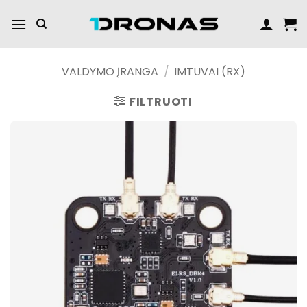
Praleisti
turinį
VALDYMO ĮRANGA
/
IMTUVAI (RX)
FILTRUOTI