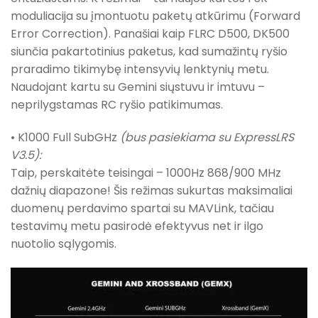
moduliacija su įmontuotu paketų atkūrimu (Forward
Error Correction). Panašiai kaip FLRC D500, DK500
siunčia pakartotinius paketus, kad sumažintų ryšio
praradimo tikimybę intensyvių lenktynių metu.
Naudojant kartu su Gemini siųstuvu ir imtuvu –
neprilygstamas RC ryšio patikimumas.
• K1000 Full SubGHz
(bus pasiekiama su ExpressLRS
V3.5):
Taip, perskaitėte teisingai – 1000Hz 868/900 MHz
dažnių diapazone! Šis režimas sukurtas maksimaliai
duomenų perdavimo spartai su MAVLink, tačiau
testavimų metu pasirodė efektyvus net ir ilgo
nuotolio sąlygomis.