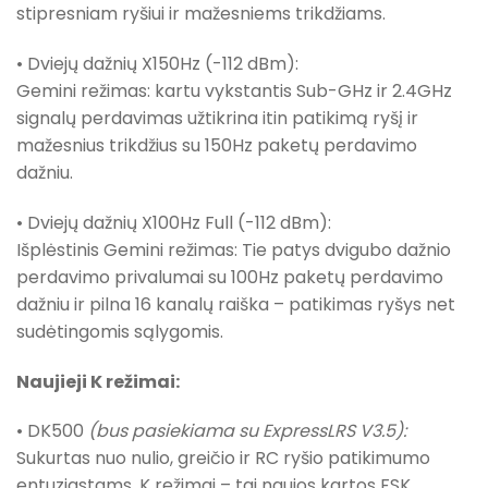
stipresniam ryšiui ir mažesniems trikdžiams.
• Dviejų dažnių X150Hz (-112 dBm):
Gemini režimas: kartu vykstantis Sub-GHz ir 2.4GHz
signalų perdavimas užtikrina itin patikimą ryšį ir
mažesnius trikdžius su 150Hz paketų perdavimo
dažniu.
• Dviejų dažnių X100Hz Full (-112 dBm):
Išplėstinis Gemini režimas: Tie patys dvigubo dažnio
perdavimo privalumai su 100Hz paketų perdavimo
dažniu ir pilna 16 kanalų raiška – patikimas ryšys net
sudėtingomis sąlygomis.
Naujieji K režimai:
• DK500
(bus pasiekiama su ExpressLRS V3.5):
Sukurtas nuo nulio, greičio ir RC ryšio patikimumo
entuziastams. K režimai – tai naujos kartos FSK