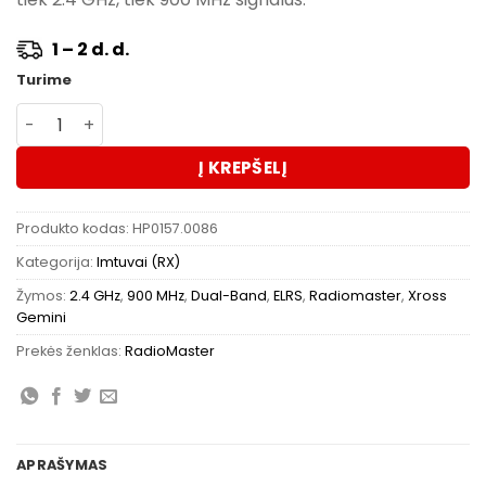
1 – 2 d. d.
Turime
produkto kiekis: RadioMaster DBR4 Dual-Band Xross Gem
Į KREPŠELĮ
Produkto kodas:
HP0157.0086
Kategorija:
Imtuvai (RX)
Žymos:
2.4 GHz
,
900 MHz
,
Dual-Band
,
ELRS
,
Radiomaster
,
Xross
Gemini
Prekės ženklas:
RadioMaster
APRAŠYMAS