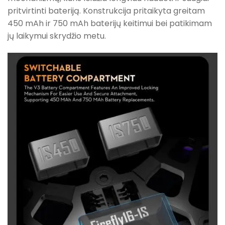
pritvirtinti bateriją. Konstrukcija pritaikyta greitam
450 mAh ir 750 mAh baterijų keitimui bei patikimam
jų laikymui skrydžio metu.