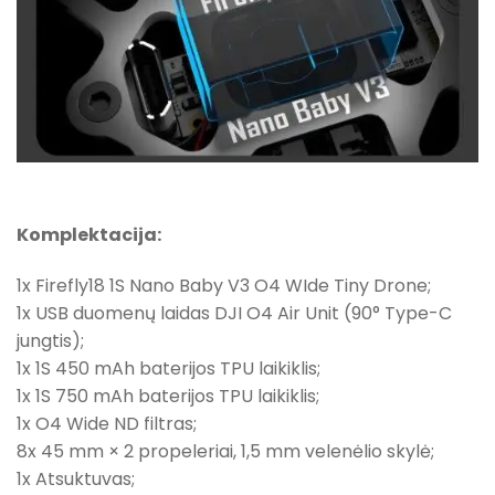
Komplektacija:
1x Firefly18 1S Nano Baby V3 O4 WIde Tiny Drone;
1x USB duomenų laidas DJI O4 Air Unit (90° Type-C
jungtis);
1x 1S 450 mAh baterijos TPU laikiklis;
1x 1S 750 mAh baterijos TPU laikiklis;
1x O4 Wide ND filtras;
8x 45 mm × 2 propeleriai, 1,5 mm velenėlio skylė;
1x Atsuktuvas;