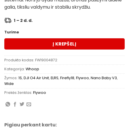
galia, tiksliu valdymu ir stabiliu skrydžiu.
1 – 2 d. d.
Turime
Į KREPŠELĮ
Produkto kodas:
FW19004872
Kategorija:
Whoop
Žymos:
1S
,
DJI O4 Air Unit
,
ELRS
,
Firefly18
,
Flywoo
,
Nano Baby V3
,
Wide
Prekės ženklas:
Flywoo
Pigiau perkant kartu: