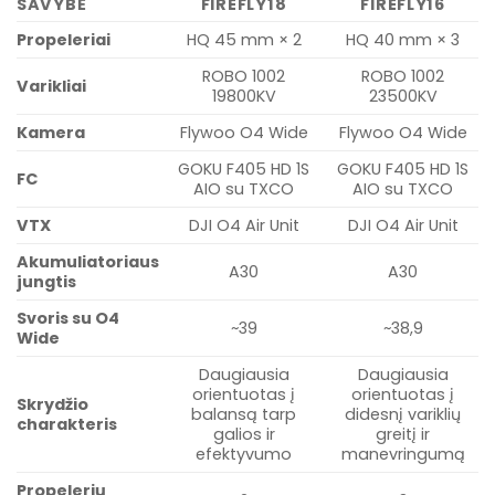
SAVYBĖ
FIREFLY18
FIREFLY16
Propeleriai
HQ 45 mm × 2
HQ 40 mm × 3
ROBO 1002
ROBO 1002
Varikliai
19800KV
23500KV
Kamera
Flywoo O4 Wide
Flywoo O4 Wide
GOKU F405 HD 1S
GOKU F405 HD 1S
FC
AIO su TXCO
AIO su TXCO
VTX
DJI O4 Air Unit
DJI O4 Air Unit
Akumuliatoriaus
A30
A30
jungtis
Svoris su O4
~39
~38,9
Wide
Daugiausia
Daugiausia
orientuotas į
orientuotas į
Skrydžio
balansą tarp
didesnį variklių
charakteris
galios ir
greitį ir
efektyvumo
manevringumą
Propelerių