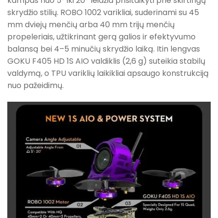
kampas nuo 5° iki 20° leidžia prisitaikyti prie skirtingų
skrydžio stilių. ROBO 1002 varikliai, suderinami su 45
mm dviejų menčių arba 40 mm trijų menčių
propeleriais, užtikrinant gerą galios ir efektyvumo
balansą bei 4–5 minučių skrydžio laiką. Itin lengvas
GOKU F405 HD 1S AIO valdiklis (2,6 g) suteikia stabilų
valdymą, o TPU variklių laikikliai apsaugo konstrukciją
nuo pažeidimų.