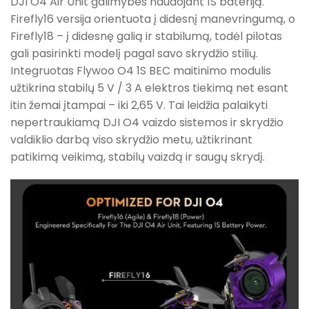
DJI O4 Air Unit galimybes naudojant 1S bateriją.
Firefly16 versija orientuota į didesnį manevringumą, o
Firefly18 – į didesnę galią ir stabilumą, todėl pilotas
gali pasirinkti modelį pagal savo skrydžio stilių.
Integruotas Flywoo O4 1S BEC maitinimo modulis
užtikrina stabilų 5 V / 3 A elektros tiekimą net esant
itin žemai įtampai – iki 2,65 V. Tai leidžia palaikyti
nepertraukiamą DJI O4 vaizdo sistemos ir skrydžio
valdiklio darbą viso skrydžio metu, užtikrinant
patikimą veikimą, stabilų vaizdą ir saugų skrydį.