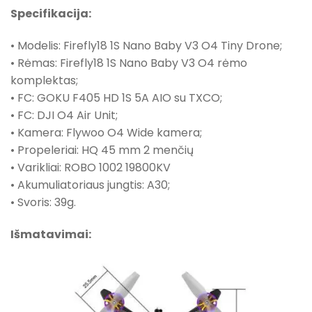
Specifikacija:
• Modelis: Firefly18 1S Nano Baby V3 O4 Tiny Drone;
• Rėmas: Firefly18 1S Nano Baby V3 O4 rėmo
komplektas;
• FC: GOKU F405 HD 1S 5A AIO su TXCO;
• FC: DJI O4 Air Unit;
• Kamera: Flywoo O4 Wide kamera;
• Propeleriai: HQ 45 mm 2 menčių
• Varikliai: ROBO 1002 19800KV
• Akumuliatoriaus jungtis: A30;
• Svoris: 39g.
Išmatavimai: