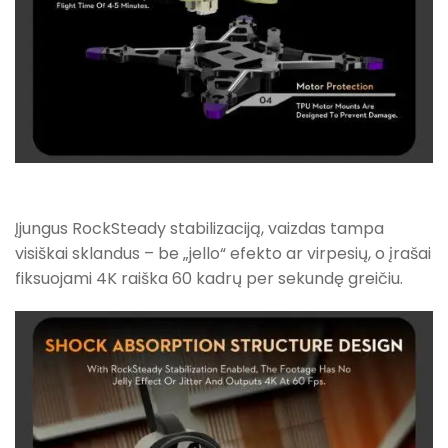
Įjungus RockSteady stabilizaciją, vaizdas tampa
visiškai sklandus – be „jello“ efekto ar virpesių, o įrašai
fiksuojami 4K raiška 60 kadrų per sekundę greičiu.