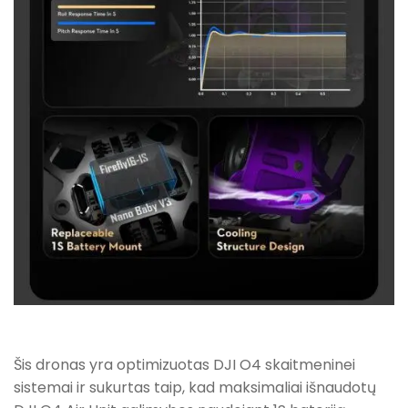
Šis dronas yra optimizuotas DJI O4 skaitmeninei
sistemai ir sukurtas taip, kad maksimaliai išnaudotų