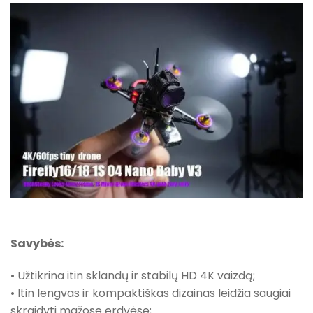
Savybės:
• Užtikrina itin sklandų ir stabilų HD 4K vaizdą;
• Itin lengvas ir kompaktiškas dizainas leidžia saugiai
skraidyti mažose erdvėse;