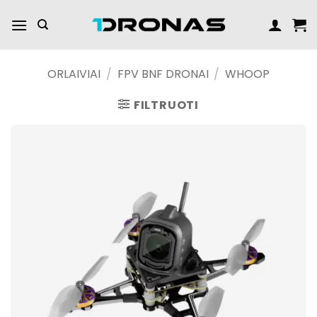
Praleisti
turinį
ORLAIVIAI
/
FPV BNF DRONAI
/
WHOOP
FILTRUOTI