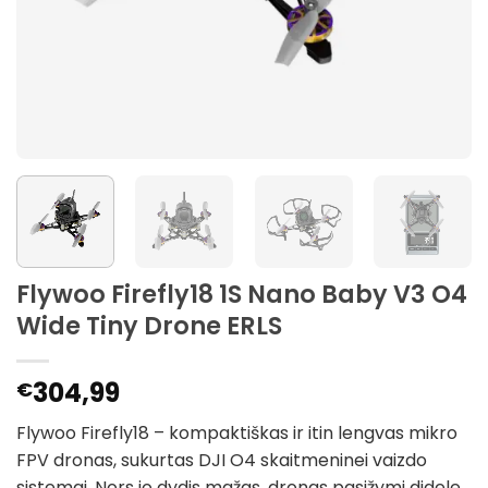
Flywoo Firefly18 1S Nano Baby V3 O4
Wide Tiny Drone ERLS
304,99
€
Flywoo Firefly18 – kompaktiškas ir itin lengvas mikro
FPV dronas, sukurtas DJI O4 skaitmeninei vaizdo
sistemai. Nors jo dydis mažas, dronas pasižymi didele