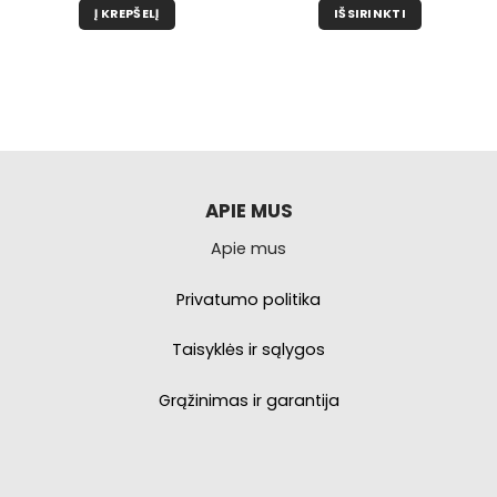
Į KREPŠELĮ
IŠSIRINKTI
Šis
produktas
turi
kelis
variantus.
Galimybe
galite
pasirinkti
APIE MUS
produkto
Apie mus
puslapyje.
Privatumo politika
Taisyklės ir sąlygos
Grąžinimas ir garantija