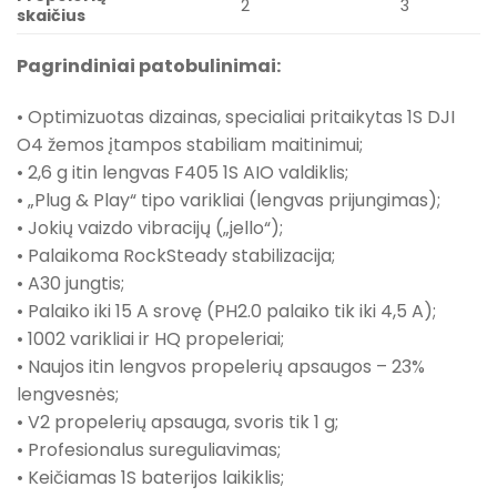
2
3
skaičius
Pagrindiniai patobulinimai:
• Optimizuotas dizainas, specialiai pritaikytas 1S DJI
O4 žemos įtampos stabiliam maitinimui;
• 2,6 g itin lengvas F405 1S AIO valdiklis;
• „Plug & Play“ tipo varikliai (lengvas prijungimas);
• Jokių vaizdo vibracijų („jello“);
• Palaikoma RockSteady stabilizacija;
• A30 jungtis;
• Palaiko iki 15 A srovę (PH2.0 palaiko tik iki 4,5 A);
• 1002 varikliai ir HQ propeleriai;
• Naujos itin lengvos propelerių apsaugos – 23%
lengvesnės;
• V2 propelerių apsauga, svoris tik 1 g;
• Profesionalus sureguliavimas;
• Keičiamas 1S baterijos laikiklis;