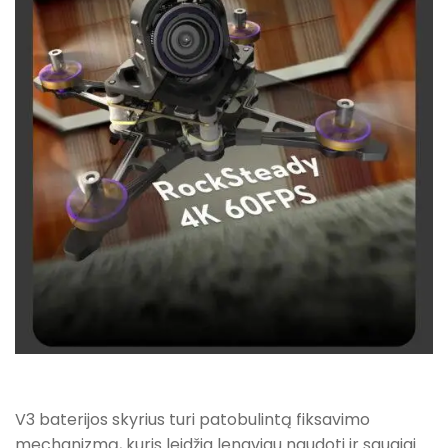
V3 baterijos skyrius turi patobulintą fiksavimo
mechanizmą, kuris leidžia lengviau naudoti ir saugiai