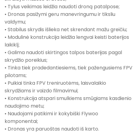
• Tylus veikimas leidžia naudoti droną patalpose;
• Dronas pasižymi geru manevringumu ir tiksliu
valdymu;
• Stabilus skrydis išlieka net skrendant mažu greičiu;
• Modulinė konstrukcija leidžia lengvai keisti baterijos
laikiklį;
• Galima naudoti skirtingos talpos baterijas pagal
skrydžio poreikius;
• Tinka tiek pradedantiesiems, tiek pažengusiems FPV
pilotams;
• Puikiai tinka FPV treniruotėms, laisvalaikio
skrydžiams ir vaizdo filmavimui;
• Konstrukcija atspari smulkiems smūgiams kasdienio
naudojimo metu;
• Naudojami patikimi ir kokybiški Flywoo
komponentai;
• Dronas yra paruoštas naudoti iš karto.