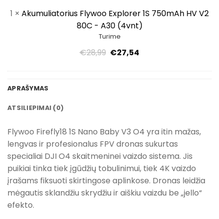
HV
1
×
Akumuliatorius Flywoo Explorer 1S 750mAh HV V2
V2
80C - A30 (4vnt)
80C
Turime
-
A30
Pradinė
Dabartinė
€
28,99
€
27,54
(4vnt)
kaina
kaina
buvo:
yra:
€28,99.
€27,54.
APRAŠYMAS
ATSILIEPIMAI (0)
Flywoo Firefly18 1S Nano Baby V3 O4 yra itin mažas,
lengvas ir profesionalus FPV dronas sukurtas
specialiai DJI O4 skaitmeninei vaizdo sistema. Jis
puikiai tinka tiek įgūdžių tobulinimui, tiek 4K vaizdo
įrašams fiksuoti skirtingose aplinkose. Dronas leidžia
mėgautis sklandžiu skrydžiu ir aiškiu vaizdu be „jello“
efekto.