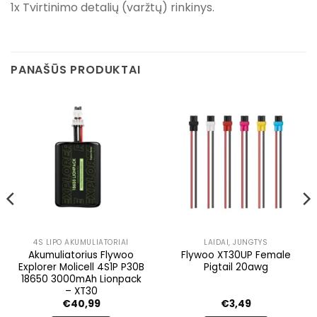
1x Tvirtinimo detalių (varžtų) rinkinys.
PANAŠŪS PRODUKTAI
4S LIPO AKUMULIATORIAI
LAIDAI, JUNGTYS
Akumuliatorius Flywoo
Flywoo XT30UP Female
Explorer Molicell 4S1P P30B
Pigtail 20awg
18650 3000mAh Lionpack
– XT30
€
40,99
€
3,49