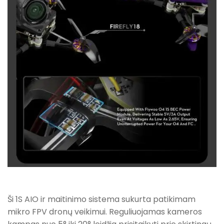
Ši 1S AIO ir maitinimo sistema sukurta patikimam
mikro FPV dronų veikimui. Reguliuojamas kameros