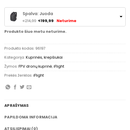
Spalva: Juoda
Pradinė
Dabartinė
Neturime
214,99
199,99
€
€
kaina
kaina
buvo:
yra:
Produkto šiuo metu neturime.
€214,99.
€199,99.
Produkto kodas:
96197
Kategorija:
Kuprinės, krepšiukai
Žymos:
FPV dronų kuprinė
,
iFlight
Prekės ženklas:
iFlight
APRAŠYMAS
PAPILDOMA INFORMACIJA
ATSILIEPIMAI (0)