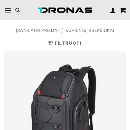
Praleisti
turinį
ĮRANKIAI IR PRIEDAI
/
KUPRINĖS, KREPŠIUKAI
FILTRUOTI