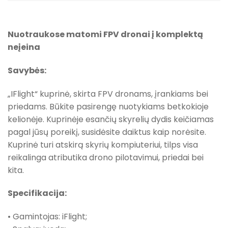
Nuotraukose matomi FPV dronai į komplektą
neįeina
Savybės:
„IFlight“ kuprinė, skirta FPV dronams, įrankiams bei
priedams. Būkite pasirengę nuotykiams betkokioje
kelionėje. Kuprinėje esančių skyrelių dydis keičiamas
pagal jūsų poreikį, susidėsite daiktus kaip norėsite.
Kuprinė turi atskirą skyrių kompiuteriui, tilps visa
reikalinga atributika drono pilotavimui, priedai bei
kita.
Specifikacija:
• Gamintojas: iFlight;