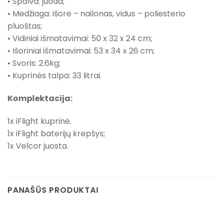
• Spalva: juoda;
• Medžiaga: išorė – nailonas, vidus – poliesterio
pluoštas;
• Vidiniai išmatavimai: 50 x 32 x 24 cm;
• Išoriniai išmatavimai: 53 x 34 x 26 cm;
• Svoris: 2.6kg;
• Kuprinės talpa: 33 litrai.
Komplektacija:
1x iFlight kuprinė.
1x iFlight baterijų krepšys;
1x Velcor juosta.
PANAŠŪS PRODUKTAI