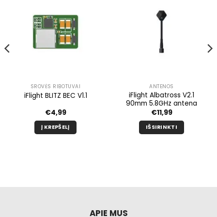
SROVĖS RIBOTUVAI
ANTENOS
iFlight Albatross V2.1
iFlight BLITZ BEC V1.1
90mm 5.8GHz antena
€
4,99
€
11,99
Į KREPŠELĮ
IŠSIRINKTI
Šis
produktas
turi
kelis
variantus.
Galimybe
galite
pasirinkti
APIE MUS