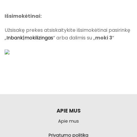
Išsimokėtinai:
Užsisakę prekes atsiskaitykite išsimokėtinai pasirinkę
„
Inbank|mokilizingas
” arba dalimis su „
moki 3
”
APIE MUS
Apie mus
Privatumo politika