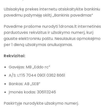
Užsisakykę prekes internetu atsiskaitykite bankiniu
pavedimu pažymėję skiltį „Bankinis pavedimas”
Pavedime prašome nurodyti 1dronas.lt internetinės
parduotuvės rekvizitus ir užsakymo numerį, kurį
gausite elektroniniu paštu. Nesulaukus apmokėjimo
per 1 dieną užsakymas anuliuojamas.
Rekvizitai:
Gavėjas: MB „Eddo rc”
A/S: LT15 7044 0901 0362 8661
Bankas: AB „SEB”
Įmonės kodas: 306113246
Paskirtyje nurodykite užsakymo numerį.