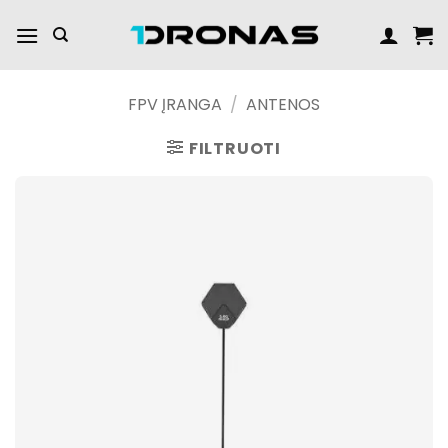
Praleisti
turinį
FPV ĮRANGA
/
ANTENOS
FILTRUOTI