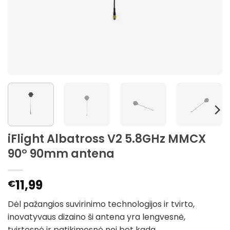
iFlight Albatross V2 5.8GHz MMCX
90° 90mm antena
11,99
€
Dėl pažangios suvirinimo technologijos ir tvirto,
inovatyvaus dizaino ši antena yra lengvesnė,
tvirtesnė ir patikimesnė nei bet kada.