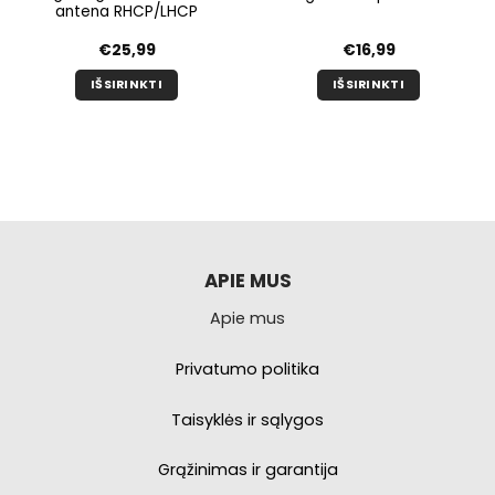
antena RHCP/LHCP
€
25,99
€
16,99
IŠSIRINKTI
IŠSIRINKTI
Šis
Šis
produktas
produktas
turi
turi
kelis
kelis
variantus.
variantus.
Galimybe
Galimybe
galite
galite
pasirinkti
pasirinkti
APIE MUS
produkto
produkto
Apie mus
puslapyje.
puslapyje.
Privatumo politika
Taisyklės ir sąlygos
Grąžinimas ir garantija