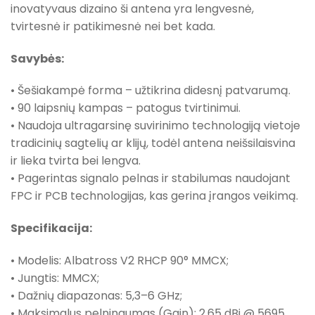
inovatyvaus dizaino ši antena yra lengvesnė,
tvirtesnė ir patikimesnė nei bet kada.
Savybės:
• Šešiakampė forma – užtikrina didesnį patvarumą.
• 90 laipsnių kampas – patogus tvirtinimui.
• Naudoja ultragarsinę suvirinimo technologiją vietoje
tradicinių sagtelių ar klijų, todėl antena neišsilaisvina
ir lieka tvirta bei lengva.
• Pagerintas signalo pelnas ir stabilumas naudojant
FPC ir PCB technologijas, kas gerina įrangos veikimą.
Specifikacija:
• Modelis: Albatross V2 RHCP 90° MMCX;
• Jungtis: MMCX;
• Dažnių diapazonas: 5,3–6 GHz;
• Maksimalus pelningumas (Gain): 2,65 dBi @ 5695