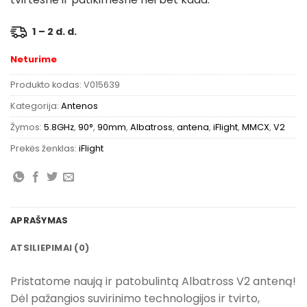
1 – 2 d. d.
Neturime
Produkto kodas:
V015639
Kategorija:
Antenos
Žymos:
5.8GHz
,
90°
,
90mm
,
Albatross
,
antena
,
iFlight
,
MMCX
,
V2
Prekės ženklas:
iFlight
APRAŠYMAS
ATSILIEPIMAI (0)
Pristatome naują ir patobulintą Albatross V2 anteną!
Dėl pažangios suvirinimo technologijos ir tvirto,