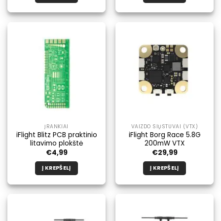
ĮRANKIAI
VAIZDO SIŲSTUVAI (VTX)
iFlight Blitz PCB praktinio
iFlight Borg Race 5.8G
litavimo plokštė
200mW VTX
€
4,99
€
29,99
Į KREPŠELĮ
Į KREPŠELĮ