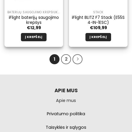
BATERIJŲ SAUGOJIMO KREPŠIUKAI
STACK
iFlight baterijų saugojimo
iFlight BLITZ F7 Stack (E55S
krepšys
4-IN-1ESC)
€
12,99
€
109,99
Į KREPŠELĮ
Į KREPŠELĮ
1
2
APIE MUS
Apie mus
Privatumo politika
Taisyklės ir sąlygos