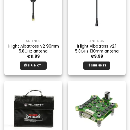
ANTENOS
ANTENOS
iFlight Albatross V2 90mm
iFlight Albatross V2.1
5.8GHz antena
5.8GHz 130mm antena
€
11,99
€
9,99
IŠSIRINKTI
IŠSIRINKTI
Šis
Šis
produktas
produktas
turi
turi
kelis
kelis
variantus.
variantus.
Galimybe
Galimybe
galite
galite
pasirinkti
pasirinkti
produkto
produkto
puslapyje.
puslapyje.