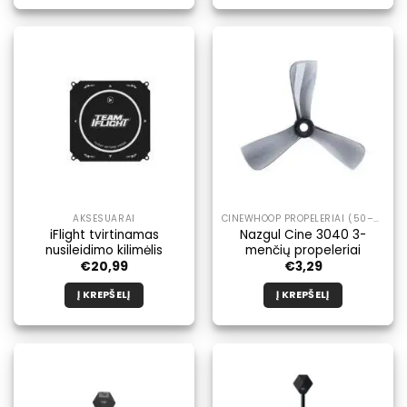
Šis
produktas
turi
kelis
variantus.
Galimybe
galite
pasirinkti
produkto
puslapyje.
AKSESUARAI
CINEWHOOP PROPELERIAI (50–99 MM)
iFlight tvirtinamas
Nazgul Cine 3040 3-
nusileidimo kilimėlis
menčių propeleriai
€
20,99
€
3,29
Į KREPŠELĮ
Į KREPŠELĮ