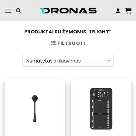
Praleisti
turinį
PRODUKTAI SU ŽYMOMIS “IFLIGHT”
FILTRUOTI