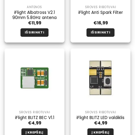
ANTENOS
SROVĖS RIBOTUVAI
iFlight Albatross V2.1
iFlight Anti Spark Filter
90mm 5.8GHz antena
€
11,99
€
16,99
IŠSIRINKTI
IŠSIRINKTI
Šis
Šis
produktas
produktas
turi
turi
kelis
kelis
variantus.
variantus.
Galimybe
Galimybe
galite
galite
pasirinkti
pasirinkti
produkto
produkto
puslapyje.
puslapyje.
SROVĖS RIBOTUVAI
SROVĖS RIBOTUVAI
iFlight BLITZ BEC V1.1
iFlight BLITZ LED valdiklis
€
4,99
€
4,99
Į KREPŠELĮ
Į KREPŠELĮ