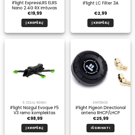
iFlight ExpressLRS ELRS
iFlight LC Filter 3A
Nano 2.4G RX imtuvas
€
19,99
€
2,99
Į KREPŠELĮ
Į KREPŠELĮ
5 COLIŲ RĖMAI
ANTENOS
iFlight Nazgul Evoque F5
iFlight Pigeon Directional
V3 rėmo komplektas
antena RHCP/LHCP
€
98,99
€
25,99
Į KREPŠELĮ
IŠSIRINKTI