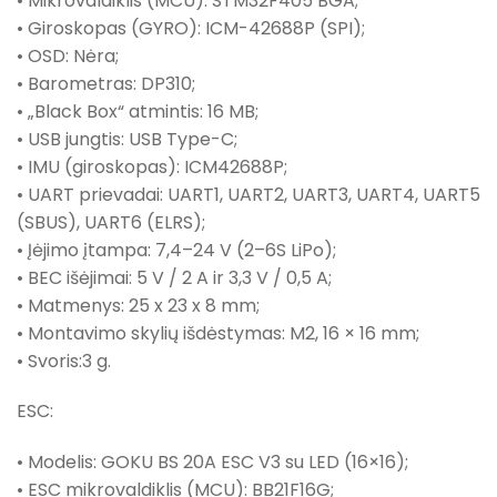
• Mikrovaldiklis (MCU): STM32F405 BGA;
• Giroskopas (GYRO): ICM-42688P (SPI);
• OSD: Nėra;
• Barometras: DP310;
• „Black Box“ atmintis: 16 MB;
• USB jungtis: USB Type-C;
• IMU (giroskopas): ICM42688P;
• UART prievadai: UART1, UART2, UART3, UART4, UART5
(SBUS), UART6 (ELRS);
• Įėjimo įtampa: 7,4–24 V (2–6S LiPo);
• BEC išėjimai: 5 V / 2 A ir 3,3 V / 0,5 A;
• Matmenys: 25 x 23 x 8 mm;
• Montavimo skylių išdėstymas: M2, 16 × 16 mm;
• Svoris:3 g.
ESC:
• Modelis: GOKU BS 20A ESC V3 su LED (16×16);
• ESC mikrovaldiklis (MCU): BB21F16G;