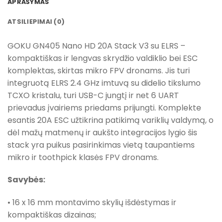
APRAŠYMAS
ATSILIEPIMAI (0)
GOKU GN405 Nano HD 20A Stack V3 su ELRS –
kompaktiškas ir lengvas skrydžio valdiklio bei ESC
komplektas, skirtas mikro FPV dronams. Jis turi
integruotą ELRS 2.4 GHz imtuvą su didelio tikslumo
TCXO kristalu, turi USB-C jungtį ir net 6 UART
prievadus įvairiems priedams prijungti. Komplekte
esantis 20A ESC užtikrina patikimą variklių valdymą, o
dėl mažų matmenų ir aukšto integracijos lygio šis
stack yra puikus pasirinkimas vietą taupantiems
mikro ir toothpick klasės FPV dronams.
Savybės:
• 16 x 16 mm montavimo skylių išdėstymas ir
kompaktiškas dizainas;