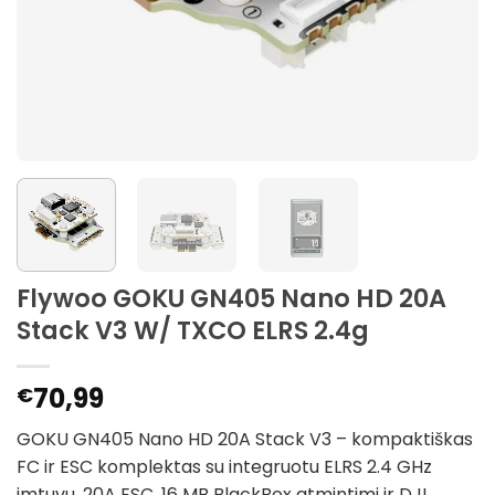
Flywoo GOKU GN405 Nano HD 20A
Stack V3 W/ TXCO ELRS 2.4g
70,99
€
GOKU GN405 Nano HD 20A Stack V3 – kompaktiškas
FC ir ESC komplektas su integruotu ELRS 2.4 GHz
imtuvu, 20A ESC, 16 MB BlackBox atmintimi ir DJI