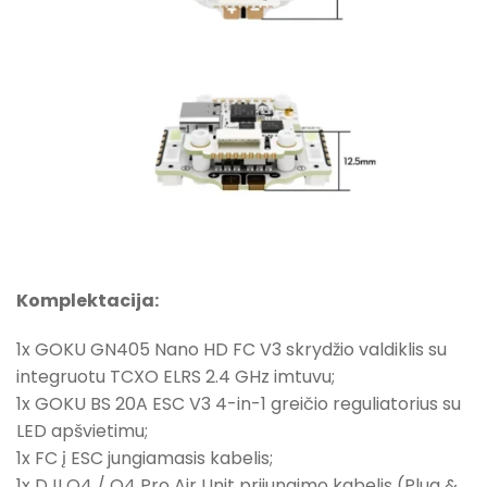
Komplektacija:
1x GOKU GN405 Nano HD FC V3 skrydžio valdiklis su
integruotu TCXO ELRS 2.4 GHz imtuvu;
1x GOKU BS 20A ESC V3 4-in-1 greičio reguliatorius su
LED apšvietimu;
1x FC į ESC jungiamasis kabelis;
1x DJI O4 / O4 Pro Air Unit prijungimo kabelis (Plug &