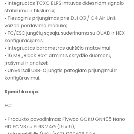
• Integruotas TCXO ELRS imtuvas didesniam signalo
stabilumui ir tikslumui;
• Tiesioginis prijungimas prie DJI O3 / O4 Air Unit
vaizdo perdavimo modulio;
• FC/ESC jungčių sąsaja, suderinama su QUAD ir HEX
konfigūracijomis;
• Integruotas barometras aukščio matavimui;
• 16 MB „Black Box“ atmintis skrydžio duomenų
įrašymui ir analizei;
• Universali USB-C jungtis patogiam prijungimui ir
konfigūravimui.
Specifikacija:
FC:
• Produkto pavadinimas: Flywoo GOKU GN405 Nano
HD FC V3 su ELRS 2.4G (16 x16);