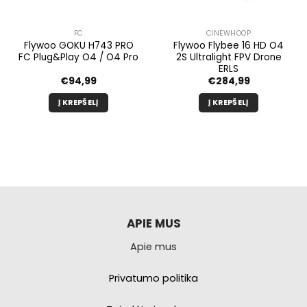
FC
CINEWHOOP
Flywoo GOKU H743 PRO
Flywoo Flybee 16 HD O4
FC Plug&Play O4 / O4 Pro
2S Ultralight FPV Drone
ERLS
€
94,99
€
284,99
Į KREPŠELĮ
Į KREPŠELĮ
APIE MUS
Apie mus
Privatumo politika