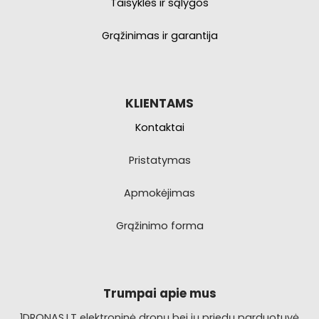
Taisyklės ir sąlygos
Grąžinimas ir garantija
KLIENTAMS
Kontaktai
Pristatymas
Apmokėjimas
Grąžinimo forma
Trumpai apie mus
1DRONAS.LT elektroninė dronų bei jų priedų parduotuvė