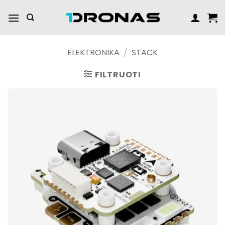
Praleisti
turinį
ELEKTRONIKA
/
STACK
FILTRUOTI