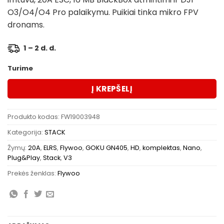
O3/O4/O4 Pro palaikymu. Puikiai tinka mikro FPV
dronams.
1 – 2 d. d.
Turime
Į KREPŠELĮ
Produkto kodas:
FW19003948
Kategorija:
STACK
Žymų:
20A
,
ELRS
,
Flywoo
,
GOKU GN405
,
HD
,
komplektas
,
Nano
,
Plug&Play
,
Stack
,
V3
Prekės ženklas:
Flywoo