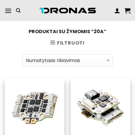
Praleisti
turinį
PRODUKTAI SU ŽYMOMIS “20A”
FILTRUOTI