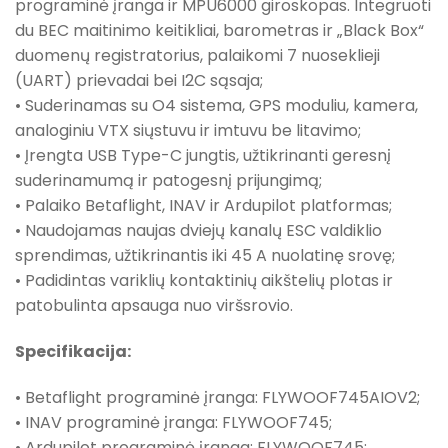
programinė įranga ir MPU6000 giroskopas. Integruoti
du BEC maitinimo keitikliai, barometras ir „Black Box“
duomenų registratorius, palaikomi 7 nuoseklieji
(UART) prievadai bei I2C sąsaja;
• Suderinamas su O4 sistema, GPS moduliu, kamera,
analoginiu VTX siųstuvu ir imtuvu be litavimo;
• Įrengta USB Type-C jungtis, užtikrinanti geresnį
suderinamumą ir patogesnį prijungimą;
• Palaiko Betaflight, INAV ir Ardupilot platformas;
• Naudojamas naujas dviejų kanalų ESC valdiklio
sprendimas, užtikrinantis iki 45 A nuolatinę srovę;
• Padidintas variklių kontaktinių aikštelių plotas ir
patobulinta apsauga nuo viršsrovio.
Specifikacija:
• Betaflight programinė įranga: FLYWOOF745AIOV2;
• INAV programinė įranga: FLYWOOF745;
• Ardupilot programinė įranga: FLYWOOF745;