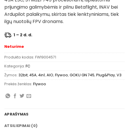
prijungimo galimybėmis ir pilnu Betaflight, INAV bei
Ardupilot palaikymu, skirtas tiek lenktyniniams, tiek
ilgų nuotolių FPV dronams.
1 – 2 d. d.
Neturime
Produkto kodas:
FW19004571
Kategorija:
FC
Žymos:
32bit
,
45A
,
4in1
,
AIO
,
Flywoo
,
GOKU GN 745
,
Plug&Play
,
V3
Prekės ženklas:
Flywoo
APRAŠYMAS
ATSILIEPIMAI (0)