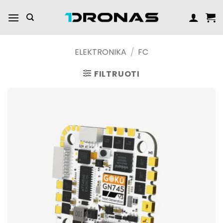
Praleisti
turinį
ELEKTRONIKA
/
FC
FILTRUOTI