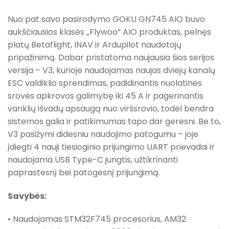
Nuo pat savo pasirodymo GOKU GN745 AIO buvo
aukščiausios klasės „Flywoo“ AIO produktas, pelnęs
platų Betaflight, INAV ir Ardupilot naudotojų
pripažinimą. Dabar pristatoma naujausia šios serijos
versija – V3, kurioje naudojamas naujas dviejų kanalų
ESC valdiklio sprendimas, padidinantis nuolatinės
srovės apkrovos galimybę iki 45 A ir pagerinantis
variklių išvadų apsaugą nuo viršsrovio, todėl bendra
sistemos galia ir patikimumas tapo dar geresni. Be to,
V3 pasižymi didesniu naudojimo patogumu – joje
įdiegti 4 nauji tiesioginio prijungimo UART prievadai ir
naudojama USB Type-C jungtis, užtikrinanti
paprastesnį bei patogesnį prijungimą.
Savybės:
• Naudojamas STM32F745 procesorius, AM32