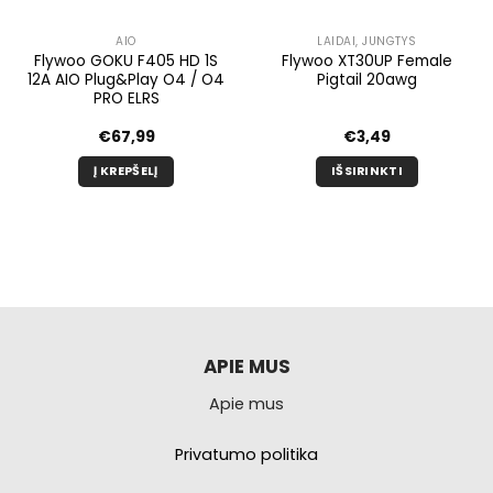
AIO
LAIDAI, JUNGTYS
Flywoo GOKU F405 HD 1S
Flywoo XT30UP Female
12A AIO Plug&Play O4 / O4
Pigtail 20awg
PRO ELRS
€
67,99
€
3,49
Į KREPŠELĮ
IŠSIRINKTI
Šis
produktas
turi
kelis
variantus.
Galimybe
galite
pasirinkti
APIE MUS
produkto
Apie mus
puslapyje.
Privatumo politika