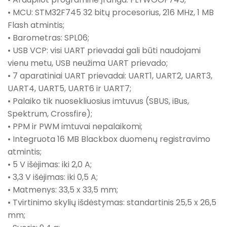
• MCU: STM32F745 32 bitų procesorius, 216 MHz, 1 MB
Flash atmintis;
• Barometras: SPL06;
• USB VCP: visi UART prievadai gali būti naudojami
vienu metu, USB neužima UART prievado;
• 7 aparatiniai UART prievadai: UART1, UART2, UART3,
UART4, UART5, UART6 ir UART7;
• Palaiko tik nuosekliuosius imtuvus (SBUS, iBus,
Spektrum, Crossfire);
• PPM ir PWM imtuvai nepalaikomi;
• Integruota 16 MB Blackbox duomenų registravimo
atmintis;
• 5 V išėjimas: iki 2,0 A;
• 3,3 V išėjimas: iki 0,5 A;
• Matmenys: 33,5 x 33,5 mm;
• Tvirtinimo skylių išdėstymas: standartinis 25,5 x 26,5
mm;