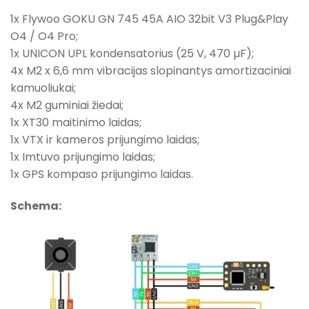
1x Flywoo GOKU GN 745 45A AIO 32bit V3 Plug&Play
O4 / O4 Pro;
1x UNICON UPL kondensatorius (25 V, 470 µF);
4x M2 x 6,6 mm vibracijas slopinantys amortizaciniai
kamuoliukai;
4x M2 guminiai žiedai;
1x XT30 maitinimo laidas;
1x VTX ir kameros prijungimo laidas;
1x Imtuvo prijungimo laidas;
1x GPS kompaso prijungimo laidas.
Schema: