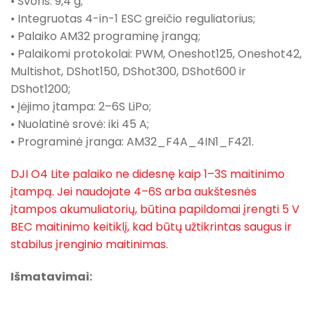
• Svoris: 9,4 g;
• Integruotas 4-in-1 ESC greičio reguliatorius;
• Palaiko AM32 programinę įrangą;
• Palaikomi protokolai: PWM, Oneshot125, Oneshot42,
Multishot, DShot150, DShot300, DShot600 ir
DShot1200;
• Įėjimo įtampa: 2–6S LiPo;
• Nuolatinė srovė: iki 45 A;
• Programinė įranga: AM32_F4A_4IN1_F421.
DJI O4 Lite palaiko ne didesnę kaip 1–3S maitinimo
įtampą. Jei naudojate 4–6S arba aukštesnės
įtampos akumuliatorių, būtina papildomai įrengti 5 V
BEC maitinimo keitiklį, kad būtų užtikrintas saugus ir
stabilus įrenginio maitinimas.
Išmatavimai: