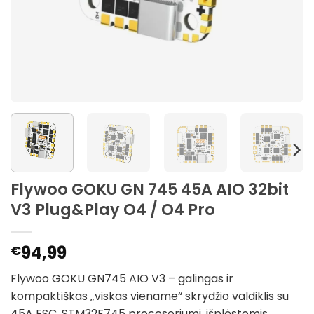
Flywoo GOKU GN 745 45A AIO 32bit
V3 Plug&Play O4 / O4 Pro
94,99
€
Flywoo GOKU GN745 AIO V3 – galingas ir
kompaktiškas „viskas viename“ skrydžio valdiklis su
45A ESC, STM32F745 procesoriumi, išplėstomis