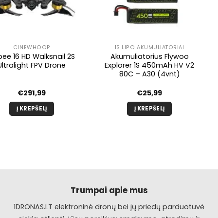
CINEWHOOP
1S LIPO AKUMULIATORIAI
bee 16 HD Walksnail 2S
Akumuliatorius Flywoo
Ultralight FPV Drone
Explorer 1S 450mAh HV V2
80C – A30 (4vnt)
€
291,99
€
25,99
Į KREPŠELĮ
Į KREPŠELĮ
Trumpai apie mus
1DRONAS.LT elektroninė dronų bei jų priedų parduotuvė