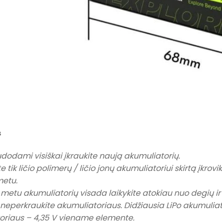
s
udodami visiškai įkraukite naują akumuliatorių.
e tik ličio polimerų / ličio jonų akumuliatoriui skirtą įkrov
metu.
 metu akumuliatorių visada laikykite atokiau nuo degių i
neperkraukite akumuliatoriaus. Didžiausia LiPo akumulia
oriaus – 4,35 V viename elemente.