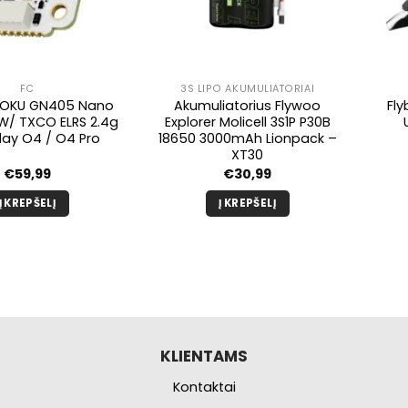
FC
3S LIPO AKUMULIATORIAI
GOKU GN405 Nano
Akumuliatorius Flywoo
Fly
W/ TXCO ELRS 2.4g
Explorer Molicell 3S1P P30B
lay O4 / O4 Pro
18650 3000mAh Lionpack –
XT30
€
59,99
€
30,99
Į KREPŠELĮ
Į KREPŠELĮ
KLIENTAMS
Kontaktai