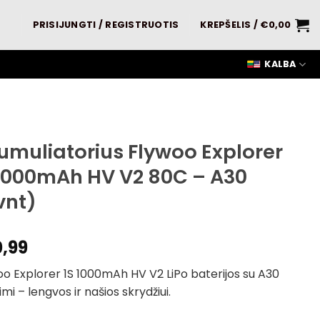
PRISIJUNGTI / REGISTRUOTIS
KREPŠELIS /
€
0,00
KALBA
umuliatorius Flywoo Explorer
 1000mAh HV V2 80C – A30
vnt)
0,99
o Explorer 1S 1000mAh HV V2 LiPo baterijos su A30
imi – lengvos ir našios skrydžiui.