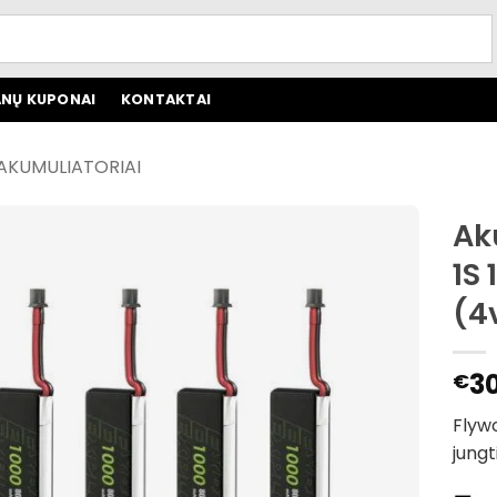
NŲ KUPONAI
KONTAKTAI
 AKUMULIATORIAI
Ak
1S
(4
3
€
Flywo
jungt