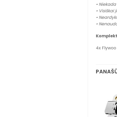
• Niekada
• Visiškai
• Neardyki
• Nenaudok
Komplekt
4x Flywoo
PANAŠŪ