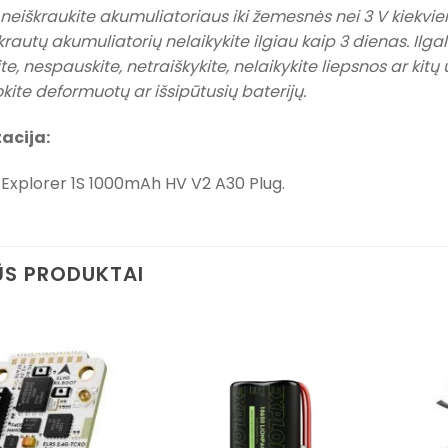
 neiškraukite akumuliatoriaus iki žemesnės nei 3 V kiek
 įkrautų akumuliatorių nelaikykite ilgiau kaip 3 dienas. Il
te, nespauskite, netraiškykite, nelaikykite liepsnos ar kitų
ite deformuotų ar išsipūtusių baterijų.
acija:
 Explorer 1S 1000mAh HV V2 A30 Plug.
S PRODUKTAI