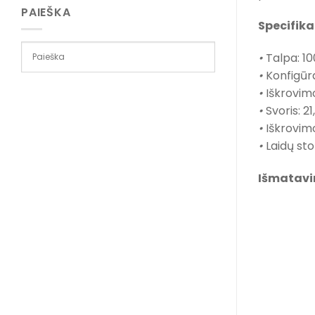
PAIEŠKA
Specifika
•
Talpa: 1
•
Konfigūr
•
Iškrovim
•
Svoris: 21
•
Iškrovimo
•
Laidų st
Išmatavi