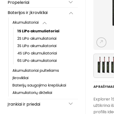
Propeleriai
Baterijos ir įkrovikliai
Akumuliatoriai
1S LiPo akumuliatoriai
2S LiPo akumuliatoriai
3S LiPo akumuliatoriai
4S LiPo akumuliatoriai
6S LiPo akumuliatoriai
Akumuliatoriai pulteliams
Įkrovikliai
Baterijų saugojimo krepšiukai
APRAŠYMA
Akumuliatorių dirželiai
Explorer 1
Įrankiai ir priedai
užtikrina 
profilis id