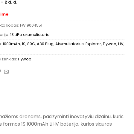
 – 2 d. d.
rime
kto kodas:
FW19004551
rija:
1S LiPo akumuliatoriai
s:
1000mAh
,
1S
,
80C
,
A30 Plug
,
Akumuliatorius
,
Explorer
,
Flywoo
,
HV
,
 ženklas:
Flywoo
mažiems dronams, pasižyminti inovatyviu dizainu, kuris
tos formos 1S 1000mAh LiHV baterija, kurios siauras