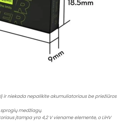
iklį ir niekada nepalikite akumuliatoriaus be priežiūros
r sprogių medžiagų.
toriaus įtampa yra 4,2 V viename elemente, o LiHV