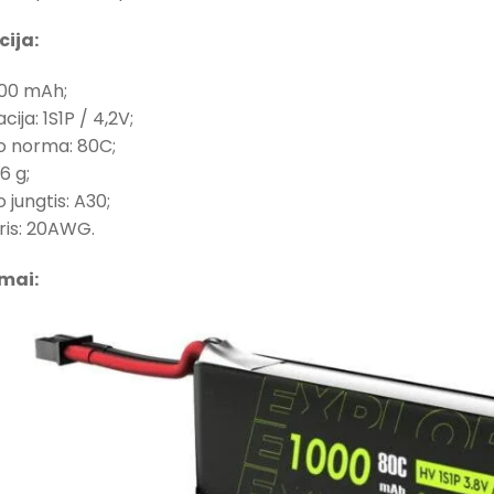
cija:
000 mAh;
acija:
1S1P / 4,2V;
o norma: 80C;
,6 g;
 jungtis: A30;
oris: 20AWG.
mai: