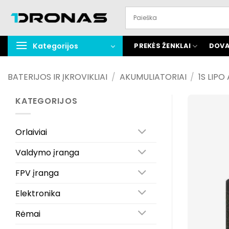
Praleisti
turinį
Kategorijos
PREKĖS ŽENKLAI
DOVA
BATERIJOS IR ĮKROVIKLIAI
/
AKUMULIATORIAI
/
1S LIPO
KATEGORIJOS
Orlaiviai
Valdymo įranga
FPV įranga
Elektronika
Rėmai