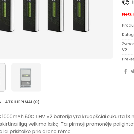
1
Netu
Produ
Katego
Žymo
V2
Prekės
S
ATSILIEPIMAI (0)
S 1000mAh 80C LiHV V2 baterija yra kruopščiai sukurta 1S 
išskirtinai ilgą veikimo laiką. Tai pirmoji pramonėje pailgin
ealiai prisitaiko prie drono rėmo.