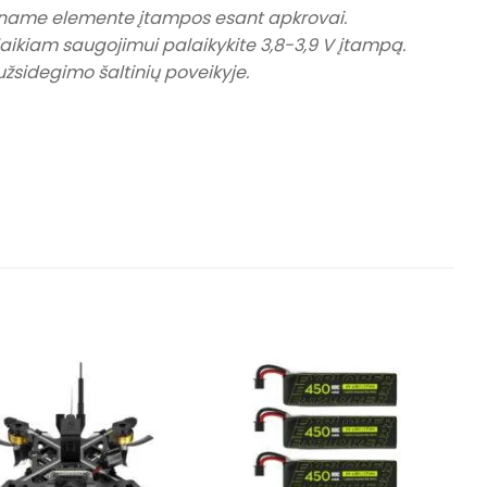
viename elemente įtampos esant apkrovai.
galaikiam saugojimui palaikykite 3,8-3,9 V įtampą.
 užsidegimo šaltinių poveikyje.