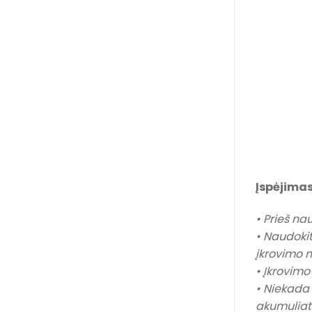
Įspėjima
• Prieš na
• Naudokit
įkrovimo 
• Įkrovimo
• Niekada 
akumuliat