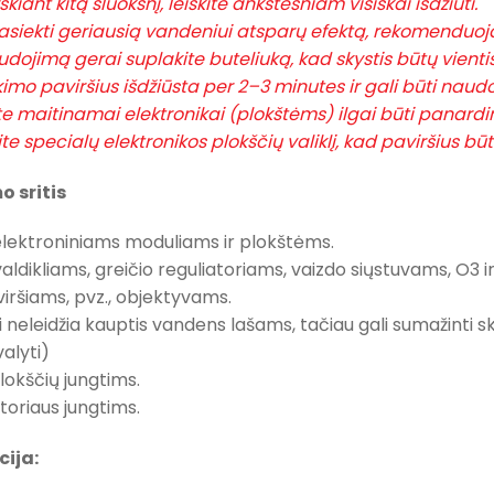
rškiant kitą sluoksnį, leiskite ankstesniam visiškai išdžiūti.
pasiekti geriausią vandeniui atsparų efektą, rekomenduoj
audojimą gerai suplakite buteliuką, kad skystis būtų vienti
kimo paviršius išdžiūsta per 2–3 minutes ir gali būti nau
ite maitinamai elektronikai (plokštėms) ilgai būti panard
te specialų elektronikos plokščių valiklį, kad paviršius b
o sritis
elektroniniams moduliams ir plokštėms.
valdikliams, greičio reguliatoriams, vaizdo siųstuvams, O3 ir
aviršiams, pvz., objektyvams.
i neleidžia kauptis vandens lašams, tačiau gali sumažinti 
alyti)
lokščių jungtims.
toriaus jungtims.
cija: