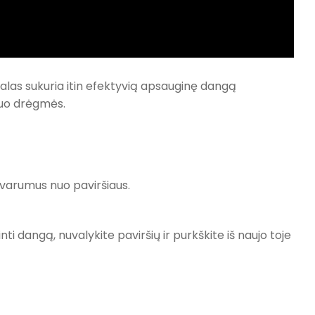
las sukuria itin efektyvią apsauginę dangą
nuo drėgmės.
ešvarumus nuo paviršiaus.
nti dangą, nuvalykite paviršių ir purkškite iš naujo toje