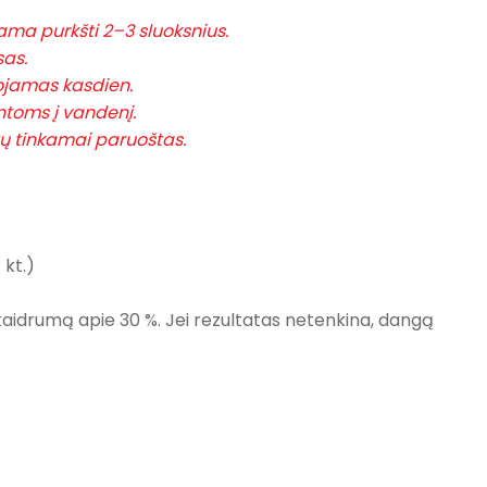
ama purkšti 2–3 sluoksnius.
sas.
dojamas kasdien.
intoms į vandenį.
ūtų tinkamai paruoštas.
 kt.)
skaidrumą apie 30 %. Jei rezultatas netenkina, dangą