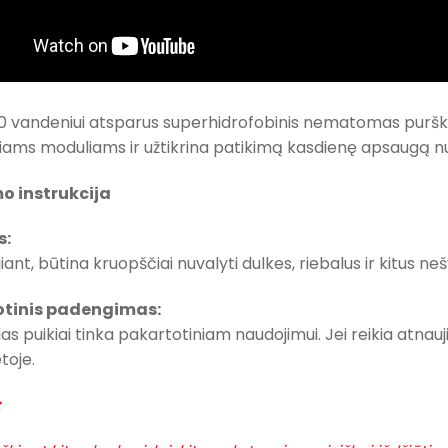
0 vandeniui atsparus superhidrofobinis nematomas purška
niams moduliams ir užtikrina patikimą kasdienę apsaugą 
o instrukcija
s:
iant, būtina kruopščiai nuvalyti dulkes, riebalus ir kitus n
otinis padengimas:
as puikiai tinka pakartotiniam naudojimui. Jei reikia atnauji
toje.
: