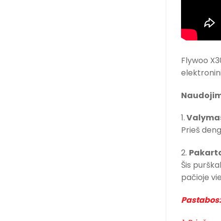
Flywoo X3
elektroni
Naudojim
1.
Valyma
Prieš deng
2.
Pakart
Šis purškal
pačioje vie
Pastabos