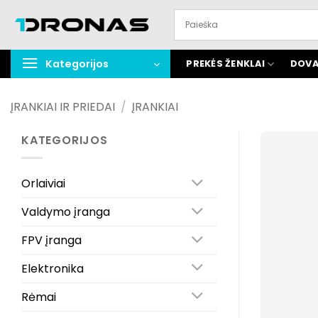
Praleisti
turinį
Kategorijos
PREKĖS ŽENKLAI
DOVA
ĮRANKIAI IR PRIEDAI
/
ĮRANKIAI
KATEGORIJOS
Orlaiviai
Valdymo įranga
FPV įranga
Elektronika
Rėmai