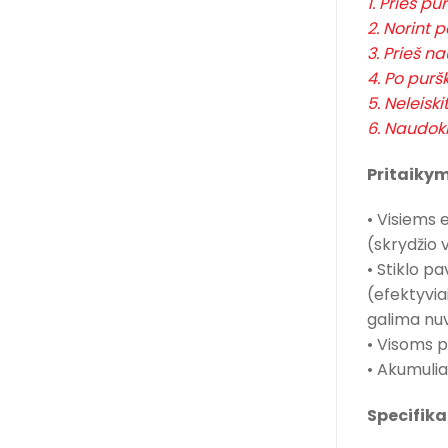
1. Prieš pu
2. Norint 
3. Prieš n
4. Po purš
5. Neleisk
6. Naudoki
Pritaikym
• Visiems 
(skrydžio 
• Stiklo p
(efektyvia
galima nuv
• Visoms p
• Akumulia
Specifika