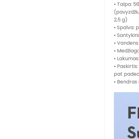
• Talpa: 56
(pavyzdžiu
2,5 g)
• Spalva: p
• Santykini
• Vandens
• Medžiaga
• Lakumas:
• Paskirti
pat padeda
• Bendras s