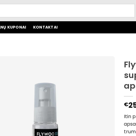
NŲ KUPONAI
KONTAKTAI
Fl
su
ap
2
€
Itin 
apsau
trump