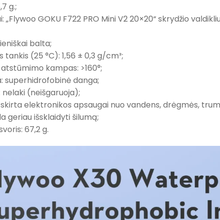
,7 g.;
i: „Flywoo GOKU F722 PRO Mini V2 20×20“ skrydžio valdikli
ieniškai balta;
s tankis (25 °C): 1,56 ± 0,3 g/cm³;
 atstūmimo kampas: >160°;
: superhidrofobinė danga;
 nelaki (neišgaruoja);
s: skirta elektronikos apsaugai nuo vandens, drėgmės, trumpo
 geriau išsklaidyti šilumą;
voris: 67,2 g.