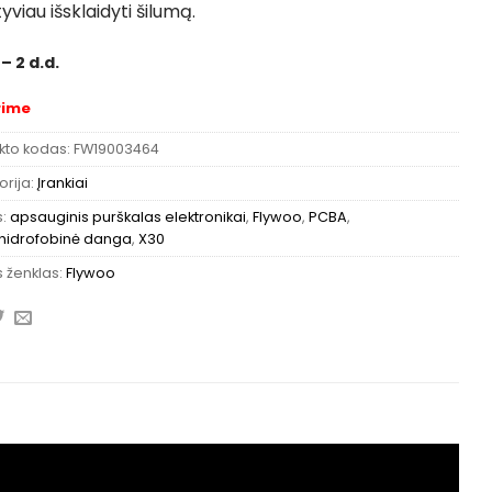
yviau išsklaidyti šilumą.
 – 2 d.d.
rime
kto kodas:
FW19003464
rija:
Įrankiai
s:
apsauginis purškalas elektronikai
,
Flywoo
,
PCBA
,
hidrofobinė danga
,
X30
 ženklas:
Flywoo