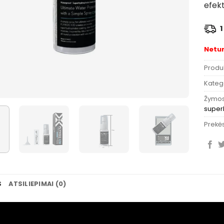
efekt
1
Netu
Produ
Katego
Žymo
super
Prekės
S
ATSILIEPIMAI (0)