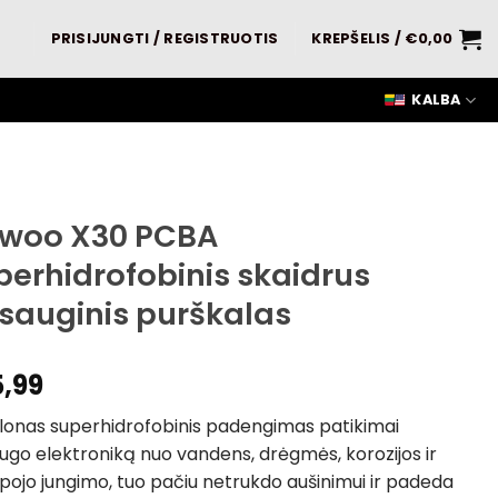
PRISIJUNGTI / REGISTRUOTIS
KREPŠELIS /
€
0,00
KALBA
ywoo X30 PCBA
perhidrofobinis skaidrus
sauginis purškalas
5,99
plonas superhidrofobinis padengimas patikimai
go elektroniką nuo vandens, drėgmės, korozijos ir
ojo jungimo, tuo pačiu netrukdo aušinimui ir padeda