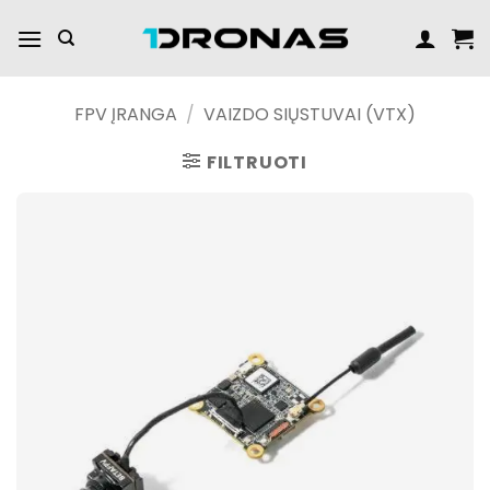
Praleisti
turinį
FPV ĮRANGA
/
VAIZDO SIŲSTUVAI (VTX)
FILTRUOTI