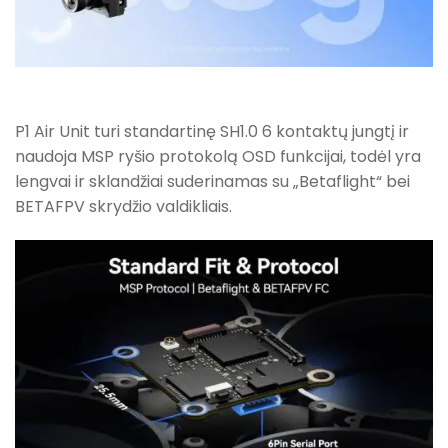
P1 Air Unit turi standartinę SH1.0 6 kontaktų jungtį ir
naudoja MSP ryšio protokolą OSD funkcijai, todėl yra
lengvai ir sklandžiai suderinamas su „Betaflight“ bei
BETAFPV skrydžio valdikliais.