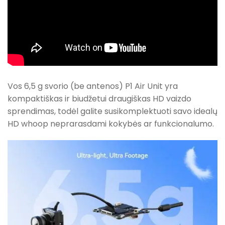
Vos 6,5 g svorio (be antenos) P1 Air Unit yra
kompaktiškas ir biudžetui draugiškas HD vaizdo
sprendimas, todėl galite susikomplektuoti savo idealų
HD whoop neprarasdami kokybės ar funkcionalumo.