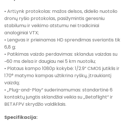
• ArtLynk protokolas: mažos delsos, didelio nuotolio
dronų ryšio protokolas, pasižymintis geresniu
stabilumu ir veikimo atstumu nei tradiciniai
analoginiai VTX;
• Lengvas ir prieinamas HD sprendimas sveriantis tik
6,8 g;
• Patikimas vaizdo perdavimas: sklandus vaizdas su
~60 ms delsa ir daugiau nei 5 km nuotoliu;
• Plataus kampo 1080p kokybė: 1/2.9” CMOS jutiklis ir
170° matymo kampas užtikrina ryškų, įtraukiantį
vaizdą;
• „Plug-and-Play“ suderinamumas: standartinė 6
kontaktų jungtis sklandžiai veikia su „Betaflight“ ir
BETAFPV skrydžio valdikliais.
Specifikacija: