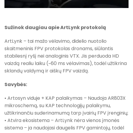
Sužinok daugiau apie ArtLynk protokolą
ArtLynk – tai mažo vėlavimo, didelio nuotolio
skaitmeninis FPV protokolas dronams, siūlantis
stabilesnį ryšį nei analoginis VTX. Jis perduoda HD
vaizdą realiu laiku (~60 ms vėlavimas), todėl užtikrina
sklandų valdymą ir aiškų FPV vaizdą.
Savybės:
• Artosyn viduje + KAP palaikymas – Naudoja AR803X
mikroschemą, su KAP technologijų palaikymu,
užtikrinančiu suderinamumą tarp įvairių FPV įrenginių;
• Atvira ekosistema – ArtLynk nėra vienos įmonės
sistema – ja naudojasi daugelis FPV gamintojų, todėl