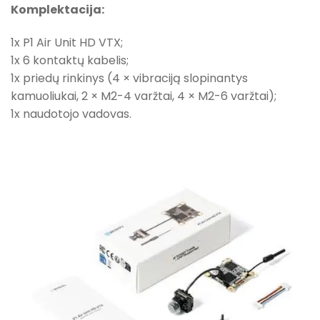
Komplektacija:
1x P1 Air Unit HD VTX;
1x 6 kontaktų kabelis;
1x priedų rinkinys (4 × vibraciją slopinantys
kamuoliukai, 2 × M2-4 varžtai, 4 × M2-6 varžtai);
1x naudotojo vadovas.