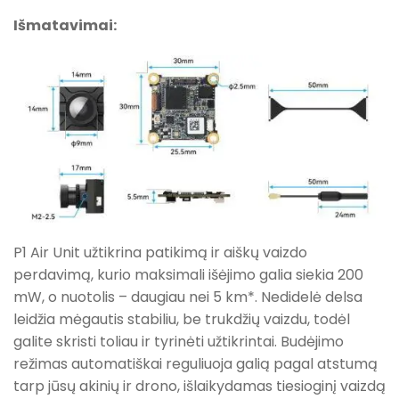
Išmatavimai:
P1 Air Unit užtikrina patikimą ir aiškų vaizdo
perdavimą, kurio maksimali išėjimo galia siekia 200
mW, o nuotolis – daugiau nei 5 km*. Nedidelė delsa
leidžia mėgautis stabiliu, be trukdžių vaizdu, todėl
galite skristi toliau ir tyrinėti užtikrintai. Budėjimo
režimas automatiškai reguliuoja galią pagal atstumą
tarp jūsų akinių ir drono, išlaikydamas tiesioginį vaizdą