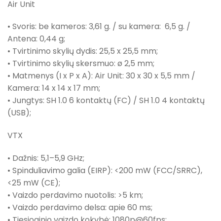
Air Unit
• Svoris: be kameros: 3,61 g. / su kamera: 6,5 g. /
Antena: 0,44 g;
• Tvirtinimo skylių dydis: 25,5 x 25,5 mm;
• Tvirtinimo skylių skersmuo: ø 2,5 mm;
• Matmenys (I x P x A): Air Unit: 30 x 30 x 5,5 mm /
Kamera: 14 x 14 x 17 mm;
• Jungtys: SH 1.0 6 kontaktų (FC) / SH 1.0 4 kontaktų
(USB);
VTX
• Dažnis: 5,1–5,9 GHz;
• Spinduliavimo galia (EIRP): <200 mW (FCC/SRRC),
<25 mW (CE);
• Vaizdo perdavimo nuotolis: >5 km;
• Vaizdo perdavimo delsa: apie 60 ms;
• Tiesioginio vaizdo kokybė: 1080p@60fps;