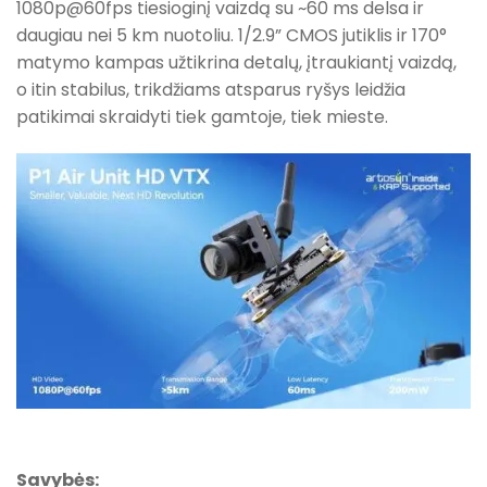
1080p@60fps tiesioginį vaizdą su ~60 ms delsa ir
daugiau nei 5 km nuotoliu. 1/2.9” CMOS jutiklis ir 170°
matymo kampas užtikrina detalų, įtraukiantį vaizdą,
o itin stabilus, trikdžiams atsparus ryšys leidžia
patikimai skraidyti tiek gamtoje, tiek mieste.
Savybės: