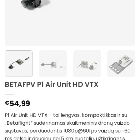
BETAFPV P1 Air Unit HD VTX
54,99
€
P1 Air Unit HD VTX – tai lengvas, kompaktiškas ir su
„Betaflight“ suderinamas skaitmeninis dronų vaizdo
siųstuvas, perduodantis 1080p@60fps vaizdą su ~60
ms delsa ir daugiau nei 5 km nuotoliu, užtikrinantis