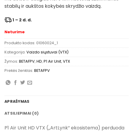
stabilų ir aukštos kokybės skrydžio vaizdą.
1 – 2 d. d.
Neturime
Produkto kodas:
01060024_1
Kategorija:
Vaizdo siųstuvai (VTX)
Žymos:
BETAFPV
,
HD
,
P1 Air Unit
,
VTX
Prekės ženklas:
BETAFPV
APRAŠYMAS
ATSILIEPIMAI (0)
P1 Air Unit HD VTX („ArtLynk“ ekosistema) perduoda