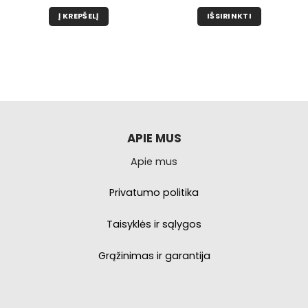
Į KREPŠELĮ
IŠSIRINKTI
Šis
produktas
turi
kelis
variantus.
Galimybe
galite
pasirinkti
APIE MUS
produkto
Apie mus
puslapyje.
Privatumo politika
Taisyklės ir sąlygos
Grąžinimas ir garantija