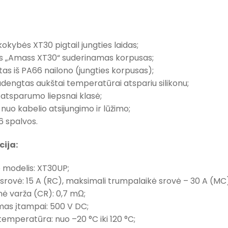
kokybės XT30 pigtail jungties laidas;
lus „Amass XT30“ suderinamas korpusas;
as iš PA66 nailono (jungties korpusas);
adengtas aukštai temperatūrai atspariu silikonu;
atsparumo liepsnai klasė;
nuo kabelio atsijungimo ir lūžimo;
6 spalvos.
cija:
 modelis: XT30UP;
srovė: 15 A (RC), maksimali trumpalaikė srovė – 30 A (MC
nė varža (CR): 0,7 mΩ;
as įtampai: 500 V DC;
emperatūra: nuo –20 °C iki 120 °C;