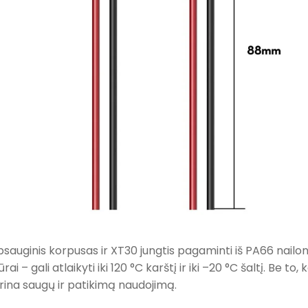
psauginis korpusas ir XT30 jungtis pagaminti iš PA66 nailo
i – gali atlaikyti iki 120 °C karštį ir iki –20 °C šaltį. Be 
krina saugų ir patikimą naudojimą.