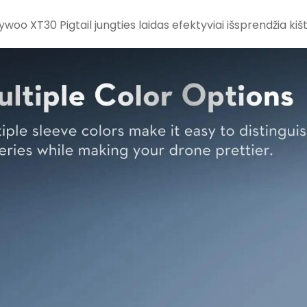
lywoo XT30 Pigtail jungties laidas efektyviai išsprendžia ki