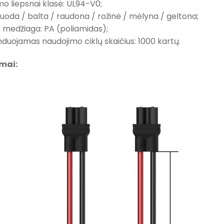
o liepsnai klasė: UL94-V0;
juoda / balta / raudona / rožinė / mėlyna / geltona;
ė medžiaga: PA (poliamidas);
uojamas naudojimo ciklų skaičius: 1000 kartų.
mai: