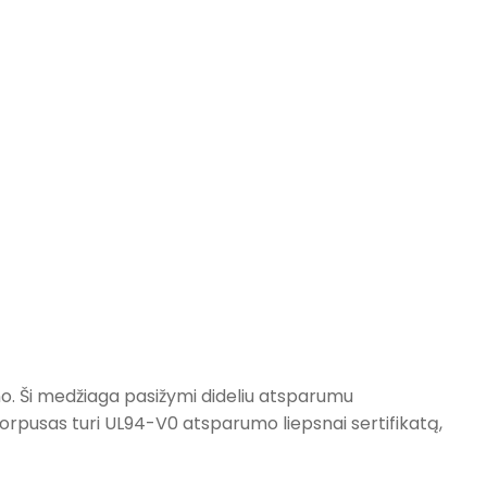
no. Ši medžiaga pasižymi dideliu atsparumu
to, korpusas turi UL94-V0 atsparumo liepsnai sertifikatą,