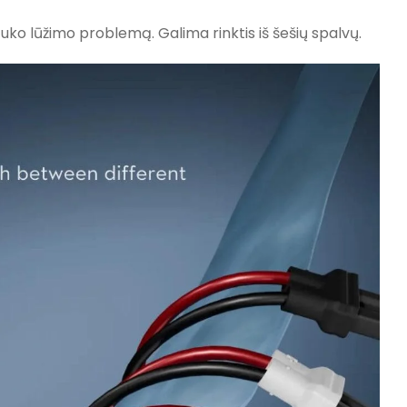
štuko lūžimo problemą. Galima rinktis iš šešių spalvų.