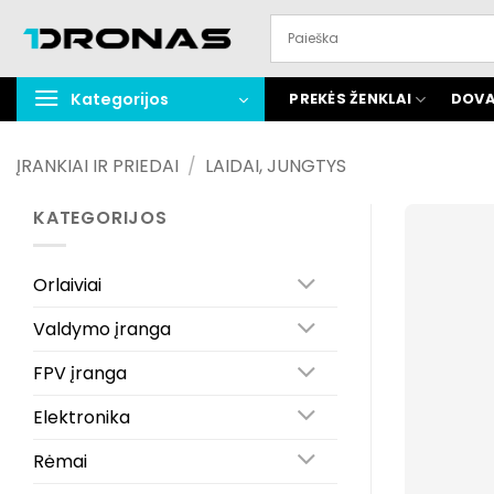
Praleisti
turinį
Kategorijos
PREKĖS ŽENKLAI
DOVA
ĮRANKIAI IR PRIEDAI
/
LAIDAI, JUNGTYS
KATEGORIJOS
Orlaiviai
Valdymo įranga
FPV įranga
Elektronika
Rėmai