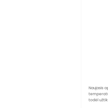
Naujasis a
temperatūra
todėl užti