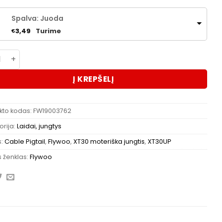
Spalva: Juoda
Turime
3,49
€
kto kiekis: Flywoo XT30UP Female Pigtail 20awg
Į KREPŠELĮ
kto kodas:
FW19003762
rija:
Laidai, jungtys
s:
Cable Pigtail
,
Flywoo
,
XT30 moteriška jungtis
,
XT30UP
 ženklas:
Flywoo