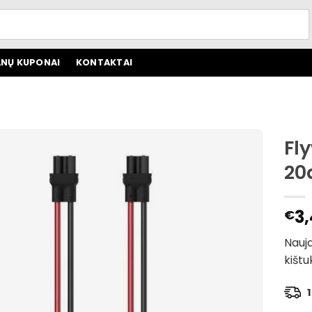
NŲ KUPONAI
KONTAKTAI
Fl
20
3,
€
Nauja
kištu
1