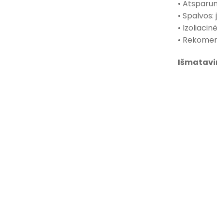
Atsparum
•
Spalvos: 
•
Izoliacin
•
Rekomend
•
Išmatavi