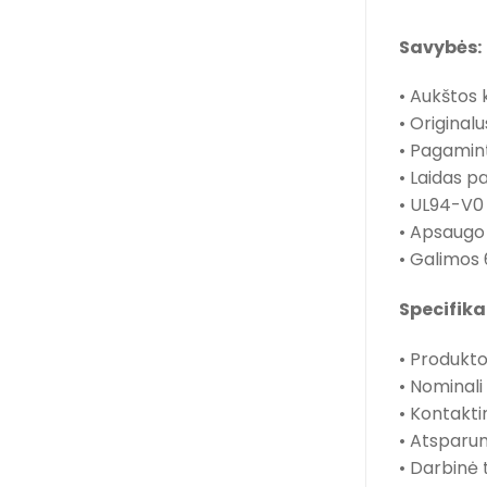
Savybės:
• Aukštos 
• Origina
• Pagamint
• Laidas p
• UL94-V0 
• Apsaugo 
• Galimos 
Specifika
Produkto
•
Nominali 
•
Kontakti
•
Atsparum
•
Darbinė t
•