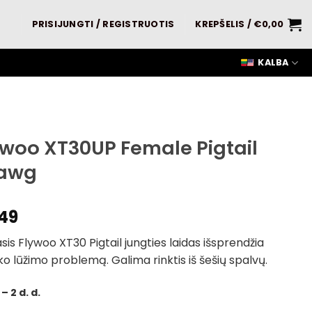
PRISIJUNGTI / REGISTRUOTIS
KREPŠELIS /
€
0,00
KALBA
ywoo XT30UP Female Pigtail
awg
49
sis Flywoo XT30 Pigtail jungties laidas išsprendžia
ko lūžimo problemą. Galima rinktis iš šešių spalvų.
 – 2 d. d.