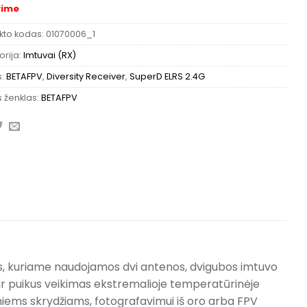
rime
kto kodas:
01070006_1
rija:
Imtuvai (RX)
s:
BETAFPV
,
Diversity Receiver
,
SuperD ELRS 2.4G
 ženklas:
BETAFPV
s, kuriame naudojamos dvi antenos, dvigubos imtuvo
s ir puikus veikimas ekstremalioje temperatūrinėje
limiems skrydžiams, fotografavimui iš oro arba FPV