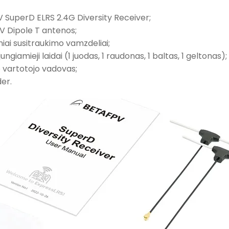
 SuperD ELRS 2.4G Diversity Receiver;
V Dipole T antenos;
niai susitraukimo vamzdeliai;
ngiamieji laidai (1 juodas, 1 raudonas, 1 baltas, 1 geltonas);
o vartotojo vadovas;
der.