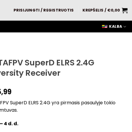
PRISIJUNGTI / REGISTRUOTIS
KREPŠELIS /
€
0,00
KALBA
TAFPV SuperD ELRS 2.4G
versity Receiver
5,99
FPV SuperD ELRS 2.4G yra pirmasis pasaulyje tokio
imtuvas.
 – 4 d. d.