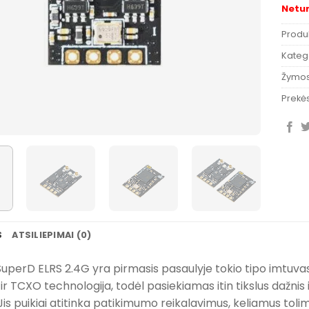
Netu
Produ
Katego
Žymo
Prekės
S
ATSILIEPIMAI (0)
uperD ELRS 2.4G yra pirmasis pasaulyje tokio tipo imtuva
ir TCXO technologija, todėl pasiekiamas itin tikslus dažni
 Jis puikiai atitinka patikimumo reikalavimus, keliamus to