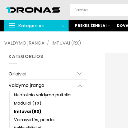
Praleisti
turinį
Kategorijos
PREKĖS ŽENKLAI
DOVA
VALDYMO ĮRANGA
/
IMTUVAI (RX)
KATEGORIJOS
Orlaiviai
Valdymo įranga
Nuotolinio valdymo pulteliai
Moduliai (TX)
Imtuvai (RX)
Vairasvirtės, priedai