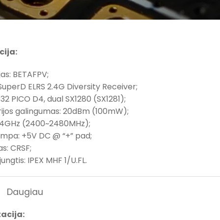
cija:
jas: BETAFPV;
 SuperD ELRS 2.4G Diversity Receiver;
32 PICO D4, dual SX1280 (SX1281);
rijos galingumas: 20dBm (100mW);
 2.4GHz (2400~2480MHz);
tampa: +5V DC @ “+” pad;
as: CRSF;
jungtis: IPEX MHF 1/U.FL.
Daugiau
acija: