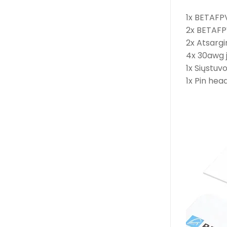
1x BETAFPV
2x BETAFP
2x Atsargi
4x 30awg ju
1x Siųstuv
1x Pin hea