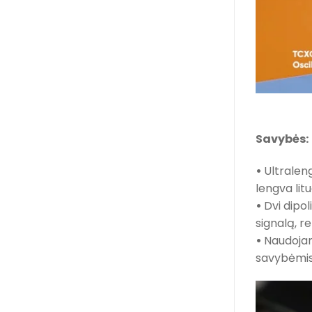
Savybės:
•
Ultraleng
lengva litu
•
Dvi dipo
signalą, r
•
Naudojam
savybėmis