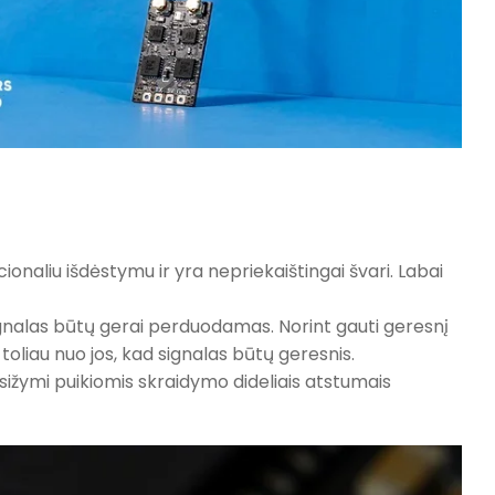
ionaliu išdėstymu ir yra nepriekaištingai švari. Labai
ignalas būtų gerai perduodamas. Norint gauti geresnį
toliau nuo jos, kad signalas būtų geresnis.
sižymi puikiomis skraidymo dideliais atstumais