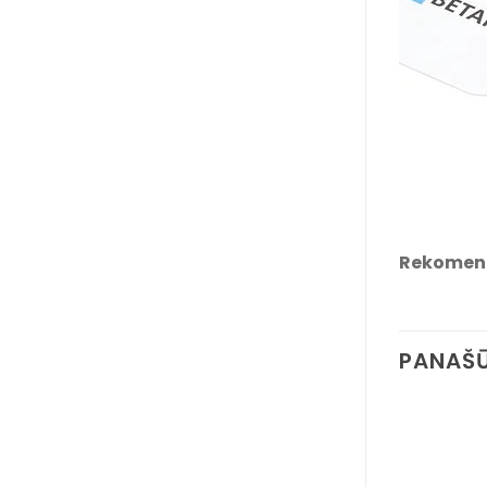
Rekomen
PANAŠŪ
-18%