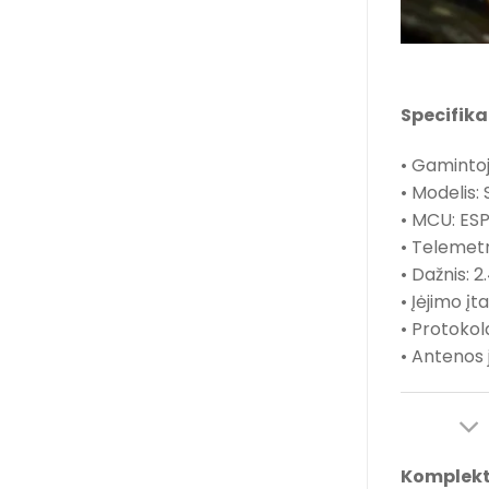
Specifika
• Gaminto
• Modelis:
• MCU: ESP
• Telemet
• Dažnis:
• Įėjimo į
• Protokol
• Antenos 
Komplekt