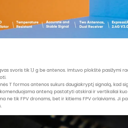
vas svoris tik 1,1 g be antenos. Imtuvo plokštė pasižymi rac
oti.
linės T formos antenos sukurs daugiakryptį signalą, kad s
ekomenduojama anteną pastatyti atskirai ir vertikaliai kuo 
a ne tik FPV dronams, bet ir kitiems FPV orlaiviams. Ji pa
.