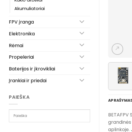
Kaklo dirželiai
Akumuliatoriai
FPV įranga
Elektronika
Rėmai
Propeleriai
Baterijos ir įkrovikliai
Įrankiai ir priedai
PAIEŠKA
APRAŠYMA
BETAFPV S
grandinės 
aplinkoje.