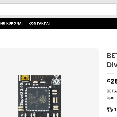
NŲ KUPONAI
KONTAKTAI
BE
Di
2
€
BETA
tipo 
1