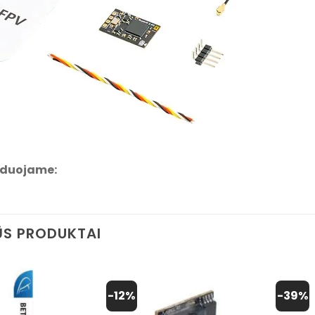
duojame:
S PRODUKTAI
-12%
-39%