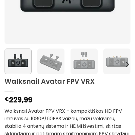
Walksnail Avatar FPV VRX
229,99
€
Walksnail Avatar FPV VRX – kompaktiškas HD FPV
imtuvas su 1080P/60FPS vaizdu, mažu vėlavimu,
stabilia 4 antenų sistema ir HDMI išvestimi, skirtas
sklandžiam ir patikimam skaitmeniniam FPV skrydžiui.