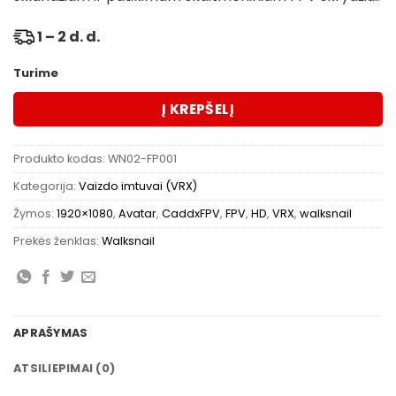
1 – 2 d. d.
Turime
Į KREPŠELĮ
Produkto kodas:
WN02-FP001
Kategorija:
Vaizdo imtuvai (VRX)
Žymos:
1920×1080
,
Avatar
,
CaddxFPV
,
FPV
,
HD
,
VRX
,
walksnail
Prekės ženklas:
Walksnail
APRAŠYMAS
ATSILIEPIMAI (0)