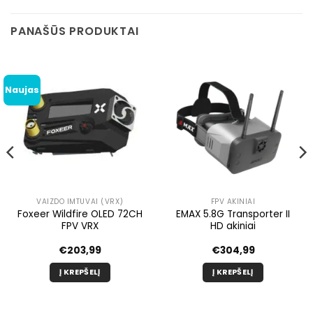
PANAŠŪS PRODUKTAI
Naujas
VAIZDO IMTUVAI (VRX)
FPV AKINIAI
Foxeer Wildfire OLED 72CH
EMAX 5.8G Transporter II
FPV VRX
HD akiniai
€
203,99
€
304,99
Į KREPŠELĮ
Į KREPŠELĮ