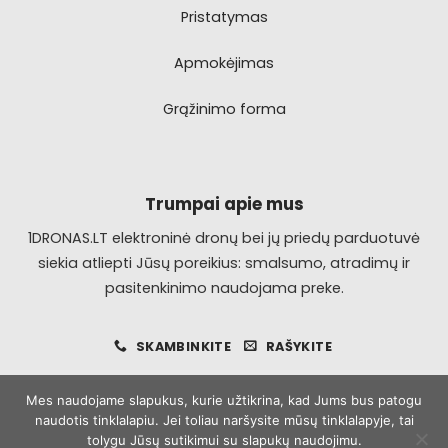
Pristatymas
Apmokėjimas
Grąžinimo forma
Trumpai apie mus
1DRONAS.LT elektroninė dronų bei jų priedų parduotuvė
siekia atliepti Jūsų poreikius: smalsumo, atradimų ir
pasitenkinimo naudojama preke.
SKAMBINKITE
RAŠYKITE
Mes naudojame slapukus, kurie užtikrina, kad Jums bus patogu
naudotis tinklalapiu. Jei toliau naršysite mūsų tinklalapyje, tai
Visa
MasterCard
Bank
tolygu Jūsų sutikimui su slapukų naudojimu.