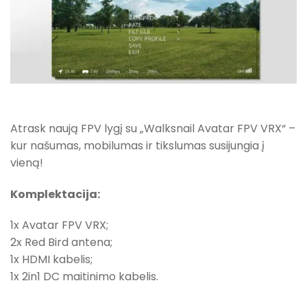
Atrask naują FPV lygį su „Walksnail Avatar FPV VRX“ –
kur našumas, mobilumas ir tikslumas susijungia į
vieną!
Komplektacija:
1x Avatar FPV VRX;
2x Red Bird antena;
1x HDMI kabelis;
1x 2in1 DC maitinimo kabelis.