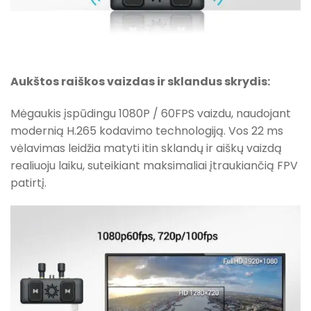
Aukštos raiškos vaizdas ir sklandus skrydis:
Mėgaukis įspūdingu 1080P / 60FPS vaizdu, naudojant
modernią H.265 kodavimo technologiją. Vos 22 ms
vėlavimas leidžia matyti itin sklandų ir aiškų vaizdą
realiuoju laiku, suteikiant maksimaliai įtraukiančią FPV
patirtį.