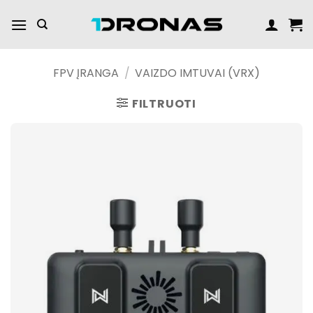
Praleisti
turinį
FPV ĮRANGA
/
VAIZDO IMTUVAI (VRX)
FILTRUOTI