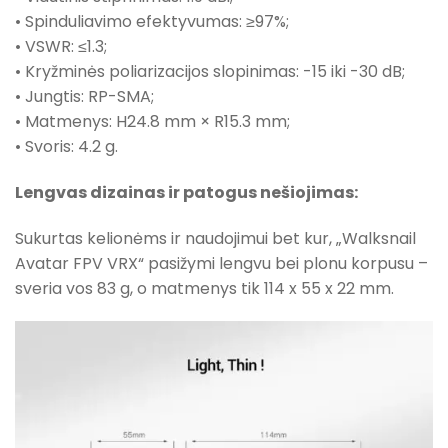
• Spinduliavimo efektyvumas: ≥97%;
• VSWR: ≤1.3;
• Kryžminės poliarizacijos slopinimas: -15 iki -30 dB;
• Jungtis: RP-SMA;
• Matmenys: H24.8 mm × R15.3 mm;
• Svoris: 4.2 g.
Lengvas dizainas ir patogus nešiojimas:
Sukurtas kelionėms ir naudojimui bet kur, „Walksnail
Avatar FPV VRX“ pasižymi lengvu bei plonu korpusu –
sveria vos 83 g, o matmenys tik 114 x 55 x 22 mm.