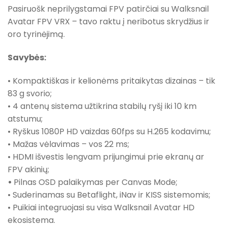
Pasiruošk neprilygstamai FPV patirčiai su Walksnail
Avatar FPV VRX – tavo raktu į neribotus skrydžius ir
oro tyrinėjimą.
Savybės:
• Kompaktiškas ir kelionėms pritaikytas dizainas – tik
83 g svorio;
• 4 antenų sistema užtikrina stabilų ryšį iki 10 km
atstumu;
• Ryškus 1080P HD vaizdas 60fps su H.265 kodavimu;
• Mažas vėlavimas – vos 22 ms;
• HDMI išvestis lengvam prijungimui prie ekranų ar
FPV akinių;
•
Pilnas OSD palaikymas per Canvas Mode;
• Suderinamas su Betaflight, iNav ir KISS sistemomis;
• Puikiai integruojasi su visa Walksnail Avatar HD
ekosistema.