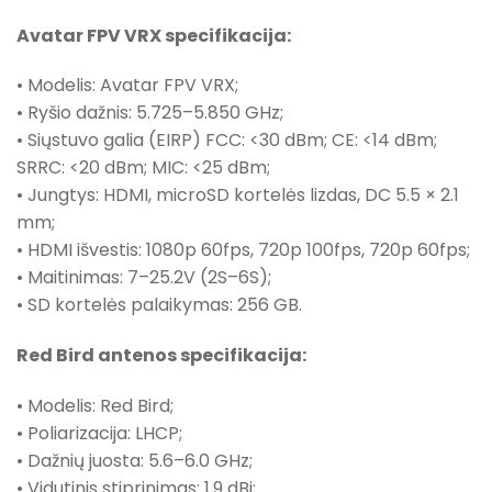
Avatar FPV VRX specifikacija:
• Modelis: Avatar FPV VRX;
• Ryšio dažnis: 5.725–5.850 GHz;
• Siųstuvo galia (EIRP) FCC: <30 dBm; CE: <14 dBm;
SRRC: <20 dBm; MIC: <25 dBm;
• Jungtys: HDMI, microSD kortelės lizdas, DC 5.5 × 2.1
mm;
• HDMI išvestis: 1080p 60fps, 720p 100fps, 720p 60fps;
• Maitinimas: 7–25.2V (2S–6S);
• SD kortelės palaikymas: 256 GB.
Red Bird antenos specifikacija:
• Modelis: Red Bird;
• Poliarizacija: LHCP;
• Dažnių juosta: 5.6–6.0 GHz;
• Vidutinis stiprinimas: 1.9 dBi;