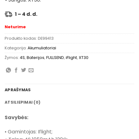
1 – 4 d. d.
Neturime
Produkto kodas:
DE99413
Kategorija:
Akumuliatoriai
Žymos:
4S
,
Baterijos
,
FULLSEND
,
iFlight
,
XT30
APRAŠYMAS
ATSILIEPIMAI (0)
Savybės:
•
Gamintojas: Iflight;