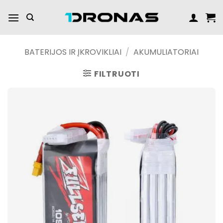
Praleisti
turinį
BATERIJOS IR ĮKROVIKLIAI
/
AKUMULIATORIAI
FILTRUOTI