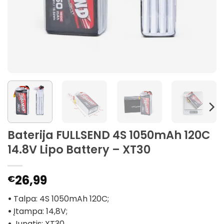
Baterija FULLSEND 4S 1050mAh 120C
14.8V Lipo Battery – XT30
26,99
€
•
Talpa: 4S 1050mAh 120C;
•
Įtampa: 14,8V;
•
Jungtis: XT30.