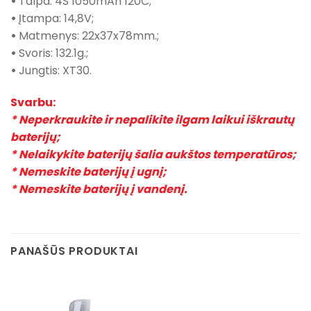
•
Talpa: 4S 1050mAh 120C;
•
Įtampa: 14,8V;
•
Matmenys: 22x37x78mm.;
•
Svoris: 132.1g.;
•
Jungtis: XT30.
Svarbu:
* Neperkraukite ir nepalikite ilgam laikui iškrautų
baterijų;
* Nelaikykite baterijų šalia aukštos temperatūros;
* Nemeskite baterijų į ugnį;
* Nemeskite baterijų į vandenį.
PANAŠŪS PRODUKTAI