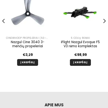
CINEWHOOP PROPELERIAI (50–99 MM)
5 COLIŲ RĖMAI
Nazgul Cine 3040 3-
iFlight Nazgul Evoque F5
menčių propeleriai
V3 rėmo komplektas
€
3,29
€
98,99
Į KREPŠELĮ
Į KREPŠELĮ
APIE MUS