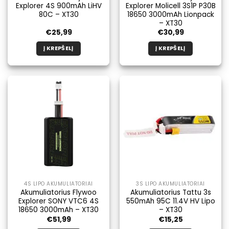
Explorer 4S 900mAh LiHV
Explorer Molicell 3S1P P30B
80C – XT30
18650 3000mAh Lionpack
– XT30
€
25,99
€
30,99
Į KREPŠELĮ
Į KREPŠELĮ
4S LIPO AKUMULIATORIAI
3S LIPO AKUMULIATORIAI
Akumuliatorius Flywoo
Akumuliatorius Tattu 3s
Explorer SONY VTC6 4S
550mAh 95C 11.4V HV Lipo
18650 3000mAh – XT30
– XT30
€
51,99
€
15,25