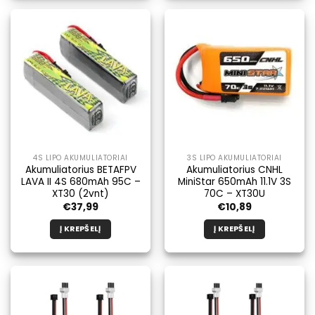
4S LIPO AKUMULIATORIAI
3S LIPO AKUMULIATORIAI
Akumuliatorius BETAFPV
Akumuliatorius CNHL
LAVA II 4S 680mAh 95C –
MiniStar 650mAh 11.1V 3S
XT30 (2vnt)
70C – XT30U
€
37,99
€
10,89
Į KREPŠELĮ
Į KREPŠELĮ