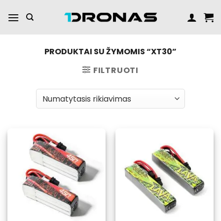
Praleisti
turinį
PRODUKTAI SU ŽYMOMIS “XT30”
FILTRUOTI