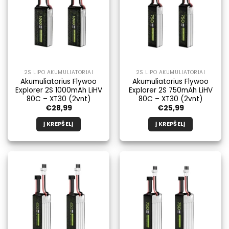
2S LIPO AKUMULIATORIAI
2S LIPO AKUMULIATORIAI
Akumuliatorius Flywoo
Akumuliatorius Flywoo
Explorer 2S 1000mAh LiHV
Explorer 2S 750mAh LiHV
80C – XT30 (2vnt)
80C – XT30 (2vnt)
€
28,99
€
25,99
Į KREPŠELĮ
Į KREPŠELĮ