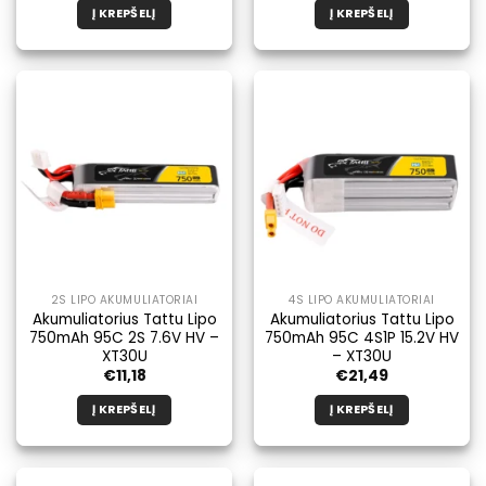
Į KREPŠELĮ
Į KREPŠELĮ
2S LIPO AKUMULIATORIAI
4S LIPO AKUMULIATORIAI
Akumuliatorius Tattu Lipo
Akumuliatorius Tattu Lipo
750mAh 95C 2S 7.6V HV –
750mAh 95C 4S1P 15.2V HV
XT30U
– XT30U
€
11,18
€
21,49
Į KREPŠELĮ
Į KREPŠELĮ