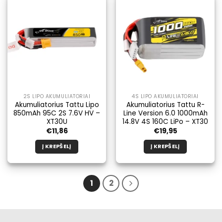
2S LIPO AKUMULIATORIAI
4S LIPO AKUMULIATORIAI
Akumuliatorius Tattu Lipo
Akumuliatorius Tattu R-
850mAh 95C 2S 7.6V HV –
Line Version 6.0 1000mAh
XT30U
14.8V 4S 160C LiPo – XT30
€
11,86
€
19,95
Į KREPŠELĮ
Į KREPŠELĮ
1
2