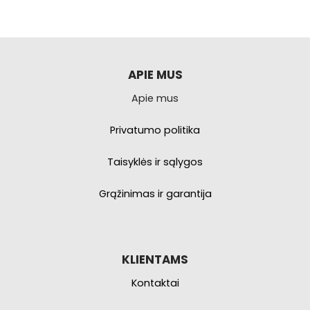
kelis
kelis
variantus.
variantus.
Galimybe
Galimybe
galite
galite
pasirinkti
pasirinkti
APIE MUS
produkto
produkto
Apie mus
puslapyje.
puslapyje.
Privatumo politika
Taisyklės ir sąlygos
Grąžinimas ir garantija
KLIENTAMS
Kontaktai