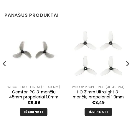
PANAŠŪS PRODUKTAI
WHOOP PROPELERIAI (31–49 MM)
WHOOP PROPELERIAI (31–49 MM)
Gemfan PC 3-menčių
HQ 31mm Ultralight 3-
45mm propeleriai 1.0mm
menčių propeleriai 1.0mm
€
5,59
€
3,49
IŠSIRINKTI
IŠSIRINKTI
Šis
Šis
produktas
produktas
turi
turi