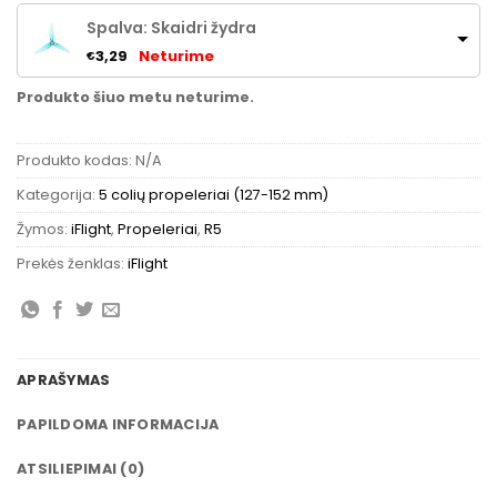
Spalva: Skaidri žydra
Neturime
3,29
€
Produkto šiuo metu neturime.
Produkto kodas:
N/A
Kategorija:
5 colių propeleriai (127-152 mm)
Žymos:
iFlight
,
Propeleriai
,
R5
Prekės ženklas:
iFlight
APRAŠYMAS
PAPILDOMA INFORMACIJA
ATSILIEPIMAI (0)