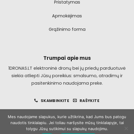
Pristatymas
Apmokėjimas
Grąžinimo forma
Trumpai apie mus
1DRONAS.LT elektroninė dronų bei jų priedų parduotuvė
siekia atliepti Jūsų poreikius: smalsumo, atradimų ir
pasitenkinimo naudojama preke.
SKAMBINKITE
RAŠYKITE
Mes naudojame slapukus, kurie užtikrina, kad Jums bus patogu
naudotis tinklalapiu. Jei toliau naršysite mūsų tinklalapyje, tai
Visa
MasterCard
Bank
tolygu Jūsų sutikimui su slapukų naudojimu.