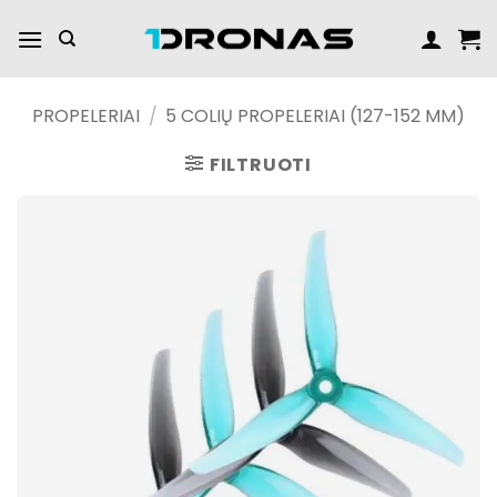
Praleisti
turinį
PROPELERIAI
/
5 COLIŲ PROPELERIAI (127-152 MM)
FILTRUOTI