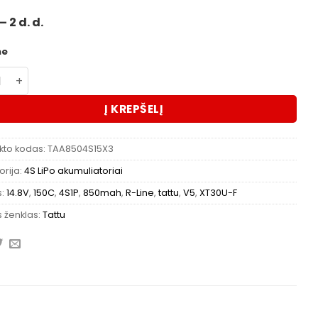
– 2 d. d.
me
kto kiekis: Akumuliatorius Tattu R-Line V5 Lipo 850mAh 15
Į KREPŠELĮ
kto kodas:
TAA8504S15X3
rija:
4S LiPo akumuliatoriai
s:
14.8V
,
150C
,
4S1P
,
850mah
,
R-Line
,
tattu
,
V5
,
XT30U-F
 ženklas:
Tattu