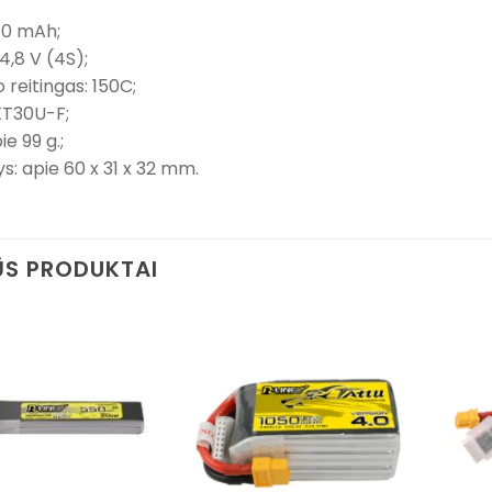
50 mAh;
4,8 V (4S);
 reitingas: 150C;
 XT30U-F;
ie 99 g.;
: apie 60 x 31 x 32 mm.
S PRODUKTAI