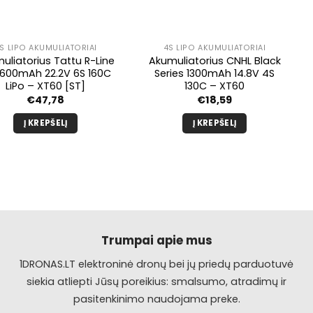
S LIPO AKUMULIATORIAI
4S LIPO AKUMULIATORIAI
uliatorius Tattu R-Line
Akumuliatorius CNHL Black
1600mAh 22.2V 6S 160C
Series 1300mAh 14.8V 4S
LiPo – XT60 [ST]
130C – XT60
€
47,78
€
18,59
Į KREPŠELĮ
Į KREPŠELĮ
Trumpai apie mus
1DRONAS.LT elektroninė dronų bei jų priedų parduotuvė
siekia atliepti Jūsų poreikius: smalsumo, atradimų ir
pasitenkinimo naudojama preke.