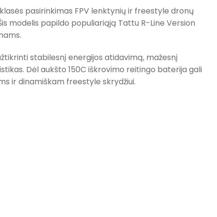
klasės pasirinkimas FPV lenktynių ir freestyle dronų
Šis modelis papildo populiariąją Tattu R-Line Version
onams.
tikrinti stabilesnį energijos atidavimą, mažesnį
ikas. Dėl aukšto 150C iškrovimo reitingo baterija gali
s ir dinamiškam freestyle skrydžiui.