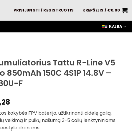
PRISIJUNGTI / REGISTRUOTIS
KREPŠELIS /
€
0,00
KALBA
umuliatorius Tattu R-Line V5
po 850mAh 150C 4S1P 14.8V –
30U-F
,28
os kokybės FPV baterija, užtikrinanti didelę galią,
lų veikimą ir puikų našumą 3-5 colių lenktyniniams
reestyle dronams.