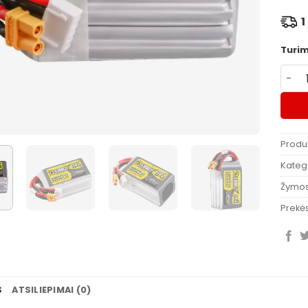
1 
Turi
produ
Produ
Katego
Žymo
Prekės
S
ATSILIEPIMAI (0)