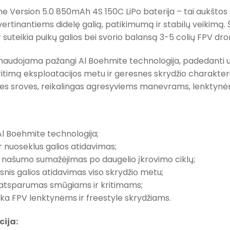
ne Version 5.0 850mAh 4S 150C LiPo baterija – tai aukštos 
vertinantiems didelę galią, patikimumą ir stabilų veikimą. 
 ir suteikia puikų galios bei svorio balansą 3-5 colių FPV dr
 naudojama pažangi Al Boehmite technologija, padedanti už
timą eksploatacijos metu ir geresnes skrydžio charakterist
eles sroves, reikalingas agresyviems manevrams, lenktynėm
Al Boehmite technologija;
ir nuoseklus galios atidavimas;
 našumo sumažėjimas po daugelio įkrovimo ciklų;
snis galios atidavimas viso skrydžio metu;
s atsparumas smūgiams ir kritimams;
tinka FPV lenktynėms ir freestyle skrydžiams.
cija: