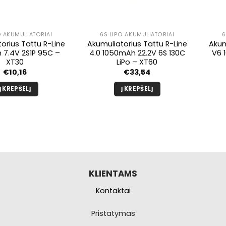
O AKUMULIATORIAI
6S LIPO AKUMULIATORIAI
6
orius Tattu R-Line
Akumuliatorius Tattu R-Line
Akum
7.4V 2S1P 95C –
4.0 1050mAh 22.2V 6S 130C
V6 
XT30
LiPo – XT60
€
10,16
€
33,54
Į KREPŠELĮ
Į KREPŠELĮ
KLIENTAMS
Kontaktai
Pristatymas