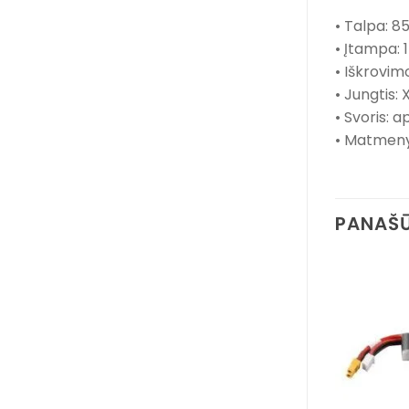
• Talpa: 8
• Įtampa: 1
• Iškrovimo
• Jungtis:
• Svoris: ap
• Matmenys
PANAŠŪ