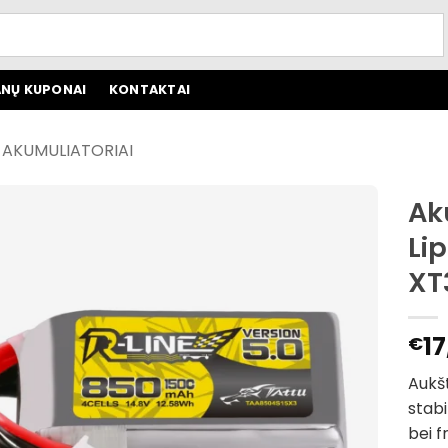
NŲ KUPONAI
KONTAKTAI
O AKUMULIATORIAI
Ak
Li
XT
17
€
Aukšt
stabi
bei f