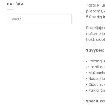
PAIEŠKA
Tattu R-Li
pilotams, 
5.0 seriją
Baterijoje
našumo kri
tiekti did
Savybės:
• Pažangi 
• Stabilus 
• Mažesnis
• Nuosekle
• Didesni
• Puikiai 
Specifika