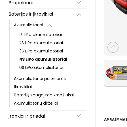
Propeleriai
Baterijos ir įkrovikliai
Akumuliatoriai
1S LiPo akumuliatoriai
2S LiPo akumuliatoriai
3S LiPo akumuliatoriai
4S LiPo akumuliatoriai
6S LiPo akumuliatoriai
Akumuliatoriai pulteliams
Įkrovikliai
Baterijų saugojimo krepšiukai
Akumuliatorių dirželiai
Įrankiai ir priedai
APRAŠYMA