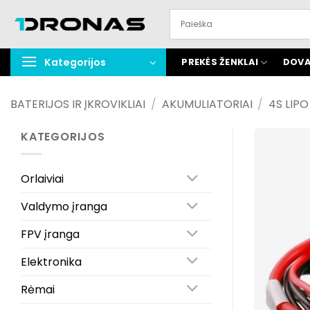
Praleisti
turinį
Kategorijos
PREKĖS ŽENKLAI
DOVA
BATERIJOS IR ĮKROVIKLIAI
/
AKUMULIATORIAI
/
4S LIP
KATEGORIJOS
Orlaiviai
Valdymo įranga
FPV įranga
Elektronika
Rėmai