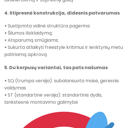
4. Stipresnė konstrukcija, didesnis patvarumas
•
Sustiprinta vidinė struktūra pagerina:
•
Šilumos išsklaidymą;
•
Atsparumą smūgiams;
•
Sukurta atlaikyti freestyle kritimus ir lenktynių metu
patiriamą apkrovą
5. Du korpusų variantai, tas pats našumas
•
SQ (trumpa versija): subalansuota masė, geresnis
valdymas
•
ST (standartinė versija): standartinis dydis,
lankstesnė montavimo galimybė