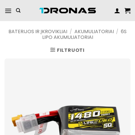
Praleisti
turinį
BATERIJOS IR ĮKROVIKLIAI
/
AKUMULIATORIAI
/
6S
LIPO AKUMULIATORIAI
FILTRUOTI