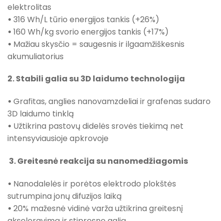
elektrolitas
•
316 Wh/L tūrio energijos tankis (+26%)
•
160 Wh/kg svorio energijos tankis (+17%)
•
Mažiau skysčio = saugesnis ir ilgaamžiškesnis
akumuliatorius
2. Stabili galia su 3D laidumo technologija
•
Grafitas, anglies nanovamzdeliai ir grafenas sudaro
3D laidumo tinklą
•
Užtikrina pastovų didelės srovės tiekimą net
intensyviausioje apkrovoje
3. Greitesnė reakcija su nanomedžiagomis
•
Nanodalelės ir porėtos elektrodo plokštės
sutrumpina jonų difuzijos laiką
•
20% mažesnė vidinė varža užtikrina greitesnį
akseleravimą ir stipresnę galią