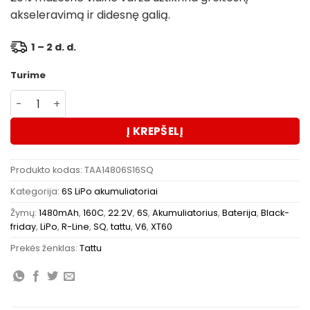
akseleravimą ir didesnę galią.
1 – 2 d. d.
Turime
produkto kiekis: Akumuliatorius Tattu R-Line V6 1480mAh
Į KREPŠELĮ
Produkto kodas:
TAA14806S16SQ
Kategorija:
6S LiPo akumuliatoriai
Žymų:
1480mAh
,
160C
,
22.2V
,
6S
,
Akumuliatorius
,
Baterija
,
Black-
friday
,
LiPo
,
R-Line
,
SQ
,
tattu
,
V6
,
XT60
Prekės ženklas:
Tattu