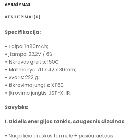
APRAŠYMAS
ATSILIEPIMAI (0)
Specifikacija:
•
Talpa: 1480mAh;
•
Įtampa: 22,2V / 6S
•
Iškrovos greitis: 160C;
•
Matmenys: 70 x 42 x 36mm;
•
Svoris: 222 g.;
•
Iškrovimo jungtis: XT60;
•
Įkrovimo jungtis: JST-XHR.
Savybės:
1. Didelis energijos tankis, saugesnis dizainas
•
Nauja ličio druskos formulė + pusiau kietasis