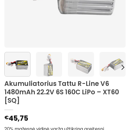
Akumuliatorius Tattu R-Line V6
1480mAh 22.2V 6S 160C LiPo – XT60
[SQ]
45,75
€
20% mažesnė vidinė varža užtikrina greitesnį