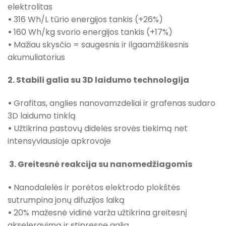
elektrolitas
•
316 Wh/L tūrio energijos tankis (+26%)
•
160 Wh/kg svorio energijos tankis (+17%)
•
Mažiau skysčio = saugesnis ir ilgaamžiškesnis
akumuliatorius
2. Stabili galia su 3D laidumo technologija
•
Grafitas, anglies nanovamzdeliai ir grafenas sudaro
3D laidumo tinklą
•
Užtikrina pastovų didelės srovės tiekimą net
intensyviausioje apkrovoje
3. Greitesnė reakcija su nanomedžiagomis
•
Nanodalelės ir porėtos elektrodo plokštės
sutrumpina jonų difuzijos laiką
•
20% mažesnė vidinė varža užtikrina greitesnį
akseleravimą ir stipresnę galią