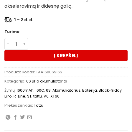
akseleravimą ir didesnę galią.
1 – 2 d. d.
Turime
produkto kiekis: Akumuliatorius Tattu R-Line V6 1600mAh
Į KREPŠELĮ
Produkto kodas:
TAA16006S16ST
Kategorija:
6S LiPo akumuliatoriai
Žymų:
1600mAh
,
160C
,
6S
,
Akumuliatorius
,
Baterija
,
Black-friday
,
LiPo
,
R-Line
,
ST
,
tattu
,
V6
,
XT60
Prekės ženklas:
Tattu