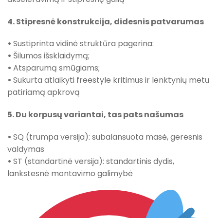
4. Stipresnė konstrukcija, didesnis patvarumas
•
Sustiprinta vidinė struktūra pagerina:
•
Šilumos išsklaidymą;
•
Atsparumą smūgiams;
•
Sukurta atlaikyti freestyle kritimus ir lenktynių metu
patiriamą apkrovą
5. Du korpusų variantai, tas pats našumas
•
SQ (trumpa versija): subalansuota masė, geresnis
valdymas
•
ST (standartinė versija): standartinis dydis,
lankstesnė montavimo galimybė