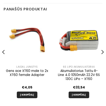
PANAŠŪS PRODUKTAI
LAIDAI, JUNGTYS
6S LIPO AKUMULIATORIAI
Gens ace XT60 male to 2x
Akumuliatorius Tattu R-
XT60 female Adapter
Line 4.0 1050mAh 22.2V 6S
130C LiPo – XT60
€
4,05
€
33,54
Į KREPŠELĮ
Į KREPŠELĮ