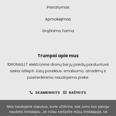
Pristatymas
Apmokėjimas
Grąžinimo forma
Trumpai apie mus
1DRONAS.LT elektroninė dronų bei jų priedų parduotuvė
siekia atliepti Jūsų poreikius: smalsumo, atradimų ir
pasitenkinimo naudojama preke.
SKAMBINKITE
RAŠYKITE
Mes naudojame slapukus, kurie užtikrina, kad Jums bus patogu
naudotis tinklalapiu. Jei toliau naršysite mūsų tinklalapyje, tai