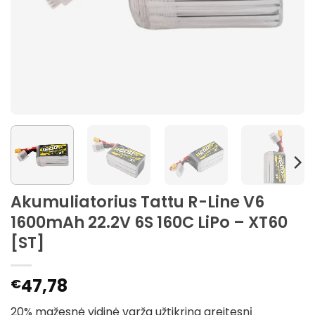
Akumuliatorius Tattu R-Line V6
1600mAh 22.2V 6S 160C LiPo – XT60
[ST]
47,78
€
20% mažesnė vidinė varža užtikrina greitesnį