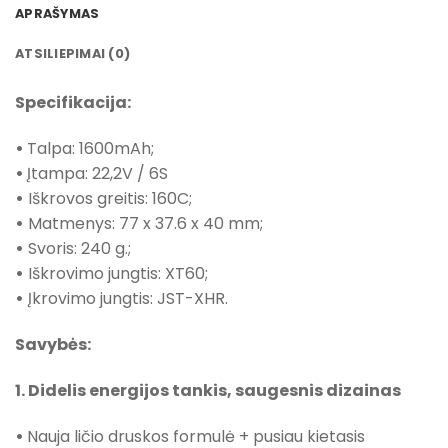
APRAŠYMAS
ATSILIEPIMAI (0)
Specifikacija:
•
Talpa: 1600mAh;
•
Įtampa: 22,2V / 6S
•
Iškrovos greitis: 160C;
•
Matmenys: 77 x 37.6 x 40 mm;
•
Svoris: 240 g.;
•
Iškrovimo jungtis: XT60;
•
Įkrovimo jungtis: JST-XHR.
Savybės:
1. Didelis energijos tankis, saugesnis dizainas
•
Nauja ličio druskos formulė + pusiau kietasis