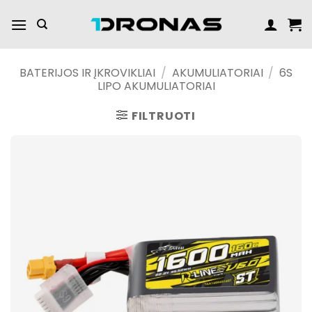
Praleisti
turinį
BATERIJOS IR ĮKROVIKLIAI
/
AKUMULIATORIAI
/
6S
LIPO AKUMULIATORIAI
FILTRUOTI