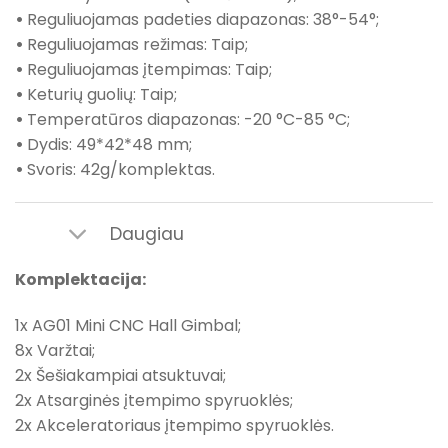
•
Reguliuojamas padeties diapazonas: 38°-54°;
•
Reguliuojamas režimas: Taip;
•
Reguliuojamas įtempimas: Taip;
•
Keturių guolių: Taip;
•
Temperatūros diapazonas: -20 °C-85 °C;
•
Dydis: 49*42*48 mm;
•
Svoris: 42g/komplektas.
Daugiau
Komplektacija:
1x AG01 Mini CNC Hall Gimbal;
8x Varžtai;
2x Šešiakampiai atsuktuvai;
2x Atsarginės įtempimo spyruoklės;
2x Akceleratoriaus įtempimo spyruoklės.