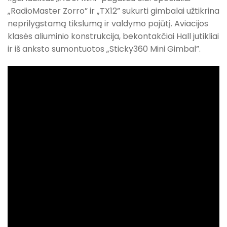
„RadioMaster Zorro” ir „TX12” sukurti gimbalai užtikrina
neprilygstamą tikslumą ir valdymo pojūtį. Aviacijos
klasės aliuminio konstrukcija, bekontakčiai Hall jutikliai
ir iš anksto sumontuotos „Sticky360 Mini Gimbal”.