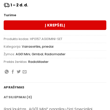
1 – 2 d. d.
Turime
Į KREPŠELĮ
Produkto kodas:
HP0157.AG01MINI-SET
Kategorija:
Vairasvirtės, priedai
Žymos:
AG01 Mini
,
Gimbal
,
Radiomaster
Prekės ženklas:
RadioMaster
APRAŠYMAS
ATSILIEPIMAI (0)
Ilgai lauktas „AG01 Mini” pagaliau čia! Specialiai