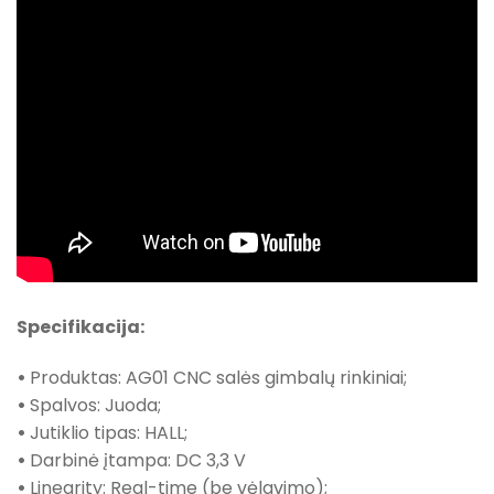
Specifikacija:
•
Produktas: AG01 CNC salės gimbalų rinkiniai;
•
Spalvos: Juoda;
•
Jutiklio tipas: HALL;
•
Darbinė įtampa: DC 3,3 V
•
Linearity: Real-time (be vėlavimo);