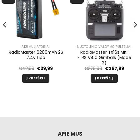
AKUMULIATORIAI
NUOTOLINIO VALDYMO PULTELIAI
RadioMaster 6200mAh 2S
RadioMaster TX16s MKII
7.4v Lipo
ELRS V4.0 Gimbals (Mode
2)
Pradinė
Dabartinė
Pradinė
Dabarti
€
42,99
€
39,99
€
279,99
€
267,99
kaina
kaina
kaina
kaina
buvo:
yra:
buvo:
yra:
Į KREPŠELĮ
Į KREPŠELĮ
€42,99.
€39,99.
€279,99.
€267,9
APIE MUS