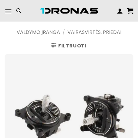
Praleisti
turinį
VALDYMO ĮRANGA
/
VAIRASVIRTĖS, PRIEDAI
FILTRUOTI