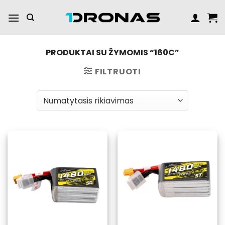
Praleisti
turinį
PRODUKTAI SU ŽYMOMIS “160C”
FILTRUOTI