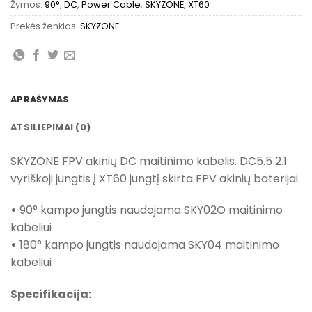
Žymos:
90°
,
DC
,
Power Cable
,
SKYZONE
,
XT60
Prekės ženklas:
SKYZONE
APRAŠYMAS
ATSILIEPIMAI (0)
SKYZONE FPV akinių DC maitinimo kabelis. DC5.5 2.1
vyriškoji jungtis į XT60 jungtį skirta FPV akinių baterijai.
•
90° kampo jungtis naudojama SKY02O maitinimo
kabeliui
•
180° kampo jungtis naudojama SKY04 maitinimo
kabeliui
Specifikacija: