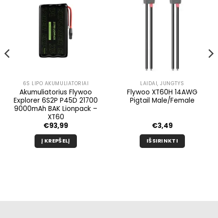
6S LIPO AKUMULIATORIAI
LAIDAI, JUNGTYS
Akumuliatorius Flywoo
Flywoo XT60H 14AWG
Explorer 6S2P P45D 21700
Pigtail Male/Female
9000mAh BAK Lionpack –
XT60
€
93,99
€
3,49
Į KREPŠELĮ
IŠSIRINKTI
Šis
produktas
turi
kelis
variantus.
Galimybe
galite