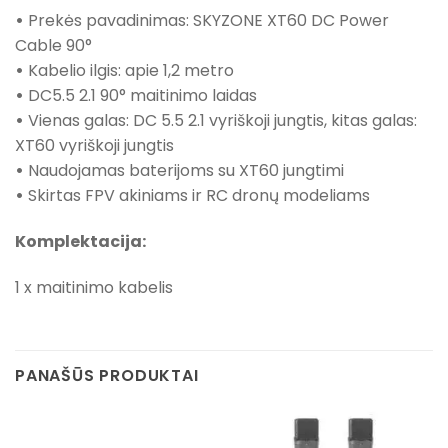
•
Prekės pavadinimas: SKYZONE XT60 DC Power
Cable 90°
•
Kabelio ilgis: apie 1,2 metro
•
DC5.5 2.1 90° maitinimo laidas
•
Vienas galas: DC 5.5 2.1 vyriškoji jungtis, kitas galas:
XT60 vyriškoji jungtis
•
Naudojamas baterijoms su XT60 jungtimi
•
Skirtas FPV akiniams ir RC dronų modeliams
Komplektacija:
1 x maitinimo kabelis
PANAŠŪS PRODUKTAI