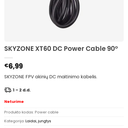
SKYZONE XT60 DC Power Cable 90°
6,99
€
SKYZONE FPV akinių DC maitinimo kabelis.
1 – 2 d.d.
Neturime
Produkto kodas:
Power cable
Kategorija:
Laidai, jungtys