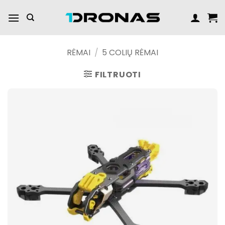
Praleisti
turinį
RĖMAI
/
5 COLIŲ RĖMAI
FILTRUOTI