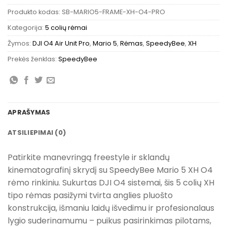
Produkto kodas:
SB-MARIO5-FRAME-XH-O4-PRO
Kategorija:
5 colių rėmai
Žymos:
DJI O4 Air Unit Pro
,
Mario 5
,
Rėmas
,
SpeedyBee
,
XH
Prekės ženklas:
SpeedyBee
APRAŠYMAS
ATSILIEPIMAI (0)
Patirkite manevringą freestyle ir sklandų
kinematografinį skrydį su SpeedyBee Mario 5 XH O4
rėmo rinkiniu. Sukurtas DJI O4 sistemai, šis 5 colių XH
tipo rėmas pasižymi tvirta anglies pluošto
konstrukcija, išmaniu laidų išvedimu ir profesionalaus
lygio suderinamumu – puikus pasirinkimas pilotams,