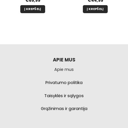
nė
€
69,99
€
44,99
Į KREPŠELĮ
Į KREPŠELĮ
APIE MUS
Apie mus
Privatumo politika
Taisyklės ir sąlygos
Grąžinimas ir garantija