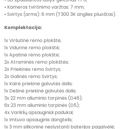
• Kameros tvirtinimo varžtas: 7 mm;
• Svirtys (arms): 6 mm (T300 3K anglies pluoštas).
Komplektacija:
1x Viršutinė rėmo plokštė;
1x Vidurinė rėmo plokštė;
1x Apatinė rėmo plokštė;
2x Atraminės rėmo plokštės;
2x Priekinės rėmo Svirtys;
2x Galinės rėmo Svirtys;
1x Kairė priekinė galvutės dalis;
1x Dešinė priekinė galvutės dalis;
3x 22 mm aliuminio tarpinės (D46);
6x 23 mm aliuminio tarpinės (D5);
4x Variklių apsauginiai padukai;
1x Imtuvo apsauginis dangtelis;
1x 3 mm silikoninė neslystanti baterijos pagalvėlė;