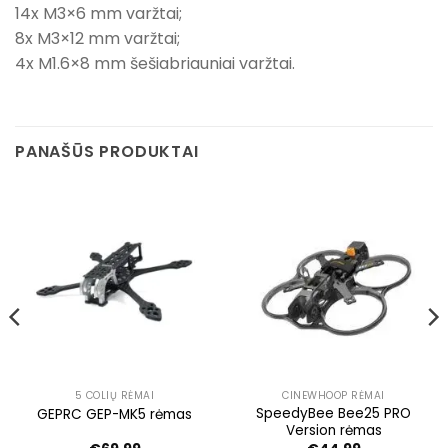
14x M3×6 mm varžtai;
8x M3×12 mm varžtai;
4x M1.6×8 mm šešiabriauniai varžtai.
PANAŠŪS PRODUKTAI
5 COLIŲ RĖMAI
CINEWHOOP RĖMAI
SpeedyBee Bee25 PRO
GEPRC GEP-MK5 rėmas
Version rėmas