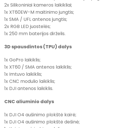
2x Silikoniniai kameros laikikliai;
1x XT60EW-M maitinimo jungtis;
1x SMA / UFL antenos jungtis;
2x RGB LED juostelės;
1x 250 mm baterijos dirželis.
3D spausdintos (TPU) dalys
1x GoPro laikiklis;
1x XT60 / SMA antenos laikiklis;
1x Imtuvo laikiklis;
1x CNC modulio laikiklis;
1x DJI antenos laikiklis.
CNC aliuminio dalys
1x DJI O4 aušinimo plokštė kairė;
1x DJI O4 aušinimo plokštė dešinė;