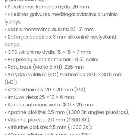
• Palaikomas kameros dydis: 20 mm;
• Priekinės galvutės medžiaga: aviacinis aliuminio
lydinys;
• Vidinis montavimo aukštis: 23–31 mm;
• Baterijos padėklas: 3 mm silikoninė neslystanti
danga;
• GPS tvirtinimo dydis: 18 × 18 × 7 mm;
• Propelerių suderinamumas: iki 5.1 colio;
• Ratų bazė (Mario 5 XH): 226 mm;
• Skrydžio valdiklio (FC) tvirtinimas: 30.5 × 30.5 mm
(M3);
• VTX tvirtinimas: 20 × 20 mm (M2);
• Imtuvo vieta: 25 × 13 × 6 mm;
• Kondensatoriaus vieta: Φ10 × 20 mm;
• Apatinė plokštė: 2.5 mm (T300 3K anglies pluoštas);
• Vidurinė plokštė: 2.0 mm (T300 3K);
• Viršutinė plokštė: 2.5 mm (T300 3K);
• 3D spausdintos dalys: geltonas TPU;