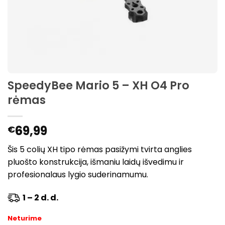
SpeedyBee Mario 5 – XH O4 Pro
rėmas
69,99
€
Šis 5 colių XH tipo rėmas pasižymi tvirta anglies
pluošto konstrukcija, išmaniu laidų išvedimu ir
profesionalaus lygio suderinamumu.
1 – 2 d. d.
Neturime