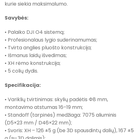
kurie siekia maksimalumo.
Savybės:
• Palaiko DJI O4 sistemą;
• Profesionalaus lygio suderinamumas;
• Tvirta anglies pluošto konstrukcija;
• Išmanus laidų išvedimas;
• XH rėmo konstrukcija;
• 5 colių dydis.
Specifikacija:
• Variklių tvirtinimas: skylių padėtis Φ8 mm,
montavimo atstumas 16–19 mm;
• Standoff (tarpinės) medžiaga: 7075 aliuminis
(D5×23 mm / D46×22 mm);
• Svoris: XH – 126 ±5 g (be 3D spausdintų dalių), 167 ±5
g (su 3D dalimis);