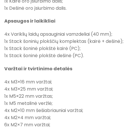
1x Kairė oro įsiurbimo dalis;
1x Dešinė oro įsiurbimo dalis.
Apsaugos ir laikikliai
4x Variklių laidų apsauginiai vamzdeliai (40 mm);
1x Stack šoninių plokščių komplektas (kairė + dešinė);
1x Stack šoninė plokštė kairė (PC);
1x Stack šoninė plokštė dešinė (PC).
Varžtai ir tvirtinimo detalės
4x M3×16 mm varžtai;
4x M3×25 mm varžtai;
1x M5×22 mm varžtas;
1x M5 metalinė veržlė;
4x M2×10 mm šešiabriauniai varžtai;
4x M2×4 mm varžtai;
6x M2×7 mm varžtai;