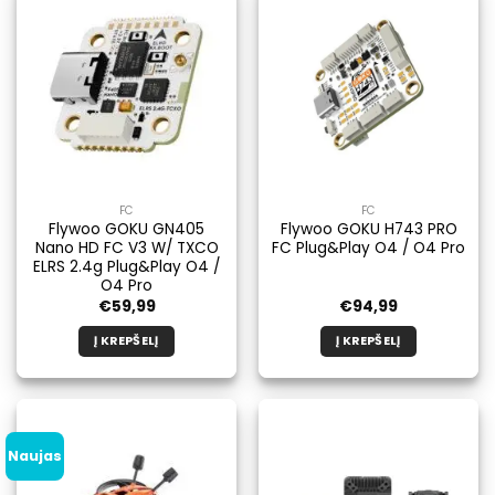
FC
FC
Flywoo GOKU GN405
Flywoo GOKU H743 PRO
Nano HD FC V3 W/ TXCO
FC Plug&Play O4 / O4 Pro
ELRS 2.4g Plug&Play O4 /
O4 Pro
€
59,99
€
94,99
Į KREPŠELĮ
Į KREPŠELĮ
Naujas