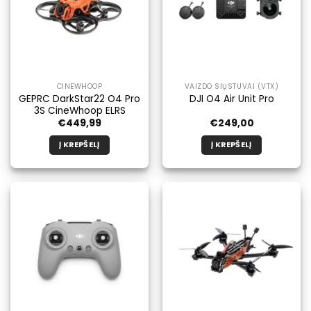
CINEWHOOP
VAIZDO SIŲSTUVAI (VTX)
GEPRC DarkStar22 O4 Pro
DJI O4 Air Unit Pro
3S CineWhoop ELRS
€
449,99
€
249,00
Į KREPŠELĮ
Į KREPŠELĮ