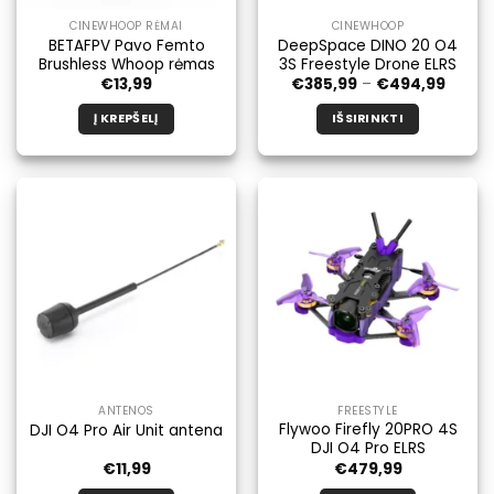
CINEWHOOP RĖMAI
CINEWHOOP
BETAFPV Pavo Femto
DeepSpace DINO 20 O4
Brushless Whoop rėmas
3S Freestyle Drone ELRS
Kainų
€
13,99
€
385,99
–
€
494,99
diapaz
nuo
Į KREPŠELĮ
IŠSIRINKTI
€385,
iki
Šis
€494,
produktas
turi
kelis
variantus.
Galimybe
galite
pasirinkti
produkto
puslapyje.
ANTENOS
FREESTYLE
Flywoo Firefly 20PRO 4S
DJI O4 Pro Air Unit antena
DJI O4 Pro ELRS
€
11,99
€
479,99