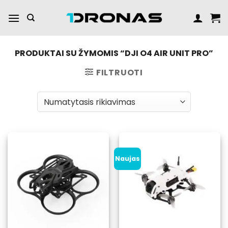
Praleisti
turinį
PRODUKTAI SU ŽYMOMIS “DJI O4 AIR UNIT PRO”
FILTRUOTI
Naujas