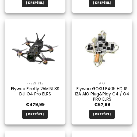
Į KREPŠELĮ
Į KREPŠELĮ
FREESTYLE
AIO
Flywoo Firefly 25MINI 3S
Flywoo GOKU F405 HD 1S
DJI O4 Pro ELRS
12A AIO Plug&Play O4 / O4
PRO ELRS
€
479,99
€
67,99
Į KREPŠELĮ
Į KREPŠELĮ