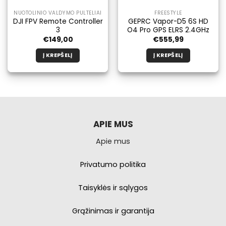
NUOTOLINIO VALDYMO PULTELIAI
FREESTYLE
DJI FPV Remote Controller
GEPRC Vapor-D5 6S HD
3
O4 Pro GPS ELRS 2.4GHz
€
149,00
€
555,99
Į KREPŠELĮ
Į KREPŠELĮ
APIE MUS
Apie mus
Privatumo politika
Taisyklės ir sąlygos
Grąžinimas ir garantija