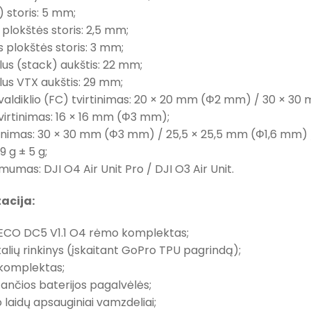
) storis: 5 mm;
 plokštės storis: 2,5 mm;
ės plokštės storis: 3 mm;
us (stack) aukštis: 22 mm;
us VTX aukštis: 29 mm;
 valdiklio (FC) tvirtinimas: 20 × 20 mm (Φ2 mm) / 30 × 3
 tvirtinimas: 16 × 16 mm (Φ3 mm);
rtinimas: 30 × 30 mm (Φ3 mm) / 25,5 × 25,5 mm (Φ1,6 mm
39 g ± 5 g;
mumas: DJI O4 Air Unit Pro / DJI O3 Air Unit.
acija:
l ECO DC5 V1.1 O4 rėmo komplektas;
talių rinkinys (įskaitant GoPro TPU pagrindą);
 komplektas;
tančios baterijos pagalvėlės;
o laidų apsauginiai vamzdeliai;