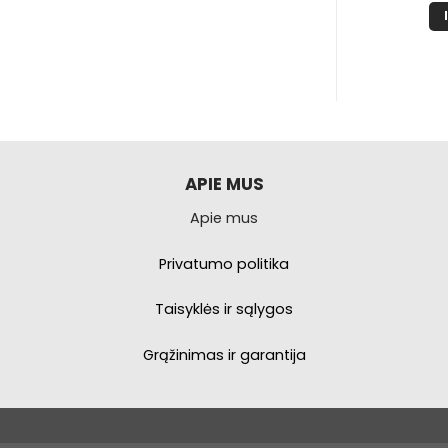
nuo
INKTI
Į KREPŠELĮ
€4,99
iki
is
€19,99
produktas
uri
elis
variantus.
Galimybe
galite
APIE MUS
asirinkti
Apie mus
produkto
puslapyje.
Privatumo politika
Taisyklės ir sąlygos
Grąžinimas ir garantija