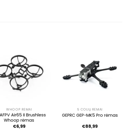
WHOOP RĖMAI
5 COLIŲ RĖMAI
AFPV Air65 II Brushless
GEPRC GEP-MK5 Pro rėmas
Whoop rėmas
€
6,99
€
88,99