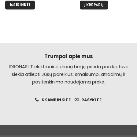
IŠSIRINKTI
Į KREPŠELĮ
Šis
produktas
turi
kelis
variantus.
Galimybe
galite
Trumpai apie mus
pasirinkti
1DRONAS.LT elektroninė dronų bei jų priedų parduotuvė
produkto
siekia atliepti Jūsų poreikius: smalsumo, atradimų ir
puslapyje.
pasitenkinimo naudojama preke.
SKAMBINKITE
RAŠYKITE