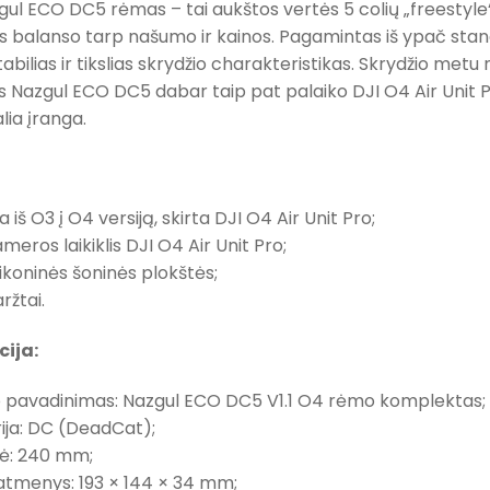
zgul ECO DC5 rėmas – tai aukštos vertės 5 colių „freestyl
 balanso tarp našumo ir kainos. Pagamintas iš ypač stand
stabilias ir tikslias skrydžio charakteristikas. Skrydžio met
s Nazgul ECO DC5 dabar taip pat palaiko DJI O4 Air Unit
lia įranga.
a iš O3 į O4 versiją, skirta DJI O4 Air Unit Pro;
meros laikiklis DJI O4 Air Unit Pro;
ilikoninės šoninės plokštės;
aržtai.
cija:
o pavadinimas: Nazgul ECO DC5 V1.1 O4 rėmo komplektas;
ija: DC (DeadCat);
zė: 240 mm;
tmenys: 193 × 144 × 34 mm;