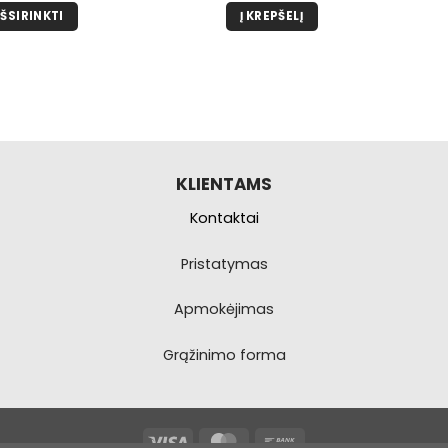
IŠSIRINKTI
Į KREPŠELĮ
Šis
produktas
turi
kelis
variantus.
Galimybe
galite
KLIENTAMS
pasirinkti
Kontaktai
produkto
puslapyje.
Pristatymas
Apmokėjimas
Grąžinimo forma
Visa
MasterCard
Bank