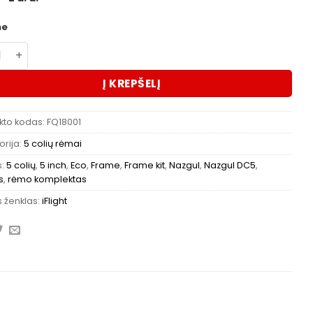
me
kto kiekis: Nazgul DC5 ECO V1.1 O4 rėmo komplektas
Į KREPŠELĮ
kto kodas:
FQ18001
rija:
5 colių rėmai
s:
5 colių
,
5 inch
,
Eco
,
Frame
,
Frame kit
,
Nazgul
,
Nazgul DC5
,
s
,
rėmo komplektas
 ženklas:
iFlight