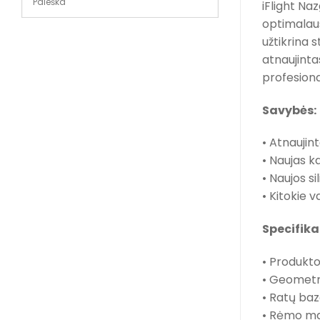
iFlight Na
optimalaus
užtikrina 
atnaujinta
profesiona
Savybės:
• Atnaujint
• Naujas ka
• Naujos s
• Kitokie v
Specifika
• Produkt
• Geometr
• Ratų ba
• Rėmo ma