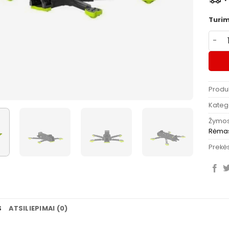
Turi
produ
Produ
Katego
Žymo
Rėma
Prekės
S
ATSILIEPIMAI (0)