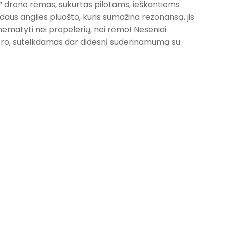
e“ drono rėmas, sukurtas pilotams, ieškantiems
aus anglies pluošto, kuris sumažina rezonansą, jis
u nematyti nei propelerių, nei rėmo! Neseniai
 Pro, suteikdamas dar didesnį suderinamumą su