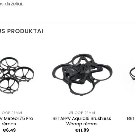
s dirželiai.
S PRODUKTAI
HOOP RĖMAI
WHOOP RĖMAI
V Meteor75 Pro
BETAFPV Aquila16 Brushless
BET
rėmas
Whoop rėmas
€
6,49
€
11,99