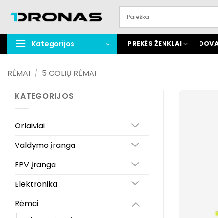
Praleisti
turinį
Kategorijos
PREKĖS ŽENKLAI
DOVA
RĖMAI
/
5 COLIŲ RĖMAI
KATEGORIJOS
Orlaiviai
Valdymo įranga
FPV įranga
Elektronika
Rėmai