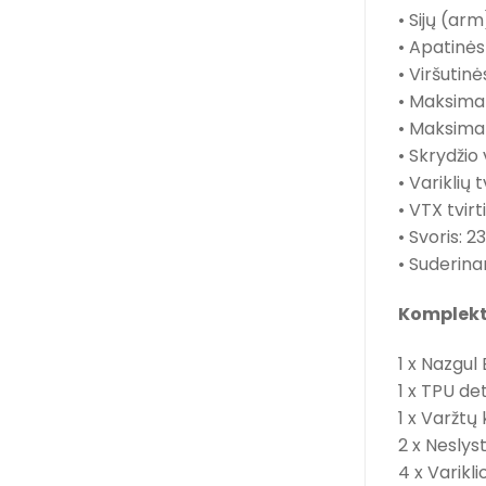
• Sijų (arm
• Apatinės
• Viršutin
• Maksimal
• Maksimal
• Skrydžio
• Variklių
• VTX tvi
• Svoris: 2
• Suderina
Komplekt
1 x Nazgu
1 x TPU de
1 x Varžtų
2 x Neslys
4 x Varikli