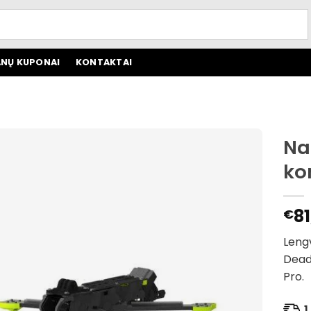
NŲ KUPONAI
KONTAKTAI
Na
ko
81
€
Lengv
DeadC
Pro.
1 