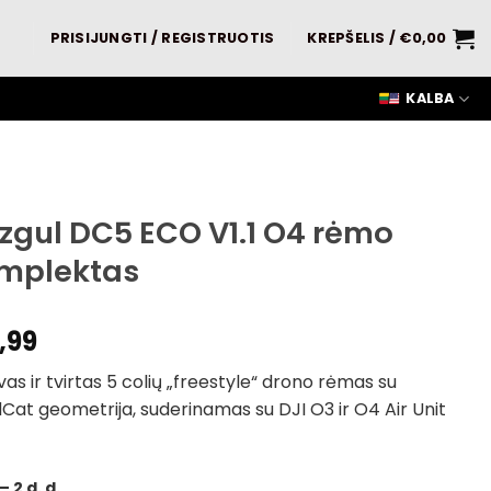
PRISIJUNGTI / REGISTRUOTIS
KREPŠELIS /
€
0,00
KALBA
zgul DC5 ECO V1.1 O4 rėmo
mplektas
,99
as ir tvirtas 5 colių „freestyle“ drono rėmas su
at geometrija, suderinamas su DJI O3 ir O4 Air Unit
– 2 d. d.