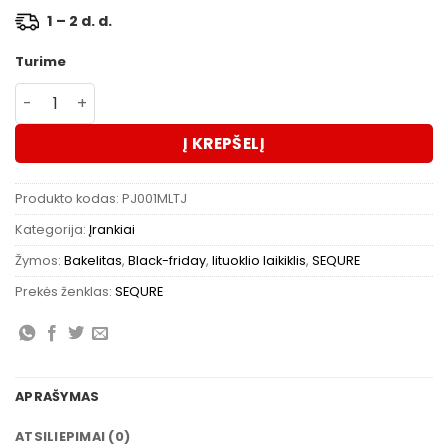
1 – 2 d. d.
Turime
produkto kiekis: SEQURE Mini-bakelito lituoklio laikiklis
Į KREPŠELĮ
Produkto kodas:
PJ001MLTJ
Kategorija:
Įrankiai
Žymos:
Bakelitas
,
Black-friday
,
lituoklio laikiklis
,
SEQURE
Prekės ženklas:
SEQURE
APRAŠYMAS
ATSILIEPIMAI (0)