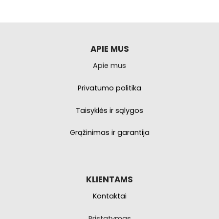
kelis
variantus.
Galimybe
galite
pasirinkti
APIE MUS
produkto
Apie mus
puslapyje.
Privatumo politika
Taisyklės ir sąlygos
Grąžinimas ir garantija
KLIENTAMS
Kontaktai
Pristatymas