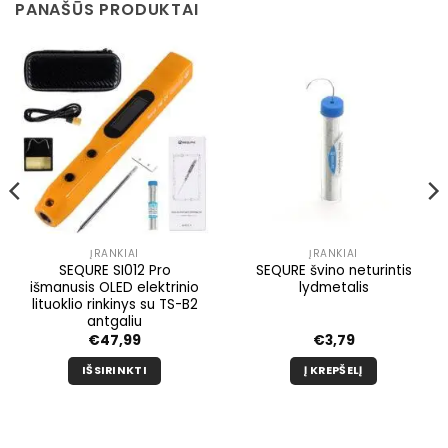
PANAŠŪS PRODUKTAI
ĮRANKIAI
ĮRANKIAI
SEQURE SI012 Pro
SEQURE švino neturintis
išmanusis OLED elektrinio
lydmetalis
lituoklio rinkinys su TS-B2
antgaliu
€
47,99
€
3,79
IŠSIRINKTI
Į KREPŠELĮ
Šis
produktas
turi