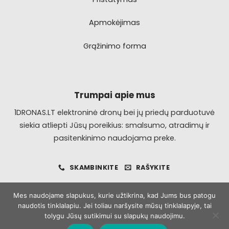
Apmokėjimas
Grąžinimo forma
Trumpai apie mus
1DRONAS.LT elektroninė dronų bei jų priedų parduotuvė
siekia atliepti Jūsų poreikius: smalsumo, atradimų ir
pasitenkinimo naudojama preke.
SKAMBINKITE
RAŠYKITE
Mes naudojame slapukus, kurie užtikrina, kad Jums bus patogu
naudotis tinklalapiu. Jei toliau naršysite mūsų tinklalapyje, tai
Visa
MasterCard
Bank
tolygu Jūsų sutikimui su slapukų naudojimu.
Transfer