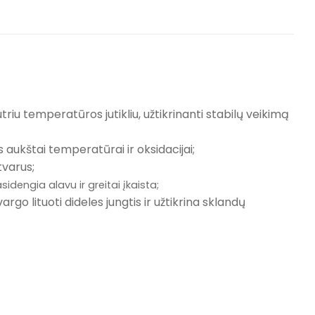
triu temperatūros jutikliu, užtikrinanti stabilų veikimą
aukštai temperatūrai ir oksidacijai;
tvarus;
idengia alavu ir greitai įkaista;
go lituoti dideles jungtis ir užtikrina sklandų