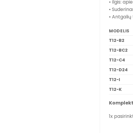
• Ilgis: ap
• Suderina
• Antgalių
MODELIS
T12-B2
T12-BC2
T12-C4
T12-D24
T12-I
T12-K
Komplekt
1x pasirin