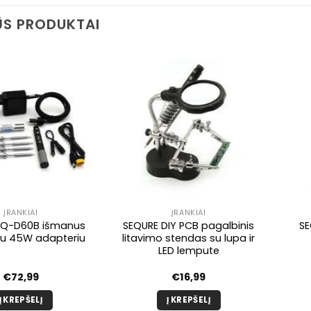
S PRODUKTAI
ĮRANKIAI
ĮRANKIAI
SQ-D60B išmanus
SEQURE DIY PCB pagalbinis
SE
s su 45W adapteriu
litavimo stendas su lupa ir
LED lempute
€
72,99
€
16,99
Į KREPŠELĮ
Į KREPŠELĮ