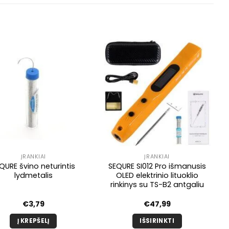
ĮRANKIAI
ĮRANKIAI
QURE švino neturintis
SEQURE SI012 Pro išmanusis
lydmetalis
OLED elektrinio lituoklio
rinkinys su TS-B2 antgaliu
€
3,79
€
47,99
Į KREPŠELĮ
IŠSIRINKTI