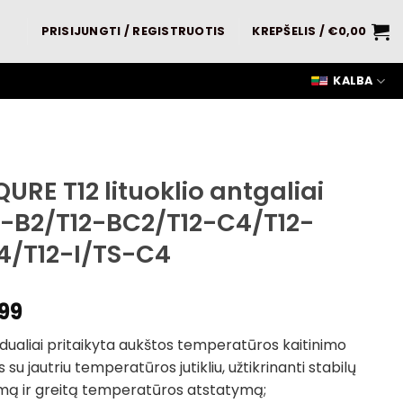
PRISIJUNGTI / REGISTRUOTIS
KREPŠELIS /
€
0,00
KALBA
URE T12 lituoklio antgaliai
2-B2/T12-BC2/T12-C4/T12-
4/T12-I/TS-C4
99
idualiai pritaikyta aukštos temperatūros kaitinimo
s su jautriu temperatūros jutikliu, užtikrinanti stabilų
imą ir greitą temperatūros atstatymą;