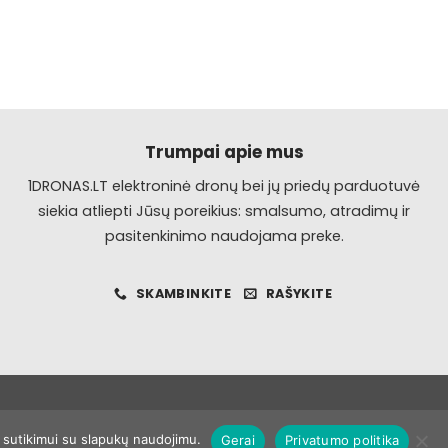
Šis
produktas
turi
kelis
variantus.
Galimybe
galite
Trumpai apie mus
pasirinkti
1DRONAS.LT elektroninė dronų bei jų priedų parduotuvė
produkto
siekia atliepti Jūsų poreikius: smalsumo, atradimų ir
puslapyje.
pasitenkinimo naudojama preke.
SKAMBINKITE
RAŠYKITE
ų sutikimui su slapukų naudojimu.
Gerai
Privatumo politika