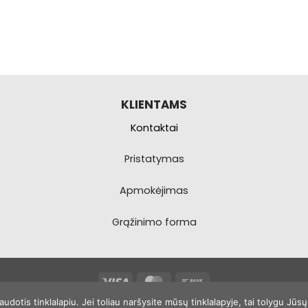
KLIENTAMS
Kontaktai
Pristatymas
Apmokėjimas
Grąžinimo forma
Visa
MasterCard
Bank
Transfer
otis tinklalapiu. Jei toliau naršysite mūsų tinklalapyje, tai tolygu Jūs
Copyright 2026 ©
1dronas.lt