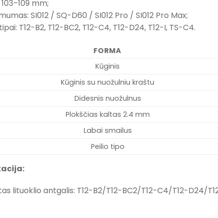
ie 103–109 mm;
mumas: SI012 / SQ-D60 / SI012 Pro / SI012 Pro Max;
 tipai: T12-B2, T12-BC2, T12-C4, T12-D24, T12-I, TS-C4.
FORMA
Kūginis
Kūginis su nuožulniu kraštu
Didesnis nuožulnus
Plokščias kaltas 2.4 mm
Labai smailus
Peilio tipo
acija:
ktas lituoklio antgalis: T12-B2/T12-BC2/T12-C4/T12-D24/T12