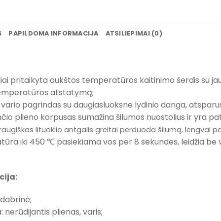
S
PAPILDOMA INFORMACIJA
ATSILIEPIMAI (0)
aliai pritaikyta aukštos temperatūros kaitinimo šerdis su jau
 temperatūros atstatymą;
vario pagrindas su daugiasluoksne lydinio danga, atsparus 
nčio plieno korpusas sumažina šilumos nuostolius ir yra pa
draugiškas lituoklio antgalis greitai perduoda šilumą, lengvai pas
ūra iki 450 ℃ pasiekiama vos per 8 sekundes, leidžia be var
cija:
idabrinė;
 nerūdijantis plienas, varis;