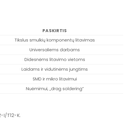
PASKIRTIS
Tikslus smulkių komponentų litavimas
Universaliems darbams
Didesnėms litavimo vietoms
Laidams ir vidutinėms jungtims
SMD ir mikro litavimui
Nuėmimui, „drag soldering”
-I/T12-K.