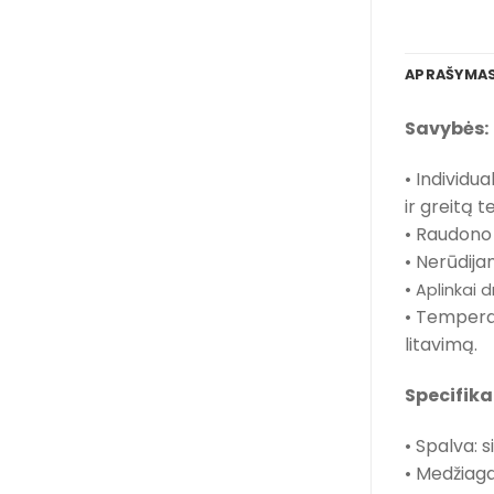
APRAŠYMA
Savybės:
• Individu
ir greitą
• Raudono 
• Nerūdija
• Aplinkai 
• Temperat
litavimą.
Specifika
• Spalva: s
• Medžiaga: