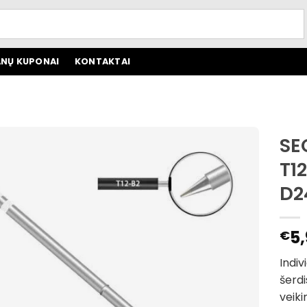
NŲ KUPONAI
KONTAKTAI
SEQ
T1
D2
5,
€
Indiv
šerdi
veik