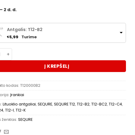
– 2 d. d.
Antgalis: T12-B2
Turime
5,99
€
kto kiekis: SEQURE T12 lituoklio antgaliai T12-B2/T12-BC
Į KREPŠELĮ
kto kodas:
T120000B2
rija:
Įrankiai
s:
Lituoklio antgaliai
,
SEQURE
,
SEQURE T12
,
T12-B2
,
T12-BC2
,
T12-C4
,
24
,
T12-I
,
T12-K
 ženklas:
SEQURE