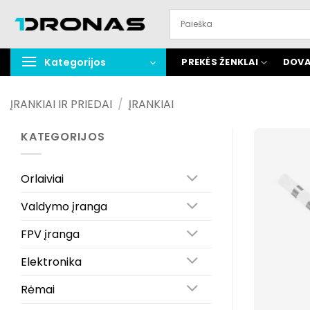
Praleisti
turinį
Kategorijos
PREKĖS ŽENKLAI
DOVA
ĮRANKIAI IR PRIEDAI
/
ĮRANKIAI
KATEGORIJOS
Orlaiviai
Valdymo įranga
FPV įranga
Elektronika
Rėmai