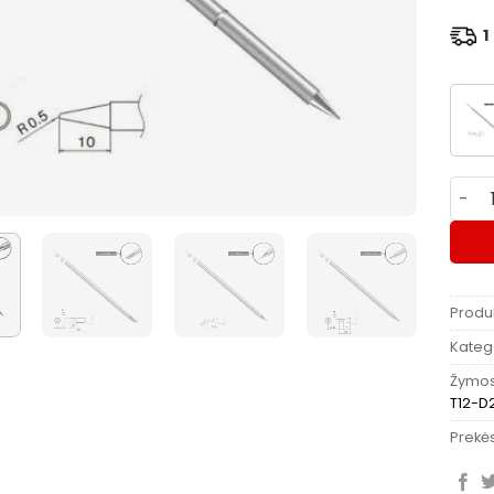
1 
produ
Produ
Katego
Žymo
T12-D
Prekės