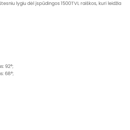
sniu lygiu dėl įspūdingos 1500TVL raiškos, kuri leidžia
: 92°;
s: 68°;