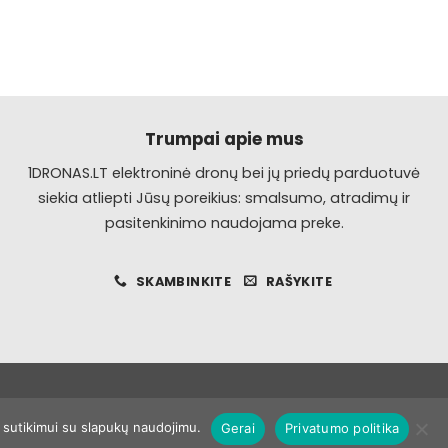
Trumpai apie mus
1DRONAS.LT elektroninė dronų bei jų priedų parduotuvė
siekia atliepti Jūsų poreikius: smalsumo, atradimų ir
pasitenkinimo naudojama preke.
SKAMBINKITE
RAŠYKITE
ų sutikimui su slapukų naudojimu.
Gerai
Privatumo politika