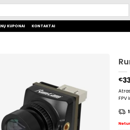
NŲ KUPONAI
KONTAKTAI
Ru
33
€
Atras
FPV i
1 
Netu