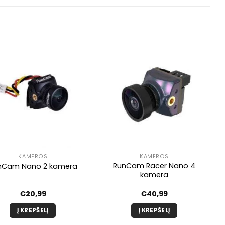
KAMEROS
KAMEROS
RunCam Racer Nano 4
nCam Nano 2 kamera
kamera
€
20,99
€
40,99
Į KREPŠELĮ
Į KREPŠELĮ