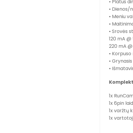
• Platus 
• Dienos/n
• Meniu va
• Maitinim
• Srovės s
120 mA @
220 mA @ 
• Korpuso 
• Grynasis 
• Išmatavi
Komplekt
1x RunCam
1x 6pin lai
1x varžtų 
1x vartoto