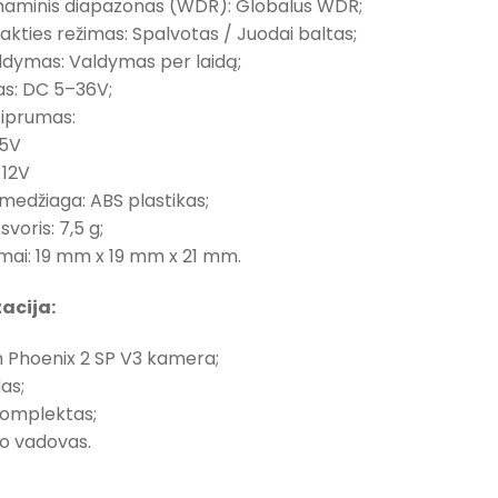
dinaminis diapazonas (WDR): Globalus WDR;
akties režimas: Spalvotas / Juodai baltas;
ldymas: Valdymas per laidą;
as: DC 5–36V;
tiprumas:
 5V
12V
medžiaga: ABS plastikas;
svoris: 7,5 g;
mai: 19 mm x 19 mm x 21 mm.
acija:
 Phoenix 2 SP V3 kamera;
das;
komplektas;
jo vadovas.