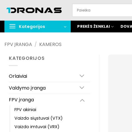
Praleisti
turinį
Kategorijos
PREKĖS ŽENKLAI
DOVA
FPV ĮRANGA
/
KAMEROS
KATEGORIJOS
Orlaiviai
Valdymo įranga
FPV įranga
FPV akiniai
Vaizdo siųstuvai (VTX)
Vaizdo imtuvai (VRX)