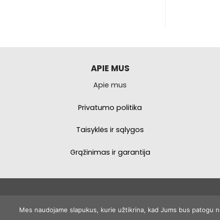
produktas
turi
kelis
variantus.
Galimybe
galite
APIE MUS
pasirinkti
Apie mus
produkto
puslapyje.
Privatumo politika
Taisyklės ir sąlygos
Grąžinimas ir garantija
Mes naudojame slapukus, kurie užtikrina, kad Jums bus patogu naud