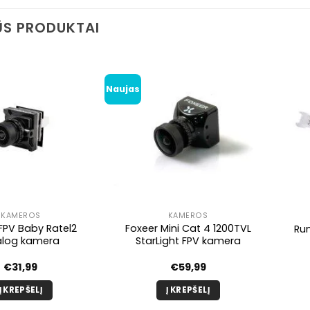
S PRODUKTAI
Naujas
KAMEROS
KAMEROS
PV Baby Ratel2
Foxeer Mini Cat 4 1200TVL
Ru
log kamera
StarLight FPV kamera
€
31,99
€
59,99
Į KREPŠELĮ
Į KREPŠELĮ