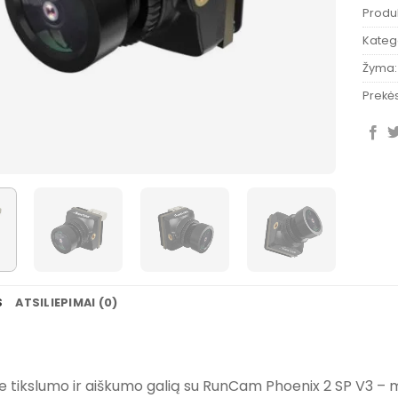
Produ
Katego
Žyma
Prekės
S
ATSILIEPIMAI (0)
te tikslumo ir aiškumo galią su RunCam Phoenix 2 SP V3 – mi