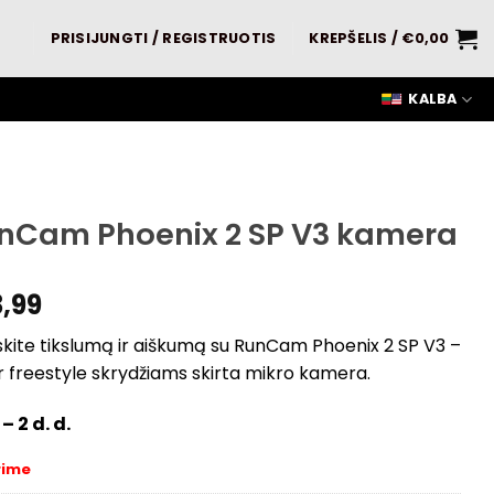
PRISIJUNGTI / REGISTRUOTIS
KREPŠELIS /
€
0,00
KALBA
nCam Phoenix 2 SP V3 kamera
,99
kite tikslumą ir aiškumą su RunCam Phoenix 2 SP V3 –
r freestyle skrydžiams skirta mikro kamera.
– 2 d. d.
rime