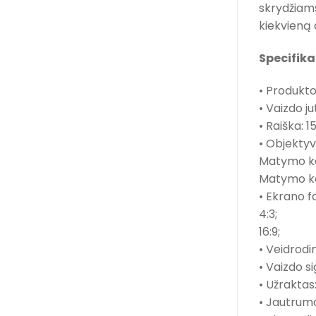
skrydžiams
kiekvieną a
Specifika
• Produkt
• Vaizdo jut
• Raiška: 1
• Objektyv
Matymo kam
Matymo kam
• Ekrano 
4:3;
16:9;
• Veidrodi
• Vaizdo s
• Užraktas
• Jautrum