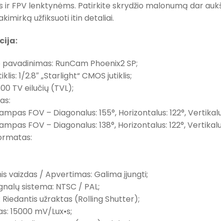
 ir FPV lenktynėms. Patirkite skrydžio malonumą dar aukšte
kimirką užfiksuoti itin detaliai.
cija:
o pavadinimas: RunCam Phoenix2 SP;
iklis: 1/2.8″ „Starlight“ CMOS jutiklis;
500 TV eilučių (TVL);
as:
pas FOV – Diagonalus: 155°, Horizontalus: 122°, Vertikalus
pas FOV – Diagonalus: 138°, Horizontalus: 122°, Vertikalu
formatas:
nis vaizdas / Apvertimas: Galima įjungti;
ignalų sistema: NTSC / PAL;
: Riedantis užraktas (Rolling Shutter);
as: 15000 mV/Lux•s;