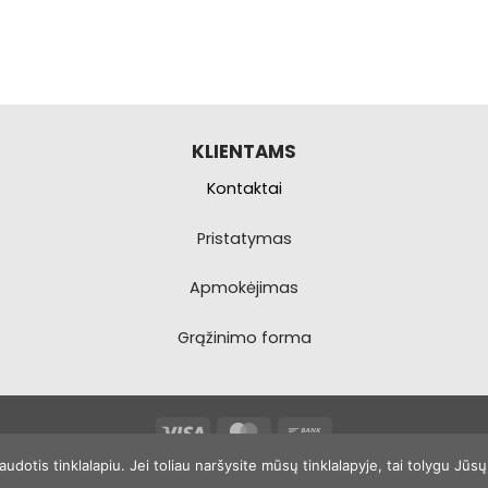
KLIENTAMS
Kontaktai
Pristatymas
Apmokėjimas
Grąžinimo forma
Visa
MasterCard
Bank
Transfer
otis tinklalapiu. Jei toliau naršysite mūsų tinklalapyje, tai tolygu Jūs
Copyright 2026 ©
1dronas.lt