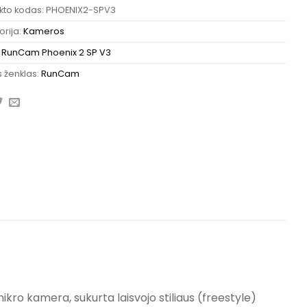
kto kodas:
PHOENIX2-SPV3
rija:
Kameros
:
RunCam Phoenix 2 SP V3
 ženklas:
RunCam
kro kamera, sukurta laisvojo stiliaus (freestyle)