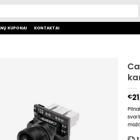
NŲ KUPONAI
KONTAKTAI
Ca
ka
21
€
Pilna
svarb
maža
1 