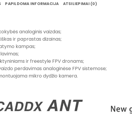
S
PAPILDOMA INFORMACIJA
ATSILIEPIMAI (0)
kokybės analoginis vaizdas;
škas ir paprastas dizainas;
matymo kampas;
lavimas;
nktyniniams ir freestyle FPV dronams;
 vaizdo perdavimas analoginėse FPV sistemose;
 montuojama mikro dydžio kamera.