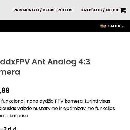
PRISIJUNGTI / REGISTRUOTIS
KREPŠELIS /
€
0,00
KALBA
ddxFPV Ant Analog 4:3
mera
,99
i funkcionali nano dydžio FPV kamera, turinti visas
iausias vaizdo nustatymo ir optimizavimo funkcijas
me korpuse.
– 2 d. d.