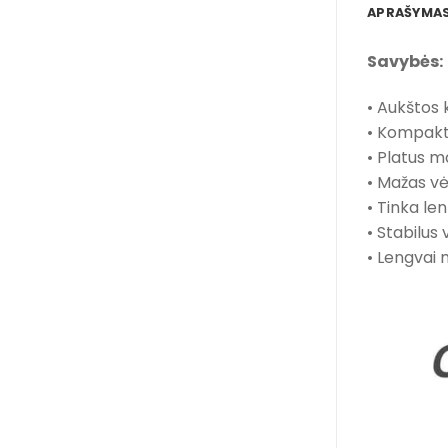
APRAŠYMA
Savybės:
• Aukštos 
• Kompakti
• Platus 
• Mažas vė
• Tinka le
• Stabilus
• Lengvai