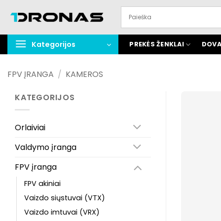
Praleisti
turinį
Kategorijos
PREKĖS ŽENKLAI
DOVA
FPV ĮRANGA
/
KAMEROS
KATEGORIJOS
Orlaiviai
Valdymo įranga
FPV įranga
FPV akiniai
Vaizdo siųstuvai (VTX)
Vaizdo imtuvai (VRX)