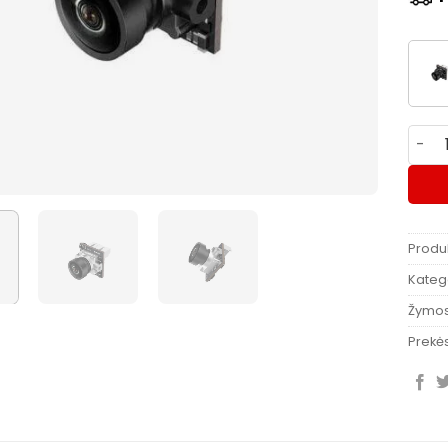
produ
Produ
Katego
Žymo
Prekės