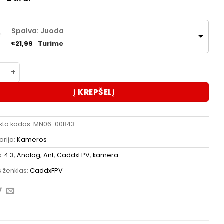
Spalva: Juoda
Turime
21,99
€
kto kiekis: CaddxFPV Ant Analog 4:3 kamera
Į KREPŠELĮ
kto kodas:
MN06-00B43
rija:
Kameros
s:
4:3
,
Analog
,
Ant
,
CaddxFPV
,
kamera
 ženklas:
CaddxFPV