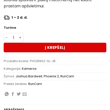
prastam apšvietimui.
1 – 2 d. d.
Turime
produkto kiekis: RunCam Phoenix 2 Joshua Edition kame
Į KREPŠELĮ
Produkto kodas:
PHOENIX2-SL-JB
Kategorija:
Kameros
Žymos:
Joshua Bardwell
,
Phoenix 2
,
RunCam
Prekės ženklas:
RunCam
APRAŠYMAS