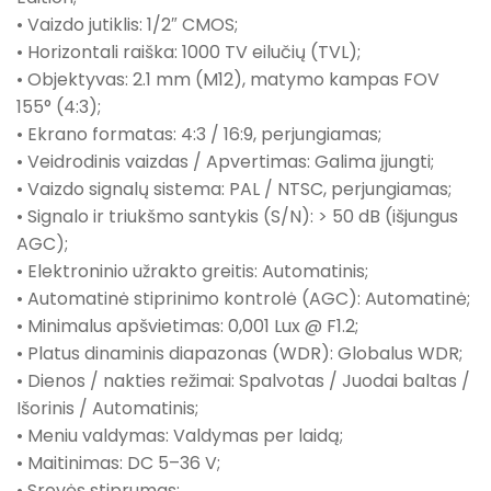
• Vaizdo jutiklis: 1/2″ CMOS;
• Horizontali raiška: 1000 TV eilučių (TVL);
• Objektyvas: 2.1 mm (M12), matymo kampas FOV
155° (4:3);
• Ekrano formatas: 4:3 / 16:9, perjungiamas;
• Veidrodinis vaizdas / Apvertimas: Galima įjungti;
• Vaizdo signalų sistema: PAL / NTSC, perjungiamas;
• Signalo ir triukšmo santykis (S/N): > 50 dB (išjungus
AGC);
• Elektroninio užrakto greitis: Automatinis;
• Automatinė stiprinimo kontrolė (AGC): Automatinė;
• Minimalus apšvietimas: 0,001 Lux @ F1.2;
• Platus dinaminis diapazonas (WDR): Globalus WDR;
• Dienos / nakties režimai: Spalvotas / Juodai baltas /
Išorinis / Automatinis;
• Meniu valdymas: Valdymas per laidą;
• Maitinimas: DC 5–36 V;
• Srovės stiprumas: