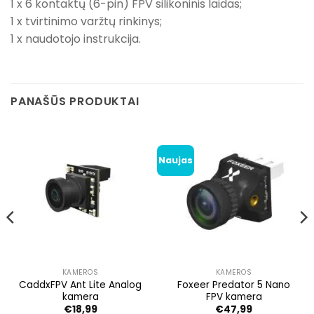
1 x 6 kontaktų (6-pin) FPV silikoninis laidas;
1 x tvirtinimo varžtų rinkinys;
1 x naudotojo instrukcija.
PANAŠŪS PRODUKTAI
Naujas
KAMEROS
KAMEROS
CaddxFPV Ant Lite Analog
Foxeer Predator 5 Nano
kamera
FPV kamera
€
18,99
€
47,99