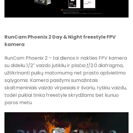
RunCam Phoenix 2 Day & Night freestyle FPV
kamera
RunCam Phoenix 2 – tai dienos ir nakties FPV kamera
su dideliu 1/2″ vaizdo jutikliu ir plačia ƒ/2.0 diafragma,
užtikrinanti puikų matomumą net prasto apšvietimo
sąlygomis. Kamera pasižymi sumažintais
skaitmeniniais vaizdo virpesiais ir švariu, ryškiu vaizdu,
todėl puikiai tinka freestyle skrydžiams bet kuriuo
paros metu.