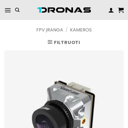
Praleisti
turinį
FPV ĮRANGA
/
KAMEROS
FILTRUOTI