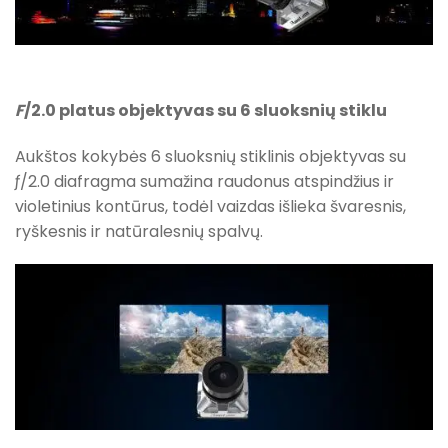
F
/2.0 platus objektyvas su 6 sluoksnių stiklu
Aukštos kokybės 6 sluoksnių stiklinis objektyvas su
ƒ/2.0 diafragma sumažina raudonus atspindžius ir
violetinius kontūrus, todėl vaizdas išlieka švaresnis,
ryškesnis ir natūralesnių spalvų.