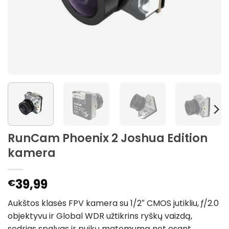
RunCam Phoenix 2 Joshua Edition
kamera
39,99
€
Aukštos klasės FPV kamera su 1/2″ CMOS jutikliu, ƒ/2.0
objektyvu ir Global WDR užtikrins ryškų vaizdą,
sodrias spalvas ir puikų matomumą net esant