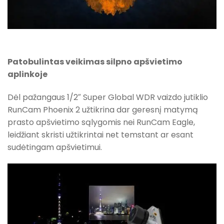
Patobulintas veikimas silpno apšvietimo
aplinkoje
Dėl pažangaus 1/2″ Super Global WDR vaizdo jutiklio
RunCam Phoenix 2 užtikrina dar geresnį matymą
prasto apšvietimo sąlygomis nei RunCam Eagle,
leidžiant skristi užtikrintai net temstant ar esant
sudėtingam apšvietimui.