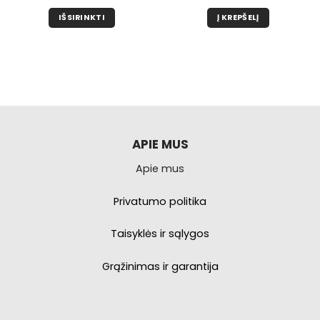
IŠSIRINKTI
Į KREPŠELĮ
Šis
produktas
turi
kelis
variantus.
Galimybe
galite
pasirinkti
APIE MUS
produkto
Apie mus
puslapyje.
Privatumo politika
Taisyklės ir sąlygos
Grąžinimas ir garantija