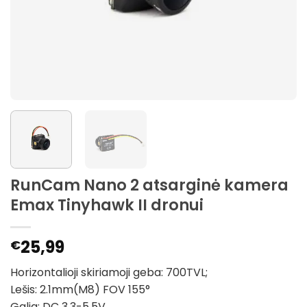
RunCam Nano 2 atsarginė kamera
Emax Tinyhawk II dronui
25,99
€
Horizontalioji skiriamoji geba: 700TVL;
Lešis: 2.1mm(M8) FOV 155°
Galia: DC 3.3-5.5V