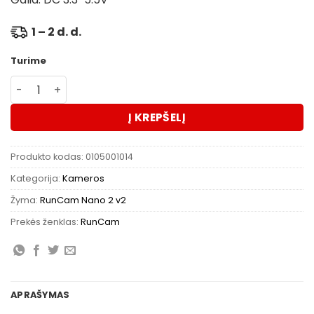
1 – 2 d. d.
Turime
produkto kiekis: RunCam Nano 2 atsarginė kamera Emax 
Į KREPŠELĮ
Produkto kodas:
0105001014
Kategorija:
Kameros
Žyma:
RunCam Nano 2 v2
Prekės ženklas:
RunCam
APRAŠYMAS