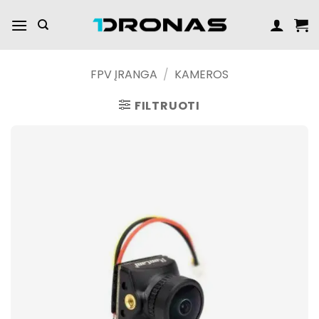
Praleisti
turinį
FPV ĮRANGA
/
KAMEROS
FILTRUOTI