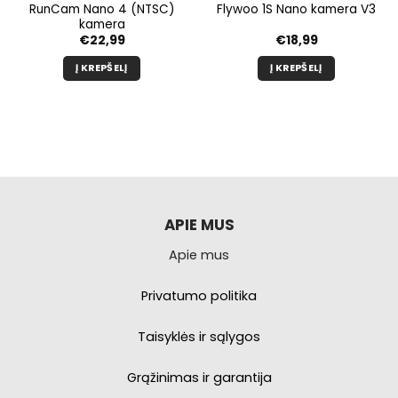
RunCam Nano 4 (NTSC)
Flywoo 1S Nano kamera V3
kamera
€
22,99
€
18,99
Į KREPŠELĮ
Į KREPŠELĮ
APIE MUS
Apie mus
Privatumo politika
Taisyklės ir sąlygos
Grąžinimas ir garantija