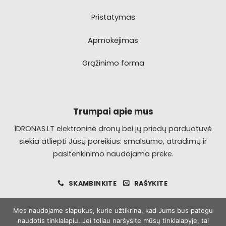
Pristatymas
Apmokėjimas
Grąžinimo forma
Trumpai apie mus
1DRONAS.LT elektroninė dronų bei jų priedų parduotuvė
siekia atliepti Jūsų poreikius: smalsumo, atradimų ir
pasitenkinimo naudojama preke.
SKAMBINKITE
RAŠYKITE
Mes naudojame slapukus, kurie užtikrina, kad Jums bus patogu
naudotis tinklalapiu. Jei toliau naršysite mūsų tinklalapyje, tai