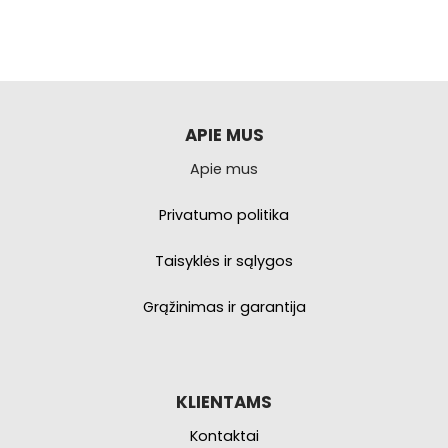
produktas
produktas
turi
turi
kelis
kelis
variantus.
variantus.
Galimybe
Galimybe
galite
galite
pasirinkti
pasirinkti
APIE MUS
produkto
produkto
Apie mus
puslapyje.
puslapyje.
Privatumo politika
Taisyklės ir sąlygos
Grąžinimas ir garantija
KLIENTAMS
Kontaktai