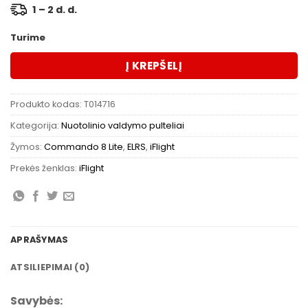
1 – 2 d. d.
Turime
Į KREPŠELĮ
Produkto kodas:
T014716
Kategorija:
Nuotolinio valdymo pulteliai
Žymos:
Commando 8 Lite
,
ELRS
,
iFlight
Prekės ženklas:
iFlight
APRAŠYMAS
ATSILIEPIMAI (0)
Savybės: