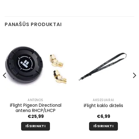
PANAŠŪS PRODUKTAI
ANTENOS
AKSESUARAI
iFlight Pigeon Directional
iFlight kaklo dirželis
antena RHCP/LHCP
€
25,99
€
6,99
IŠSIRINKTI
IŠSIRINKTI
Šis
Šis