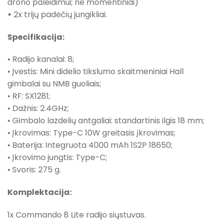
drono paleidimui; ne momentiniai)
•
2x trijų padėčių jungikliai.
Specifikacija:
• Radijo kanalai: 8;
• Įvestis: Mini didelio tikslumo skaitmeniniai Hall
gimbalai su NMB guoliais;
• RF: SX1281;
• Dažnis: 2.4GHz;
• Gimbalo lazdelių antgaliai: standartinis ilgis 18 mm;
• Įkrovimas: Type-C 10W greitasis įkrovimas;
• Baterija: Integruota 4000 mAh 1S2P 18650;
• Įkrovimo jungtis: Type-C;
• Svoris: 275 g.
Komplektacija:
1x Commando 8 Lite radijo siųstuvas.