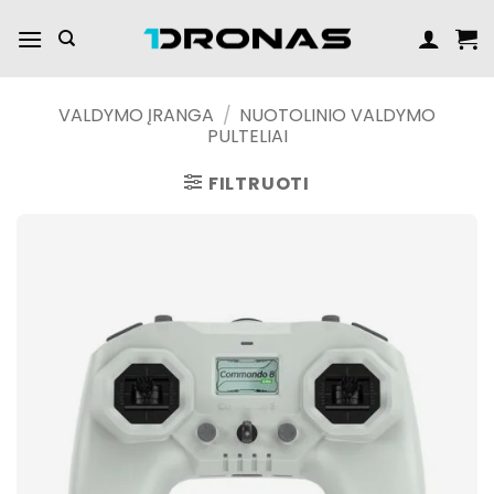
Praleisti
turinį
VALDYMO ĮRANGA
/
NUOTOLINIO VALDYMO
PULTELIAI
FILTRUOTI