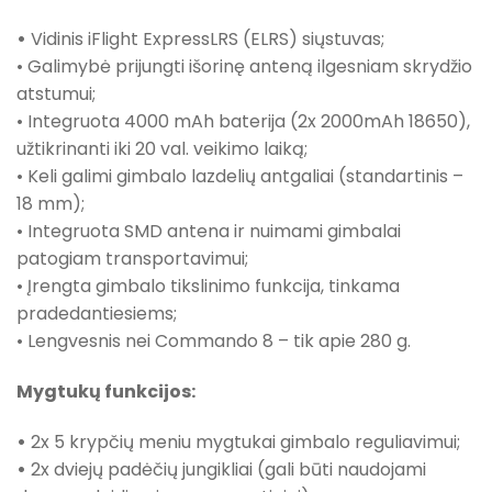
•
Vidinis iFlight ExpressLRS (ELRS) siųstuvas;
• Galimybė prijungti išorinę anteną ilgesniam skrydžio
atstumui;
• Integruota 4000 mAh baterija (2x 2000mAh 18650),
užtikrinanti iki 20 val. veikimo laiką;
• Keli galimi gimbalo lazdelių antgaliai (standartinis –
18 mm);
• Integruota SMD antena ir nuimami gimbalai
patogiam transportavimui;
• Įrengta gimbalo tikslinimo funkcija, tinkama
pradedantiesiems;
• Lengvesnis nei Commando 8 – tik apie 280 g.
Mygtukų funkcijos:
•
2x 5 krypčių meniu mygtukai gimbalo reguliavimui;
•
2x dviejų padėčių jungikliai (gali būti naudojami