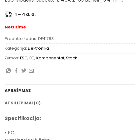
1 – 4 d. d.
Neturime
Produkto kodas:
DE41783
Kategorija:
Elektronika
Žymos:
ESC
,
FC
,
Komponentai
,
Stack
APRAŠYMAS
ATSILIEPIMAI (0)
Specifikacija:
• FC: