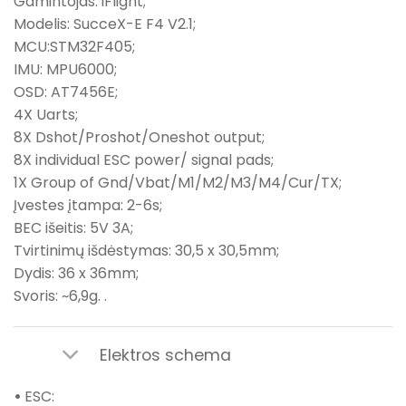
Gamintojas: iFlight;
Modelis: SucceX-E F4 V2.1;
MCU:STM32F405;
IMU: MPU6000;
OSD: AT7456E;
4X Uarts;
8X Dshot/Proshot/Oneshot output;
8X individual ESC power/ signal pads;
1X Group of Gnd/Vbat/M1/M2/M3/M4/Cur/TX;
Įvestes įtampa: 2-6s;
BEC išeitis: 5V 3A;
Tvirtinimų išdėstymas: 30,5 x 30,5mm;
Dydis: 36 x 36mm;
Svoris: ~6,9g. .
Elektros schema
•
ESC: