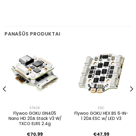
PANAŠŪS PRODUKTAI
STACK
ESC
Flywoo GOKU GN405
Flywoo GOKU HEX BS 6-IN-
Nano HD 20A Stack V3 W/
1 20A ESC w/ LED V3
TXCO ELRS 2.4g
€
70,99
€
47,99