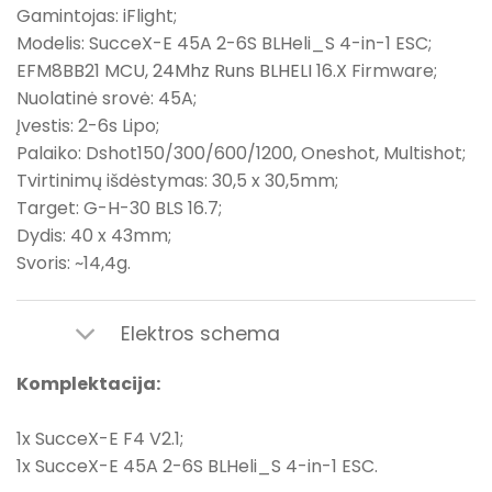
Gamintojas: iFlight;
Modelis: SucceX-E 45A 2-6S BLHeli_S 4-in-1 ESC;
EFM8BB21 M
CU, 24Mhz Runs BLHELI
16.X Firmware;
Nuolatinė srovė: 45A;
Įvestis: 2-6s Lipo;
Palaiko: Dshot150/300/600/1200, Oneshot, Multishot;
Tvirtinimų išdėstymas: 30,5 x 30,5mm;
Target: G-H-30 BLS 16.7;
Dydis: 40 x 43mm;
Svoris: ~14,4g.
Elektros schema
Komplektacija:
1x SucceX-E F4 V2.1;
1x SucceX-E 45A 2-6S BLHeli_S 4-in-1 ESC.