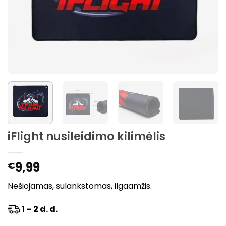
iFlight nusileidimo kilimėlis
9,99
€
Nešiojamas, sulankstomas, ilgaamžis.
1 – 2 d. d.