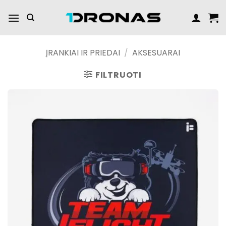
Praleisti
turinį
ĮRANKIAI IR PRIEDAI
/
AKSESUARAI
FILTRUOTI