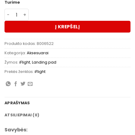
Turime
produkto kiekis: iFlight nusileidimo kilimėlis
Į KREPŠELĮ
Produkto kodas:
B006522
Kategorija:
Aksesuarai
Žymos:
iFlight
,
Landing pad
Prekės ženklas:
iFlight
APRAŠYMAS
ATSILIEPIMAI (0)
Savybės: