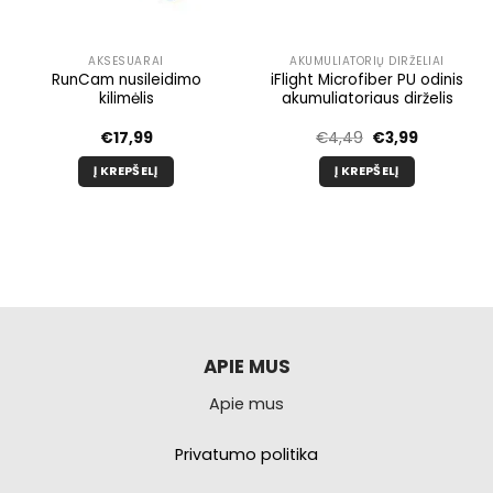
AKSESUARAI
AKUMULIATORIŲ DIRŽELIAI
RunCam nusileidimo
iFlight Microfiber PU odinis
kilimėlis
akumuliatoriaus dirželis
Pradinė
Dabartinė
€
17,99
€
4,49
€
3,99
kaina
kaina
buvo:
yra:
Į KREPŠELĮ
Į KREPŠELĮ
€4,49.
€3,99.
APIE MUS
Apie mus
Privatumo politika